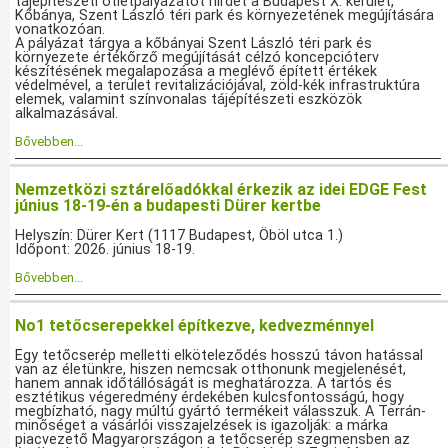
tájépítészeti ötletpályázatot hirdet a Budapest X. kerület,
Kőbánya, Szent László téri park és környezetének megújítására
vonatkozóan.
A pályázat tárgya a kőbányai Szent László téri park és
környezete értékőrző megújítását célzó koncepcióterv
készítésének megalapozása a meglévő épített értékek
védelmével, a terület revitalizációjával, zöld-kék infrastruktúra
elemek, valamint színvonalas tájépítészeti eszközök
alkalmazásával.
Bővebben...
Nemzetközi sztárelőadókkal érkezik az idei EDGE Fest
június 18-19-én a budapesti Dürer kertbe
Helyszín: Dürer Kert (1117 Budapest, Öböl utca 1.)
Időpont: 2026. június 18-19.
Bővebben...
No1 tetőcserepekkel építkezve, kedvezménnyel
Egy tetőcserép melletti elköteleződés hosszú távon hatással
van az életünkre, hiszen nemcsak otthonunk megjelenését,
hanem annak időtállóságát is meghatározza. A tartós és
esztétikus végeredmény érdekében kulcsfontosságú, hogy
megbízható, nagy múltú gyártó termékeit válasszuk. A Terrán-
minőséget a vásárlói visszajelzések is igazolják: a márka
piacvezető Magyarországon a tetőcserép szegmensben az