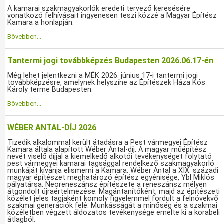
A kamarai szakmagyakorlók eredeti tervező keresésére
vonatkozó felhívásait ingyenesen teszi közzé a Magyar Építész
Kamara a honlapján.
Bővebben...
Tantermi jogi továbbképzés Budapesten 2026.06.17-én
Még lehet jelentkezni a MÉK 2026. június 17-i tantermi jogi
továbbképzésre, amelynek helyszíne az Építészek Háza Kós
Károly terme Budapesten.
Bővebben...
WÉBER ANTAL-DÍJ 2026
Tizedik alkalommal került átadásra a Pest vármegyei Építész
Kamara általa alapított Wéber Antal-díj. A magyar műépítész
nevét viselő díjjal a kiemelkedő alkotói tevékenységet folytató
pest vármegyei kamarai tagsággal rendelkező szakmagyakorló
munkáját kívánja elismerni a Kamara. Wéber Antal a XIX. századi
magyar építészet meghatározó építész egyénisége, Ybl Miklós
pályatársa. Neoreneszánsz építészete a reneszánsz mélyen
átgondolt újraértelmezése. Magántanítóként, majd az építészeti
közélet jeles tagjaként komoly figyelemmel fordult a felnövekvő
szakmai generációk felé. Munkásságát a minőség és a szakmai
közéletben végzett áldozatos tevékenysége emelte ki a korabeli
átlagból.