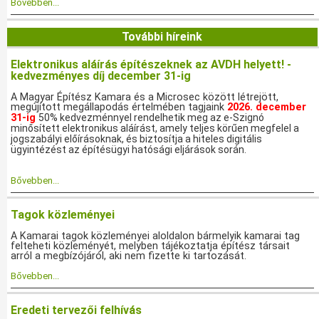
Bővebben...
További híreink
Elektronikus aláírás építészeknek az AVDH helyett! -
kedvezményes díj december 31-ig
A Magyar Építész Kamara és a Microsec között létrejött,
megújított megállapodás értelmében tagjaink
2026. december
31-ig
50% kedvezménnyel rendelhetik meg az e-Szignó
minősített elektronikus aláírást, amely teljes körűen megfelel a
jogszabályi előírásoknak, és biztosítja a hiteles digitális
ügyintézést az építésügyi hatósági eljárások során.
Bővebben...
Tagok közleményei
A Kamarai tagok közleményei aloldalon bármelyik kamarai tag
felteheti közleményét, melyben tájékoztatja építész társait
arról a megbízójáról, aki nem fizette ki tartozását.
Bővebben...
Eredeti tervezői felhívás