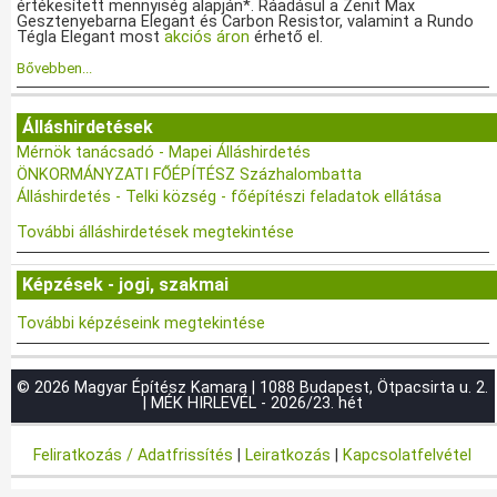
értékesített mennyiség alapján*. Ráadásul a Zenit Max
Gesztenyebarna Elegant és Carbon Resistor, valamint a Rundo
Tégla Elegant most
akciós áron
érhető el.
Bővebben...
Álláshirdetések
Mérnök tanácsadó - Mapei Álláshirdetés
ÖNKORMÁNYZATI FŐÉPÍTÉSZ Százhalombatta
Álláshirdetés - Telki község - főépítészi feladatok ellátása
További álláshirdetések megtekintése
Képzések - jogi, szakmai
További képzéseink megtekintése
© 2026 Magyar Építész Kamara | 1088 Budapest, Ötpacsirta u. 2.
| MÉK HIRLEVÉL - 2026/23. hét
Feliratkozás / Adatfrissítés
|
Leiratkozás
|
Kapcsolatfelvétel