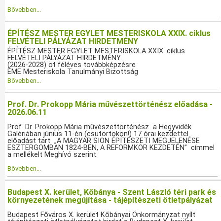
Bővebben...
ÉPÍTÉSZ MESTER EGYLET MESTERISKOLA XXIX. ciklus
FELVÉTELI PÁLYÁZAT HIRDETMÉNY
ÉPÍTÉSZ MESTER EGYLET MESTERISKOLA XXIX. ciklus
FELVÉTELI PÁLYÁZAT HIRDETMÉNY
(2026-2028) öt féléves továbbképzésre
ÉME Mesteriskola Tanulmányi Bizottság
Bővebben...
Prof. Dr. Prokopp Mária művészettörténész előadása -
2026.06.11
Prof. Dr. Prokopp Mária művészettörténész a Hegyvidék
Galériában június 11-én (csütörtökön!) 17 órai kezdettel
előadást tart „A MAGYAR SION ÉPÍTÉSZETI MEGJELENÉSE
ESZTERGOMBAN 1824-BEN, A REFORMKOR KEZDETÉN” címmel
a mellékelt Meghívó szerint.
Bővebben...
Budapest X. kerület, Kőbánya - Szent László téri park és
környezetének megújítása - tájépítészeti ötletpályázat
Budapest Főváros X. kerület Kőbányai Önkormányzat nyílt