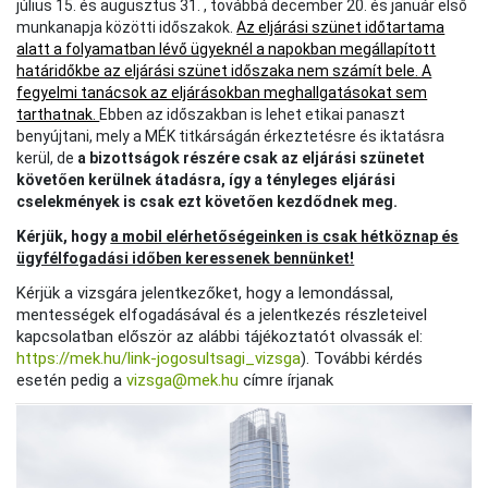
július 15. és augusztus 31. , továbbá december 20. és január első
munkanapja
közötti időszakok
.
Az eljárási szünet időtartama
alatt a folyamatban lévő ügyeknél a napokban megállapított
határidőkbe az eljárási szünet időszaka nem számít bele. A
fegyelmi tanácsok az eljárásokban meghallgatásokat sem
tarthatnak.
Ebben az időszakban is lehet etikai panaszt
benyújtani, mely a MÉK titkárságán érkeztetésre és iktatásra
kerül, de
a bizottságok részére csak az eljárási szünetet
követően kerülnek átadásra, így a tényleges eljárási
cselekmények is csak ezt követően kezdődnek meg.
Kérjük, hogy
a mobil elérhetőségeinken is csak hétköznap és
ügyfélfogadási időben keressenek bennünket!
Kérjük a vizsgára jelentkezőket, hogy a lemondással,
mentességek elfogadásával és a jelentkezés részleteivel
kapcsolatban először az alábbi tájékoztatót olvassák el:
https://mek.hu/link-jogosultsagi_vizsga
). További kérdés
esetén pedig a
vizsga@mek.hu
címre írjanak