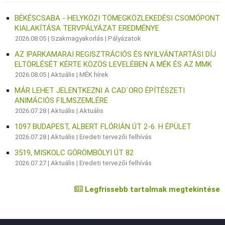
BÉKÉSCSABA - HELYKÖZI TÖMEGKÖZLEKEDÉSI CSOMÓPONT
KIALAKÍTÁSA TERVPÁLYÁZAT EREDMÉNYE
2026.08.05 |
Szakmagyakorlás
|
Pályázatok
AZ IPARKAMARAI REGISZTRÁCIÓS ÉS NYILVÁNTARTÁSI DÍJ
ELTÖRLÉSÉT KÉRTE KÖZÖS LEVELÉBEN A MÉK ÉS AZ MMK
2026.08.05 |
Aktuális
|
MÉK hírek
MÁR LEHET JELENTKEZNI A CAD`ORO ÉPÍTÉSZETI
ANIMÁCIÓS FILMSZEMLÉRE
2026.07.28 |
Aktuális
|
Aktuális
1097 BUDAPEST, ALBERT FLÓRIÁN ÚT 2-6. H ÉPÜLET
2026.07.28 |
Aktuális
|
Eredeti tervezői felhívás
3519, MISKOLC GÖRÖMBÖLYI ÚT 82
2026.07.27 |
Aktuális
|
Eredeti tervezői felhívás
Legfrissebb tartalmak megtekintése