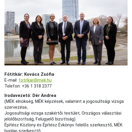
Főtitkár: Kovács Zsófia
E-mail:
fotitkar@mek.hu
Telefon: +36 1 318 2377
Irodavezető: Dér Andrea
(MÉK elnökség, MÉK képzések, valamint a jogosultsági vizsga
szervezése,
Jogosultsági vizsga szakértői testület, Országos választási
jelölőbizottság, Felügyelő bizottság)
Építész Közlöny és Építész Évkönyv felelős szerkesztő, MÉK
honlap szerkesztő