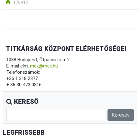
178912
TITKÁRSÁG KÖZPONT ELÉRHETŐSÉGEI
1088 Budapest, Ötpacsirta u. 2.
E-mail cím:
mek@mek.hu
Telefonszámok:
+36 1 318 2377
+ 36 30 473 0316
KERESŐ
LEGFRISSEBB