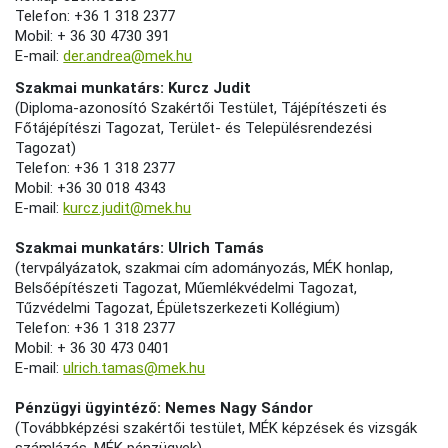
Telefon: +36 1 318 2377
Mobil: + 36 30 4730 391
E-mail:
der.andrea@mek.hu
Szakmai munkatárs: Kurcz Judit
(Diploma-azonosító Szakértői Testület, Tájépítészeti és
Főtájépítészi Tagozat, Terület- és Településrendezési
Tagozat)
Telefon: +36 1 318 2377
Mobil: +36 30 018 4343
E-mail:
kurcz.judit@mek.hu
Szakmai munkatárs: Ulrich Tamás
(tervpályázatok, szakmai cím adományozás, MÉK honlap,
Belsőépítészeti Tagozat, Műemlékvédelmi Tagozat,
Tűzvédelmi Tagozat, Épületszerkezeti Kollégium)
Telefon: +36 1 318 2377
Mobil: + 36 30 473 0401
E-mail:
ulrich.tamas@mek.hu
Pénzügyi ügyintéző: Nemes Nagy Sándor
(
Továbbképzési szakértői testület,
MÉK képzések és vizsgák