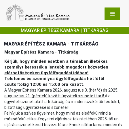
MAGYAR ÉPÍTÉSZ KAMARA | TITKÁRSÁG
MAGYAR ÉPÍTÉSZ KAMARA - TITKÁRSÁG
Magyar Építész Kamara - Titkárság
Kérjük, hogy minden esetben
a témában illetékes
személyt keressék a lentebb megadott közvetlen
elérhetőségeken ügyfélfogadási időben!
Telefonos és személyes ügyfélfogadás hétfőtől
csütörtökig 12:00 és 15:00 óra között.
A Magyar Építész Kamara
2026. augusztus 3. (hétfő) és 2025.
augusztus 21. (péntek) között ügyviteli szünetet tart!
Az
ügyviteli szünet alatt a titkárság és minden szakértői testület,
bizottság ügyintézése is szünetel!
Felhívjuk a szíves figyelmet, hogy mind az elsőfokú mind a
másodfokú etikai-fegyelmi eljárások tekintetében 2025-től un.
eljárási szünet került bevezetésre. Ennek időtartama minden év