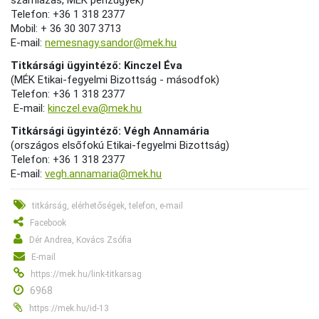
számlázás, MÉK pénzügyek)
Telefon: +36 1 318 2377
Mobil: + 36 30 307 3713
E-mail:
nemesnagy.sandor@mek.hu
Titkársági ügyintéző: Kinczel Éva
(MÉK
Etikai-fegyelmi Bizottság - másodfok
)
Telefon: +36 1 318 2377
E-mail:
kinczel.eva@mek.hu
Titkársági ügyintéző: Végh Annamária
(országos elsőfokú Etikai-fegyelmi Bizottság)
Telefon: +36 1 318 2377
E-mail:
vegh.annamaria@mek.hu
titkárság, elérhetőségek, telefon, e-mail
Facebook
Dér Andrea, Kovács Zsófia
E-mail
https://mek.hu/link-titkarsag
6968
https://mek.hu/id-13