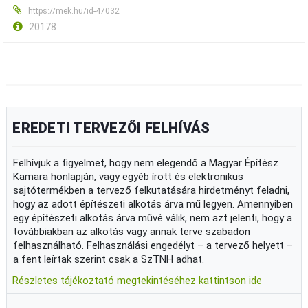
https://mek.hu/id-47032
20178
EREDETI TERVEZŐI FELHÍVÁS
Felhívjuk a figyelmet, hogy nem elegendő a Magyar Építész
Kamara honlapján, vagy egyéb írott és elektronikus
sajtótermékben a tervező felkutatására hirdetményt feladni,
hogy az adott építészeti alkotás árva mű legyen. Amennyiben
egy építészeti alkotás árva művé válik, nem azt jelenti, hogy a
továbbiakban az alkotás vagy annak terve szabadon
felhasználható. Felhasználási engedélyt – a tervező helyett –
a fent leírtak szerint csak a SzTNH adhat.
Részletes tájékoztató megtekintéséhez kattintson ide