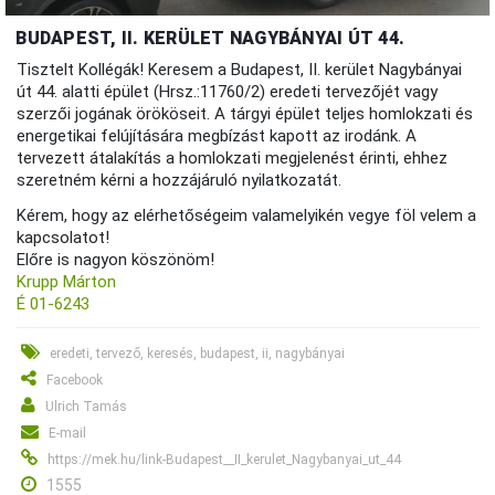
BUDAPEST, II. KERÜLET NAGYBÁNYAI ÚT 44.
Tisztelt Kollégák! Keresem a Budapest, II. kerület Nagybányai
út 44. alatti épület (Hrsz.:11760/2) eredeti tervezőjét vagy
szerzői jogának örököseit. A tárgyi épület teljes homlokzati és
energetikai felújítására megbízást kapott az irodánk. A
tervezett átalakítás a homlokzati megjelenést érinti, ehhez
szeretném kérni a hozzájáruló nyilatkozatát.
Kérem, hogy az elérhetőségeim valamelyikén vegye föl velem a
kapcsolatot!
Előre is nagyon köszönöm!
Krupp Márton
É 01-6243
eredeti, tervező, keresés, budapest, ii, nagybányai
Facebook
Ulrich Tamás
E-mail
https://mek.hu/link-Budapest__II_kerulet_Nagybanyai_ut_44
1555