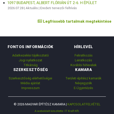
1097 BUDAPEST, ALBERT FLÓRIÁN ÚT 2-6. H ÉPÜLET
2026.07.28 |
Aktuális
|
Eredeti tervezői felhívás
Legfrissebb tartalmak megtekintése
FONTOS INFORMÁCIÓK
HÍRLEVÉL
Adatkezelési tájékoztató
Feliratkozás
Jogi nyilatkozat
Leiratkozás
Titkárság
Korábbi hírlevelek
SZERKESZTŐSÉG
KAMARA
Szerkesztőség elérhetőségei
Területi építész kamarák
Média ajánlat
Névjegyzék
Impresszum
E-Ügyintézés
© 2026 MAGYAR ÉPÍTÉSZ KAMARA |
KAPCSOLATFELVÉTEL
A weboldalt készítette: IT Kraft Kft.