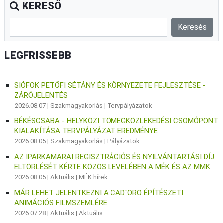
KERESŐ
LEGFRISSEBB
SIÓFOK PETŐFI SÉTÁNY ÉS KÖRNYEZETE FEJLESZTÉSE -
ZÁRÓJELENTÉS
2026.08.07 |
Szakmagyakorlás
|
Tervpályázatok
BÉKÉSCSABA - HELYKÖZI TÖMEGKÖZLEKEDÉSI CSOMÓPONT
KIALAKÍTÁSA TERVPÁLYÁZAT EREDMÉNYE
2026.08.05 |
Szakmagyakorlás
|
Pályázatok
AZ IPARKAMARAI REGISZTRÁCIÓS ÉS NYILVÁNTARTÁSI DÍJ
ELTÖRLÉSÉT KÉRTE KÖZÖS LEVELÉBEN A MÉK ÉS AZ MMK
2026.08.05 |
Aktuális
|
MÉK hírek
MÁR LEHET JELENTKEZNI A CAD`ORO ÉPÍTÉSZETI
ANIMÁCIÓS FILMSZEMLÉRE
2026.07.28 |
Aktuális
|
Aktuális