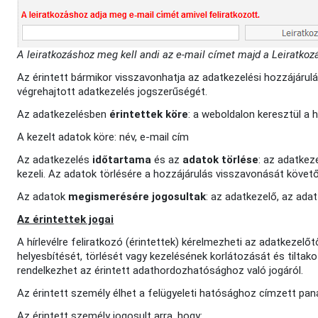
A leiratkozáshoz meg kell andi az e-mail címet majd a Leiratkozá
Az érintett bármikor visszavonhatja az adatkezelési hozzájárulá
végrehajtott adatkezelés jogszerűségét.
Az adatkezelésben
érintettek köre
: a weboldalon keresztül a h
A kezelt adatok köre: név, e-mail cím
Az adatkezelés
időtartama
és az
adatok törlése
: az adatkez
kezeli. Az adatok törlésére a hozzájárulás visszavonását követő
Az adatok
megismerésére jogosultak
: az adatkezelő, az ada
Az érintettek jogai
A hírlevélre feliratkozó (érintettek) kérelmezheti az adatkeze
helyesbítését, törlését vagy kezelésének korlátozását és tiltak
rendelkezhet az érintett adathordozhatósághoz való jogáról.
Az érintett személy élhet a felügyeleti hatósághoz címzett pan
Az érintett személy jogosult arra, hogy: