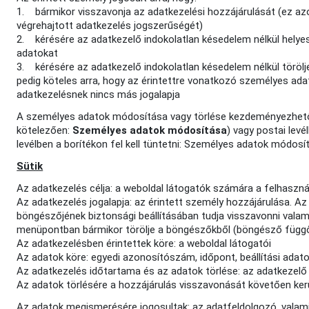
1. bármikor visszavonja az adatkezelési hozzájárulását (ez azo
végrehajtott adatkezelés jogszerűségét)
2. kérésére az adatkezelő indokolatlan késedelem nélkül helyes
adatokat
3. kérésére az adatkezelő indokolatlan késedelem nélkül töröl
pedig köteles arra, hogy az érintettre vonatkozó személyes ada
adatkezelésnek nincs más jogalapja
A személyes adatok módosítása vagy törlése kezdeményezhet
kötelezően:
Személyes adatok módosítása
) vagy postai lev
levélben a borítékon fel kell tüntetni: Személyes adatok módosí
Sütik
Az adatkezelés célja: a weboldal látogatók számára a felhaszná
Az adatkezelés jogalapja: az érintett személy hozzájárulása. A
böngészőjének biztonsági beállításában tudja visszavonni valami
menüpontban bármikor törölje a böngészőkből (böngésző függő 
Az adatkezelésben érintettek köre: a weboldal látogatói
Az adatok köre: egyedi azonosítószám, időpont, beállítási adato
Az adatkezelés időtartama és az adatok törlése: az adatkezelő 
Az adatok törlésére a hozzájárulás visszavonását követően kerü
Az adatok megismerésére jogosultak: az adatfeldolgozó, valam