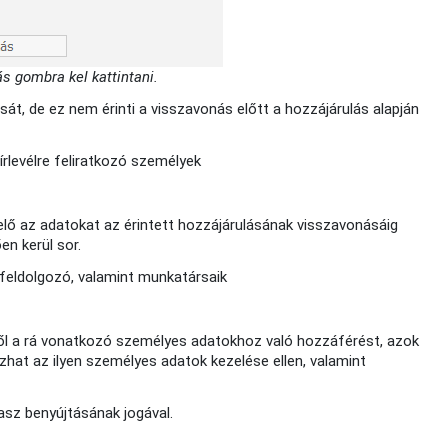
s gombra kel kattintani.
sát, de ez nem érinti a visszavonás előtt a hozzájárulás alapján
írlevélre feliratkozó személyek
elő az adatokat az érintett hozzájárulásának visszavonásáig
en kerül sor.
tfeldolgozó, valamint munkatársaik
lőtől a rá vonatkozó személyes adatokhoz való hozzáférést, azok
ozhat az ilyen személyes adatok kezelése ellen, valamint
asz benyújtásának jogával.