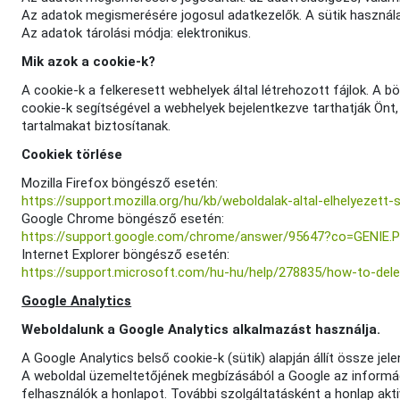
Az adatok megismerésére jogosul adatkezelők. A sütik használ
Az adatok tárolási módja: elektronikus.
Mik azok a cookie-k?
A cookie-k a felkeresett webhelyek által létrehozott fájlok. A b
cookie-k segítségével a webhelyek bejelentkezve tarthatják Önt, 
tartalmakat biztosítanak.
Cookiek törlése
Mozilla Firefox böngésző esetén:
https://support.mozilla.org/hu/kb/weboldalak-altal-elhelyezett-
Google Chrome böngésző esetén:
https://support.google.com/chrome/answer/95647?co=GENIE.
Internet Explorer böngésző esetén:
https://support.microsoft.com/hu-hu/help/278835/how-to-delete
Google Analytics
Weboldalunk a Google Analytics alkalmazást használja.
A Google Analytics belső cookie-k (sütik) alapján állít össze jel
A weboldal üzemeltetőjének megbízásából a Google az információ
felhasználók a honlapot. További szolgáltatásként a honlap akt