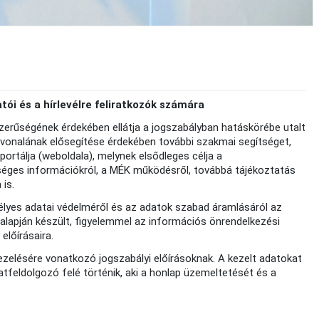
tói és a hírlevélre feliratkozók számára
erűségének érdekében ellátja a jogszabályban hatáskörébe utalt
vonalának elősegítése érdekében további szakmai segítséget,
ortálja (weboldala), melynek elsődleges célja a
ges információkról, a MÉK működésről, továbbá tájékoztatás
 is.
lyes adatai védelméről és az adatok szabad áramlásáról az
alapján készült, figyelemmel az információs önrendelkezési
előírásaira.
ezelésére vonatkozó jogszabályi előírásoknak. A kezelt adatokat
tfeldolgozó felé történik, aki a honlap üzemeltetését és a