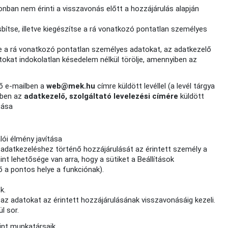
nban nem érinti a visszavonás előtt a hozzájárulás alapján
bítse, illetve kiegészítse a rá vonatkozó pontatlan személyes
je a rá vonatkozó pontatlan személyes adatokat, az adatkezelő
tokat indokolatlan késedelem nélkül törölje, amennyiben az
ő e-mailben a
web@mek.hu
címre küldött levéllel (a levél tárgya
élben az
adatkezelő, szolgáltató levelezési címére
küldött
tása
lói élmény javítása
z adatkezeléshez történő hozzájárulását az érintett személy a
nt lehetősége van arra, hogy a sütiket a Beállítások
a pontos helye a funkciónak).
k.
az adatokat az érintett hozzájárulásának visszavonásáig kezeli.
l sor.
int munkatársaik