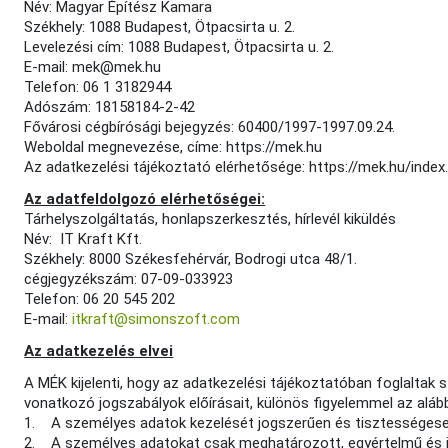
Név: Magyar Építész Kamara
Székhely: 1088 Budapest, Ötpacsirta u. 2.
Levelezési cím: 1088 Budapest, Ötpacsirta u. 2.
E-mail: mek@mek.hu
Telefon: 06 1 3182944
Adószám: 18158184-2-42
Fővárosi cégbírósági bejegyzés: 60400/1997-1997.09.24.
Weboldal megnevezése, címe: https://mek.hu
Az adatkezelési tájékoztató elérhetősége: https://mek.hu/index
Az adatfeldolgozó elérhetőségei:
Tárhelyszolgáltatás, honlapszerkesztés, hírlevél kiküldés
Név: IT Kraft Kft.
Székhely: 8000 Székesfehérvár, Bodrogi utca 48/1.
cégjegyzékszám: 07-09-033923
Telefon: 06 20 545 202
E-mail:
itkraft@simonszoft.com
Az adatkezelés elvei
A MÉK kijelenti, hogy az adatkezelési tájékoztatóban foglaltak 
vonatkozó jogszabályok előírásait, különös figyelemmel az alább
1. A személyes adatok kezelését jogszerűen és tisztességesen
2. A személyes adatokat csak meghatározott, egyértelmű és jo