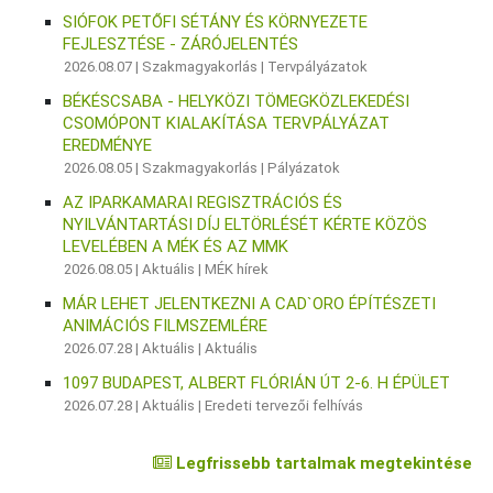
SIÓFOK PETŐFI SÉTÁNY ÉS KÖRNYEZETE
FEJLESZTÉSE - ZÁRÓJELENTÉS
2026.08.07 |
Szakmagyakorlás
|
Tervpályázatok
BÉKÉSCSABA - HELYKÖZI TÖMEGKÖZLEKEDÉSI
CSOMÓPONT KIALAKÍTÁSA TERVPÁLYÁZAT
EREDMÉNYE
2026.08.05 |
Szakmagyakorlás
|
Pályázatok
AZ IPARKAMARAI REGISZTRÁCIÓS ÉS
NYILVÁNTARTÁSI DÍJ ELTÖRLÉSÉT KÉRTE KÖZÖS
LEVELÉBEN A MÉK ÉS AZ MMK
2026.08.05 |
Aktuális
|
MÉK hírek
MÁR LEHET JELENTKEZNI A CAD`ORO ÉPÍTÉSZETI
ANIMÁCIÓS FILMSZEMLÉRE
2026.07.28 |
Aktuális
|
Aktuális
1097 BUDAPEST, ALBERT FLÓRIÁN ÚT 2-6. H ÉPÜLET
2026.07.28 |
Aktuális
|
Eredeti tervezői felhívás
Legfrissebb tartalmak megtekintése