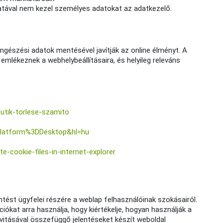
atával nem kezel személyes adatokat az adatkezelő.
öngészési adatok mentésével javítják az online élményt. A
emlékeznek a webhelybeállításaira, és helyileg releváns
sutik-torlese-szamito
Platform%3DDesktop&hl=hu
-cookie-files-in-internet-explorer
entést ügyfelei részére a weblap felhasználóinak szokásairól.
kat arra használja, hogy kiértékelje, hogyan használják a
ivitásával összefüggő jelentéseket készít weboldal