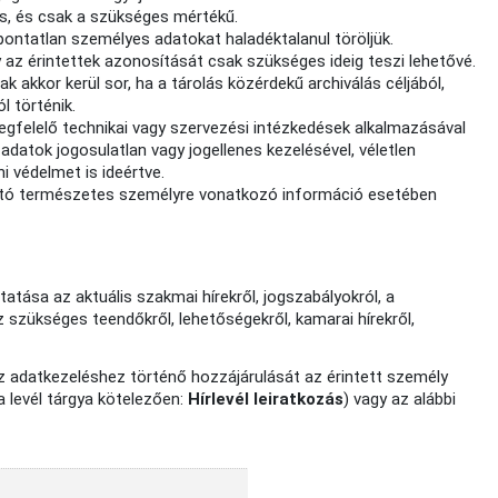
s, és csak a szükséges mértékű.
ntatlan személyes adatokat haladéktalanul töröljük.
az érintettek azonosítását csak szükséges ideig teszi lehetővé.
 akkor kerül sor, ha a tárolás közérdekű archiválás céljából,
l történik.
felelő technikai vagy szervezési intézkedések alkalmazásával
datok jogosulatlan vagy jogellenes kezelésével, véletlen
 védelmet is ideértve.
ató természetes személyre vonatkozó információ esetében
atása az aktuális szakmai hírekről, jogszabályokról, a
szükséges teendőkről, lehetőségekről, kamarai hírekről,
Az adatkezeléshez történő hozzájárulását az érintett személy
(a levél tárgya kötelezően:
Hírlevél leiratkozás
) vagy az alábbi