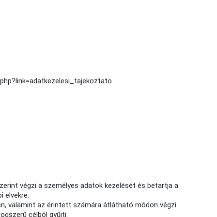
.php?link=adatkezelesi_tajekoztato
szerint végzi a személyes adatok kezelését és betartja a
i elvekre:
, valamint az érintett számára átlátható módon végzi.
gszerű célból gyűjti.