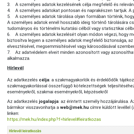
3. A személyes adatok kezelésének célja megfelelő és releván
4. A személyes adatokat pontosan és naprakészen tartjuk. A po
5. A személyes adatok tárolása olyan formában történik, hogy 
A személyes adatok ennél hosszabb ideig történő tárolására csak
tudományos és történelmi kutatási célból vagy statisztikai célbó
6. A személyes adatok kezelését olyan módon végezi, hogy meg
biztosítva legyen a személyes adatok megfelelő biztonsága, az a
elvesztésével, megsemmisítésével vagy károsodásával szembeni
7. Az adatvédelem elveit minden azonosított vagy azonosíth
alkalmazza.
Hírlevél
Az adatkezelés
célja
: a szakmagyakorlók és érdeklődők tájékozt
szakmagyakorlással összefüggő kötelezettségek teljesítéséhez 
eseményekről, szakmai eseményekről, képzésekről
Az adatkezelés
jogalapja
: az érintett személy hozzájárulása. 
bármikor visszavonhatja a
web@mek.hu
címre küldött levéllel 
linken:
https://mek.hu/index.php?f=hirlevel#leiratkozas