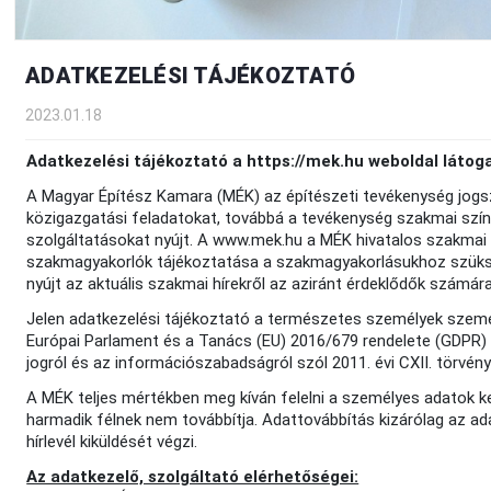
ADATKEZELÉSI TÁJÉKOZTATÓ
2023.01.18
Adatkezelési tájékoztató a https://mek.hu weboldal látoga
A Magyar Építész Kamara (MÉK) az építészeti tevékenység jogsz
közigazgatási feladatokat, továbbá a tevékenység szakmai szín
szolgáltatásokat nyújt. A www.mek.hu a MÉK hivatalos szakmai p
szakmagyakorlók tájékoztatása a szakmagyakorlásukhoz szüksé
nyújt az aktuális szakmai hírekről az aziránt érdeklődők számára
Jelen adatkezelési tájékoztató a természetes személyek szemé
Európai Parlament és a Tanács (EU) 2016/679 rendelete (GDPR) 
jogról és az információszabadságról szól 2011. évi CXII. törvény 
A MÉK teljes mértékben meg kíván felelni a személyes adatok k
harmadik félnek nem továbbítja. Adattovábbítás kizárólag az ada
hírlevél kiküldését végzi.
Az adatkezelő, szolgáltató elérhetőségei: