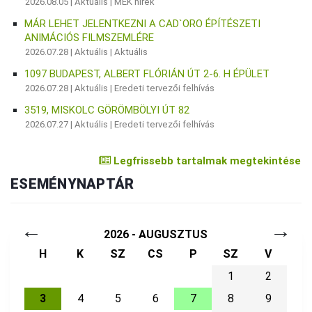
2026.08.05 |
Aktuális
|
MÉK hírek
MÁR LEHET JELENTKEZNI A CAD`ORO ÉPÍTÉSZETI
ANIMÁCIÓS FILMSZEMLÉRE
2026.07.28 |
Aktuális
|
Aktuális
1097 BUDAPEST, ALBERT FLÓRIÁN ÚT 2-6. H ÉPÜLET
2026.07.28 |
Aktuális
|
Eredeti tervezői felhívás
3519, MISKOLC GÖRÖMBÖLYI ÚT 82
2026.07.27 |
Aktuális
|
Eredeti tervezői felhívás
Legfrissebb tartalmak megtekintése
ESEMÉNYNAPTÁR
←
→
2026 - AUGUSZTUS
H
K
SZ
CS
P
SZ
V
1
2
3
4
5
6
7
8
9