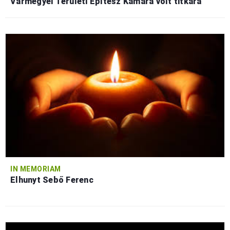
Vármegyei Területi Építész Kamara volt titkára
IN MEMORIAM
Elhunyt Sebő Ferenc