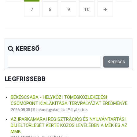
7
8
9
10
🡲
KERESŐ
LEGFRISSEBB
BÉKÉSCSABA - HELYKÖZI TÖMEGKÖZLEKEDÉSI
CSOMÓPONT KIALAKÍTÁSA TERVPÁLYÁZAT EREDMÉNYE
2026.08.05 |
Szakmagyakorlás
|
Pályázatok
AZ IPARKAMARAI REGISZTRÁCIÓS ÉS NYILVÁNTARTÁSI
DÍJ ELTÖRLÉSÉT KÉRTE KÖZÖS LEVELÉBEN A MÉK ÉS AZ
MMK