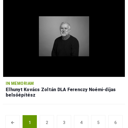
IN MEMORIAM
Elhunyt Kovács Zoltán DLA Ferenczy Noémi-díjas
belsőépítész
🡰
1
2
3
4
5
6