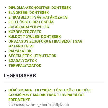
DIPLOMA-AZONOSÍTÁSI DÖNTÉSEK
ELNÖKSÉGI DÖNTÉSEK
ETIKAI BIZOTTSÁG HATÁROZATAI
FELELŐSSÉG BIZTOSÍTÁS
JOGSZABÁLYFIGYELÉS
KÖZBESZERZÉSEK
KÜLDÖTTGYŰLÉSI DÖNTÉSEK
ORSZÁGOS ELSŐFOKÚ ETIKAI BIZOTTSÁG
HATÁROZATAI
PÁLYÁZATOK
SEGÉDLETEK, ÚTMUTATÓK
SZABÁLYZATOK
TERVPÁLYÁZATOK
LEGFRISSEBB
BÉKÉSCSABA - HELYKÖZI TÖMEGKÖZLEKEDÉSI
CSOMÓPONT KIALAKÍTÁSA TERVPÁLYÁZAT
EREDMÉNYE
2026.08.05 |
Szakmagyakorlás
|
Pályázatok