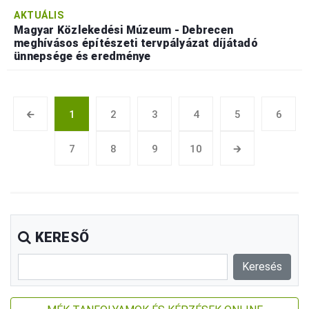
AKTUÁLIS
Magyar Közlekedési Múzeum - Debrecen
meghívásos építészeti tervpályázat díjátadó
ünnepsége és eredménye
🡰
1
2
3
4
5
6
7
8
9
10
🡲
KERESŐ