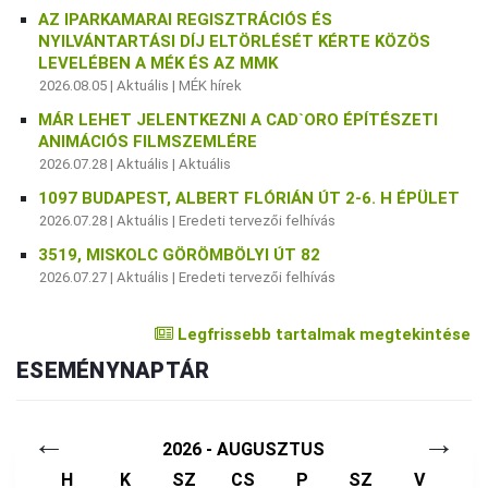
AZ IPARKAMARAI REGISZTRÁCIÓS ÉS
NYILVÁNTARTÁSI DÍJ ELTÖRLÉSÉT KÉRTE KÖZÖS
LEVELÉBEN A MÉK ÉS AZ MMK
2026.08.05 |
Aktuális
|
MÉK hírek
MÁR LEHET JELENTKEZNI A CAD`ORO ÉPÍTÉSZETI
ANIMÁCIÓS FILMSZEMLÉRE
2026.07.28 |
Aktuális
|
Aktuális
1097 BUDAPEST, ALBERT FLÓRIÁN ÚT 2-6. H ÉPÜLET
2026.07.28 |
Aktuális
|
Eredeti tervezői felhívás
3519, MISKOLC GÖRÖMBÖLYI ÚT 82
2026.07.27 |
Aktuális
|
Eredeti tervezői felhívás
Legfrissebb tartalmak megtekintése
ESEMÉNYNAPTÁR
←
→
2026 - AUGUSZTUS
H
K
SZ
CS
P
SZ
V