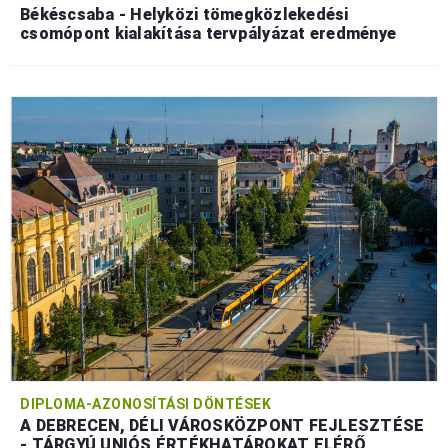
Békéscsaba - Helyközi tömegközlekedési
csomópont kialakítása tervpályázat eredménye
DIPLOMA-AZONOSÍTÁSI DÖNTÉSEK
A DEBRECEN, DÉLI VÁROSKÖZPONT FEJLESZTÉSE
- TÁRGYÚ UNIÓS ÉRTÉKHATÁROKAT ELÉRŐ