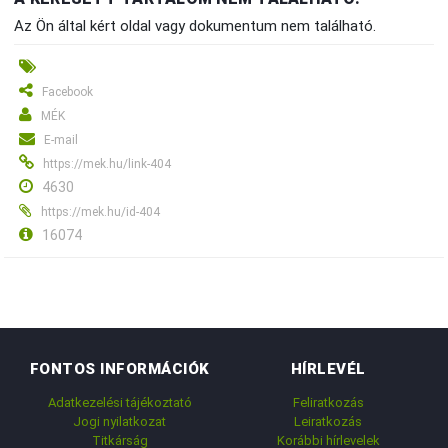
Az Ön által kért oldal vagy dokumentum nem található.
Facebook
MÉK
E-mail
https://mek.hu/link-404
4630
https://mek.hu/id-404
16074
FONTOS INFORMÁCIÓK
HÍRLEVÉL
Adatkezelési tájékoztató
Feliratkozás
Jogi nyilatkozat
Leiratkozás
Titkárság
Korábbi hírlevelek