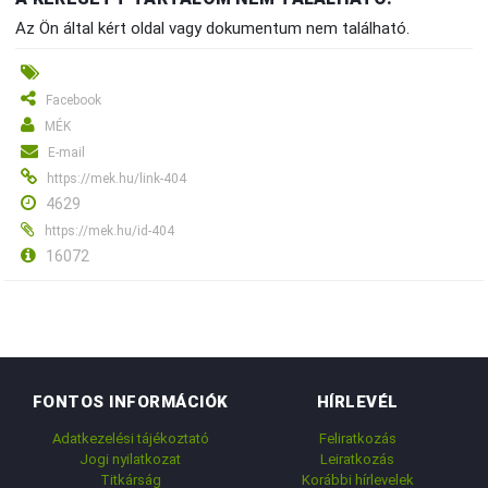
Az Ön által kért oldal vagy dokumentum nem található.
Facebook
MÉK
E-mail
https://mek.hu/link-404
4629
https://mek.hu/id-404
16072
FONTOS INFORMÁCIÓK
HÍRLEVÉL
Adatkezelési tájékoztató
Feliratkozás
Jogi nyilatkozat
Leiratkozás
Titkárság
Korábbi hírlevelek