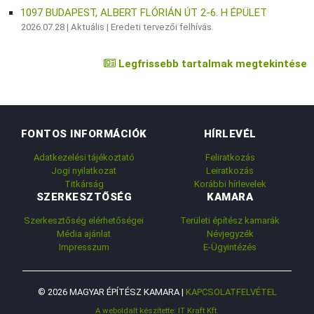
1097 BUDAPEST, ALBERT FLÓRIÁN ÚT 2-6. H ÉPÜLET
2026.07.28 |
Aktuális
|
Eredeti tervezői felhívás
Legfrissebb tartalmak megtekintése
FONTOS INFORMÁCIÓK
HÍRLEVÉL
Adatkezelési tájékoztató
Feliratkozás
Jogi nyilatkozat
Leiratkozás
Titkárság
Korábbi hírlevelek
SZERKESZTŐSÉG
KAMARA
Szerkesztőség elérhetőségei
Területi építész kamarák
Média ajánlat
Névjegyzék
Impresszum
E-Ügyintézés
© 2026 MAGYAR ÉPÍTÉSZ KAMARA |
KAPCSOLATFELVÉTEL
A weboldalt készítette: IT Kraft Kft.