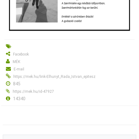
Facebook
MÉK
E-mail
https://mek.hu/link-Elhunyt_Rada_Istvan_epitesz
845
https://mek.hu/id-47927
14340