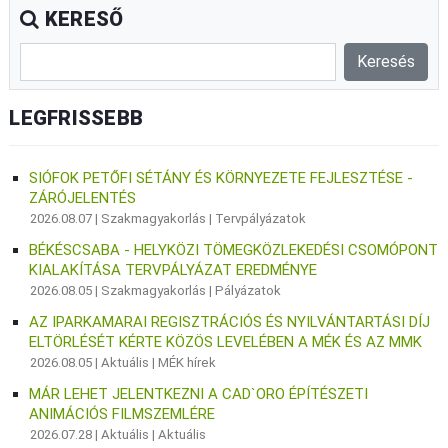
KERESŐ
LEGFRISSEBB
SIÓFOK PETŐFI SÉTÁNY ÉS KÖRNYEZETE FEJLESZTÉSE -
ZÁRÓJELENTÉS
2026.08.07 |
Szakmagyakorlás
|
Tervpályázatok
BÉKÉSCSABA - HELYKÖZI TÖMEGKÖZLEKEDÉSI CSOMÓPONT
KIALAKÍTÁSA TERVPÁLYÁZAT EREDMÉNYE
2026.08.05 |
Szakmagyakorlás
|
Pályázatok
AZ IPARKAMARAI REGISZTRÁCIÓS ÉS NYILVÁNTARTÁSI DÍJ
ELTÖRLÉSÉT KÉRTE KÖZÖS LEVELÉBEN A MÉK ÉS AZ MMK
2026.08.05 |
Aktuális
|
MÉK hírek
MÁR LEHET JELENTKEZNI A CAD`ORO ÉPÍTÉSZETI
ANIMÁCIÓS FILMSZEMLÉRE
2026.07.28 |
Aktuális
|
Aktuális