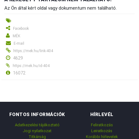
Az Ön által kért oldal vagy dokumentum nem található.
Facebook
MÉK
E-mail
https://mek.hu/link-404
4629
https://mek.hu/id-404
16072
FONTOS INFORMÁCIÓK
HÍRLEVÉL
Adatkezelési tájékoztató
Feliratkozás
Jogi nyilatkozat
Leiratkozás
Titkárság
Korábbi hírlevelek