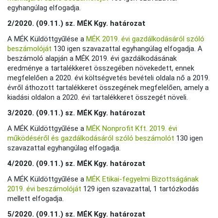
egyhangúlag elfogadja.
2/2020. (09.11.) sz. MÉK Kgy. határozat
A MÉK Küldöttgyűlése a
MÉK 2019. évi gazdálkodásáról szóló
beszámolóját
130 igen szavazattal egyhangúlag elfogadja. A
beszámoló alapján a MÉK 2019. évi gazdálkodásának
eredménye a tartalékkeret összegében növekedett, ennek
megfelelően a 2020. évi költségvetés bevételi oldala nő a 2019.
évről áthozott tartalékkeret összegének megfelelően, amely a
kiadási oldalon a 2020. évi tartalékkeret összegét növeli.
3/2020. (09.11.) sz. MÉK Kgy. határozat
A MÉK Küldöttgyűlése a
MÉK Nonprofit Kft. 2019. évi
működéséről és gazdálkodásáról szóló beszámolót
130 igen
szavazattal egyhangúlag elfogadja.
4/2020. (09.11.) sz. MÉK Kgy. határozat
A MÉK Küldöttgyűlése a
MÉK Etikai-fegyelmi Bizottságának
2019. évi beszámolóját
129 igen szavazattal, 1 tartózkodás
mellett elfogadja.
5/2020. (09.11.) sz. MÉK Kgy. határozat