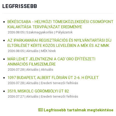
LEGFRISSEBB
BÉKÉSCSABA - HELYKÖZI TÖMEGKÖZLEKEDÉSI CSOMÓPONT
KIALAKÍTÁSA TERVPÁLYÁZAT EREDMÉNYE
2026.08.05 |
Szakmagyakorlás
|
Pályázatok
AZ IPARKAMARAI REGISZTRÁCIÓS ÉS NYILVÁNTARTÁSI DÍJ
ELTÖRLÉSÉT KÉRTE KÖZÖS LEVELÉBEN A MÉK ÉS AZ MMK
2026.08.05 |
Aktuális
|
MÉK hírek
MÁR LEHET JELENTKEZNI A CAD`ORO ÉPÍTÉSZETI
ANIMÁCIÓS FILMSZEMLÉRE
2026.07.28 |
Aktuális
|
Aktuális
1097 BUDAPEST, ALBERT FLÓRIÁN ÚT 2-6. H ÉPÜLET
2026.07.28 |
Aktuális
|
Eredeti tervezői felhívás
3519, MISKOLC GÖRÖMBÖLYI ÚT 82
2026.07.27 |
Aktuális
|
Eredeti tervezői felhívás
Legfrissebb tartalmak megtekintése