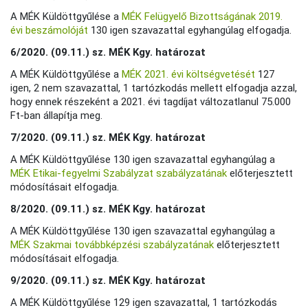
A MÉK Küldöttgyűlése a
MÉK Felügyelő Bizottságának 2019.
évi beszámolóját
130 igen szavazattal egyhangúlag elfogadja.
6/2020. (09.11.) sz. MÉK Kgy. határozat
A MÉK Küldöttgyűlése a
MÉK 2021. évi költségvetését
127
igen, 2 nem szavazattal, 1 tartózkodás mellett elfogadja azzal,
hogy ennek részeként a 2021. évi tagdíjat változatlanul 75.000
Ft-ban állapítja meg.
7/2020. (09.11.) sz. MÉK Kgy. határozat
A MÉK Küldöttgyűlése 130 igen szavazattal egyhangúlag a
MÉK Etikai-fegyelmi Szabályzat szabályzatának
előterjesztett
módosításait elfogadja.
8/2020. (09.11.) sz. MÉK Kgy. határozat
A MÉK Küldöttgyűlése 130 igen szavazattal egyhangúlag a
MÉK Szakmai továbbképzési szabályzatának
előterjesztett
módosításait elfogadja.
9/2020. (09.11.) sz. MÉK Kgy. határozat
A MÉK Küldöttgyűlése 129 igen szavazattal, 1 tartózkodás