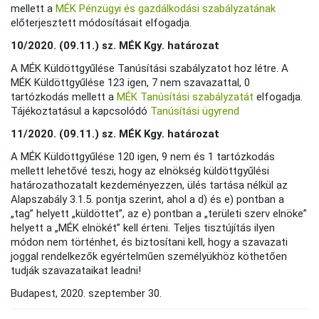
mellett a
MÉK Pénzügyi és gazdálkodási szabályzatának
előterjesztett módosításait elfogadja.
10/2020. (09.11.) sz. MÉK Kgy. határozat
A MÉK Küldöttgyűlése Tanúsítási szabályzatot hoz létre. A
MÉK Küldöttgyűlése 123 igen, 7 nem szavazattal, 0
tartózkodás mellett a
MÉK Tanúsítási szabályzatát
elfogadja.
Tájékoztatásul a kapcsolódó
Tanúsítási ügyrend
11/2020. (09.11.) sz. MÉK Kgy. határozat
A MÉK Küldöttgyűlése 120 igen, 9 nem és 1 tartózkodás
mellett lehetővé teszi, hogy az elnökség küldöttgyűlési
határozathozatalt kezdeményezzen, ülés tartása nélkül az
Alapszabály 3.1.5. pontja szerint, ahol a d) és e) pontban a
„tag” helyett „küldöttet”, az e) pontban a „területi szerv elnöke”
helyett a „MÉK elnökét” kell érteni. Teljes tisztújítás ilyen
módon nem történhet, és biztosítani kell, hogy a szavazati
joggal rendelkezők egyértelműen személyükhöz köthetően
tudják szavazataikat leadni!
Budapest, 2020. szeptember 30.