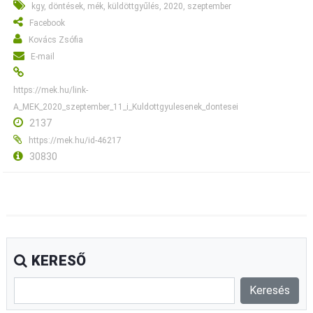
kgy, döntések, mék, küldöttgyűlés, 2020, szeptember
Facebook
Kovács Zsófia
E-mail
https://mek.hu/link-
A_MEK_2020_szeptember_11_i_Kuldottgyulesenek_dontesei
2137
https://mek.hu/id-46217
30830
KERESŐ