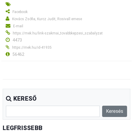
Facebook
Kovács Zsófia, Kurcz Judit, Rosivall emese
E-mail
https://mek.hu/link-szakmai_tovabbkepzesi_szabalyzat
4473
https://mek.hu/id-41935
56462
KERESŐ
LEGFRISSEBB