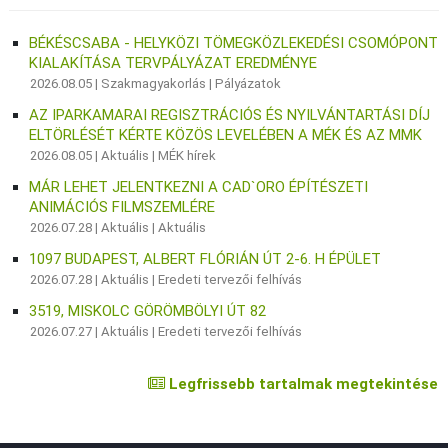
BÉKÉSCSABA - HELYKÖZI TÖMEGKÖZLEKEDÉSI CSOMÓPONT
KIALAKÍTÁSA TERVPÁLYÁZAT EREDMÉNYE
2026.08.05 |
Szakmagyakorlás
|
Pályázatok
AZ IPARKAMARAI REGISZTRÁCIÓS ÉS NYILVÁNTARTÁSI DÍJ
ELTÖRLÉSÉT KÉRTE KÖZÖS LEVELÉBEN A MÉK ÉS AZ MMK
2026.08.05 |
Aktuális
|
MÉK hírek
MÁR LEHET JELENTKEZNI A CAD`ORO ÉPÍTÉSZETI
ANIMÁCIÓS FILMSZEMLÉRE
2026.07.28 |
Aktuális
|
Aktuális
1097 BUDAPEST, ALBERT FLÓRIÁN ÚT 2-6. H ÉPÜLET
2026.07.28 |
Aktuális
|
Eredeti tervezői felhívás
3519, MISKOLC GÖRÖMBÖLYI ÚT 82
2026.07.27 |
Aktuális
|
Eredeti tervezői felhívás
Legfrissebb tartalmak megtekintése