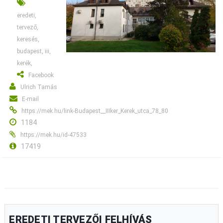
eredeti,
tervező,
keresés,
budapest, iii,
kerék,
Facebook
Ulrich Tamás
E-mail
https://mek.hu/link-Budapest__IIIker_Kerek_utca_78_80
1184
https://mek.hu/id-47533
17419
EREDETI TERVEZŐI FELHÍVÁS