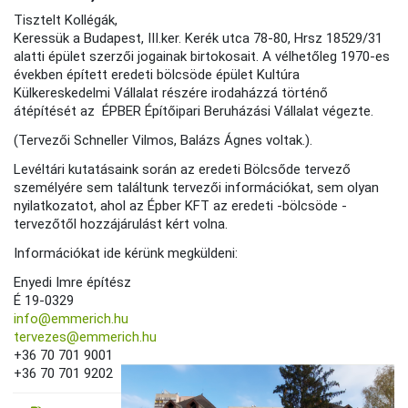
Tisztelt Kollégák,
Keressük a Budapest, III.ker. Kerék utca 78-80, Hrsz 18529/31
alatti épület szerzői jogainak birtokosait. A vélhetőleg 1970-es
években épített eredeti bölcsöde épület Kultúra
Külkereskedelmi Vállalat részére irodaházzá történő
átépítését az ÉPBER Építőipari Beruházási Vállalat végezte.
(Tervezői Schneller Vilmos, Balázs Ágnes voltak.).
Levéltári kutatásaink során az eredeti Bölcsőde tervező
személyére sem találtunk tervezői információkat, sem olyan
nyilatkozatot, ahol az Épber KFT az eredeti -bölcsöde -
tervezőtől hozzájárulást kért volna.
Információkat ide kérünk megküldeni:
Enyedi Imre építész
É 19-0329
info@emmerich.hu
tervezes@emmerich.hu
+36 70 701 9001
+36 70 701 9202