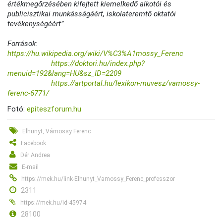
értékmegőrzésében kifejtett kiemelkedő alkotói és
publicisztikai munkásságáért, iskolateremtő oktatói
tevékenységéért”.
Források:
https://hu.wikipedia.org/wiki/V%C3%A1mossy_Ferenc
https://doktori.hu/index.php?
menuid=192&lang=HU&sz_ID=2209
https://artportal.hu/lexikon-muvesz/vamossy-
ferenc-6771/
Fotó:
epiteszforum.hu
Elhunyt, Vámossy Ferenc
Facebook
Dér Andrea
E-mail
https://mek.hu/link-Elhunyt_Vamossy_Ferenc_professzor
2311
https://mek.hu/id-45974
28100