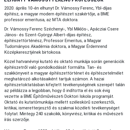
2020. április 10-én elhunyt Dr. Vámossy Ferenc, Ybl-díjas
építész, a magyar modern építészet szakértője, a BME
professor emeritusa, az MTA doktora.
Dr. Vámossy Ferenc Széchenyi-, Ybl Miklós-, Apácziai Csere
János- és Szent-Györgyi Albert-díjas építész,
építészettörténész, Professor Emeritus, a Magyar
Tudományos Akadémia doktora, a Magyar Érdemrend
Középkeresztjének birtokosa.
Közel hatvanévnyi kutató és oktató munkája során generációk
építészetről való gondolkodását formálta. Tan- és
szakkönyveit a magyar építészettörténet és építészetelmélet
meghatározó alkotásaiként tartjuk számon. A hazai
építészetoktatásban kifejtett tevékenységének szerepét talán
az példázza a legjobban, hogy ő indította el és sok évig
vezette a BME Építőművészeti Doktori Iskola programját.
Oktató és kutatómunkája mellett széleskörű szerkesztői,
kritikai, ismeretterjesztő és szakmai közéleti tevékenységet
folytat. Mintegy 240 szakcikk, könyvrész, kritikai és művészeti
írás szerzője.