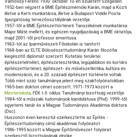
Vámossy Ferenc 1930. október 10-én született Szegeden.
1952-ben végzett a BME Építészmérnöki Karán, majd a Közti
illetve a Kerti munkatársa, illetve a Budapest Vidéki Posta
Igazgatóság tervezőosztályának vezetője.
1957-től a BME Építészettörténeti Tanszékének munkatársa
Major Máté mellett, és egészen nyugdíjazásáig a BME oktatója,
majd 2001-től professor emeritusa.
1963-tól az Iparművészeti Főiskolán is tanított.
1968-ban az ELTE Bölcsészettudományi Karán filozófia
kiegészítő diplomát szerzett. Kutatási területei:
építészetelmélet, építészetesztétika, legújabbkori és kortárs
építészettörténet, építészet- és művészetkritika, kultúra és
modernizáció, és a 20. századi építészet története voltak.
Több mint száz tanulmánya jelent meg szakfolyóiratokban.
1965-ben doktori címet szerzett. 1971-1973 között a
Mesteriskola
, FÉK I-II. ciklus Tanulmányi bizottság vezetője.
1984-től a műszaki tudományok kandidátusa (Phd). 1999-től
egyetemi tanár és a Magyar Tudományos Akadémia doktora
(Dsc).
Huszonöt éven keresztül szerkesztette az Építés -
Építészettudomány című akadémiai folyóiratot.
1986-1995 között a Magyar Építőművészet folyóirat
szerkesztő bizottságának elnöke.