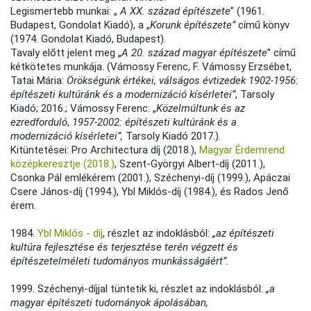
Legismertebb munkai: „
A XX. század építészete
” (1961.
Budapest, Gondolat Kiadó), a „
Korunk építészete”
című könyv
(1974. Gondolat Kiadó, Budapest).
Tavaly előtt jelent meg „
A 20. század magyar építészete
” című
kétkötetes munkája. (Vámossy Ferenc, F. Vámossy Erzsébet,
Tatai Mária:
Örökségünk értékei, válságos évtizedek
1902-1956
:
építészeti kultúránk és a modernizáció kísérletei”
, Tarsoly
Kiadó; 2016.; Vámossy Ferenc: „
Közelmúltunk és az
ezredforduló
,
1957-2002: építészeti kultúránk és a
modernizáció kísérletei”,
Tarsoly Kiadó 2017.).
Kitüntetései: Pro Architectura díj (2018.),
Magyar Érdemrend
középkeresztje (2018.)
, Szent-Györgyi Albert-díj (2011.),
Csonka Pál emlékérem (2001.), Széchenyi-díj (1999.), Apáczai
Csere János-díj (1994.), Ybl Miklós-díj (1984.), és Rados Jenő
érem.
1984.
Ybl Miklós - díj
, részlet az indoklásból:
„az építészeti
kultúra fejlesztése és terjesztése terén végzett és
építészetelméleti tudományos munkásságáért”.
1999. Széchenyi-díjjal tüntetik ki, részlet az indoklásból:
„a
magyar építészeti tudományok ápolásában,