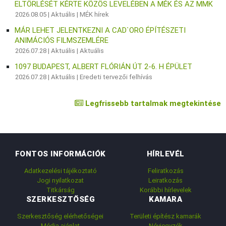
ELTÖRLÉSÉT KÉRTE KÖZÖS LEVELÉBEN A MÉK ÉS AZ MMK
2026.08.05 |
Aktuális
|
MÉK hírek
MÁR LEHET JELENTKEZNI A CAD`ORO ÉPÍTÉSZETI
ANIMÁCIÓS FILMSZEMLÉRE
2026.07.28 |
Aktuális
|
Aktuális
1097 BUDAPEST, ALBERT FLÓRIÁN ÚT 2-6. H ÉPÜLET
2026.07.28 |
Aktuális
|
Eredeti tervezői felhívás
Legfrissebb tartalmak megtekintése
FONTOS INFORMÁCIÓK
HÍRLEVÉL
Adatkezelési tájékoztató
Feliratkozás
Jogi nyilatkozat
Leiratkozás
Titkárság
Korábbi hírlevelek
SZERKESZTŐSÉG
KAMARA
Szerkesztőség elérhetőségei
Területi építész kamarák
Média ajánlat
Névjegyzék