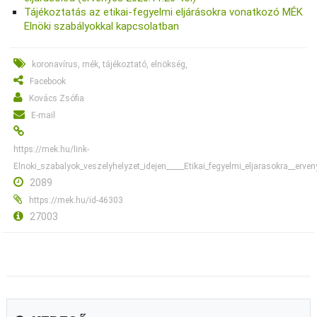
Tájékoztatás az etikai-fegyelmi eljárásokra vonatkozó MÉK
Elnöki szabályokkal kapcsolatban
koronavírus, mék, tájékoztató, elnökség,
Facebook
Kovács Zsófia
E-mail
https://mek.hu/link-
Elnoki_szabalyok_veszelyhelyzet_idejen_____Etikai_fegyelmi_eljarasokra__erv
2089
https://mek.hu/id-46303
27003