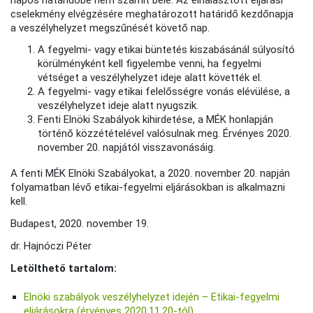
napos határidőbe nem számít bele. Az elhalasztott eljárási
cselekmény elvégzésére meghatározott határidő kezdőnapja
a veszélyhelyzet megszűnését követő nap.
A fegyelmi- vagy etikai büntetés kiszabásánál súlyosító
körülményként kell figyelembe venni, ha fegyelmi
vétséget a veszélyhelyzet ideje alatt követték el.
A fegyelmi- vagy etikai felelősségre vonás elévülése, a
veszélyhelyzet ideje alatt nyugszik.
Fenti Elnöki Szabályok kihirdetése, a MÉK honlapján
történő közzétételével valósulnak meg. Érvényes 2020.
november 20. napjától visszavonásáig.
A fenti MÉK Elnöki Szabályokat, a 2020. november 20. napján
folyamatban lévő etikai-fegyelmi eljárásokban is alkalmazni
kell.
Budapest, 2020. november 19.
dr. Hajnóczi Péter
Letölthető tartalom:
Elnöki szabályok veszélyhelyzet idején – Etikai-fegyelmi
eljárásokra (érvényes 2020.11.20-tól)