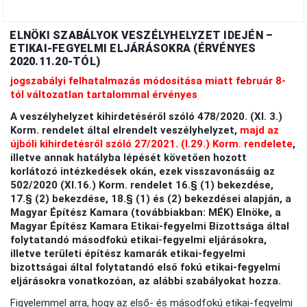
ELNÖKI SZABÁLYOK VESZÉLYHELYZET IDEJÉN –
ETIKAI-FEGYELMI ELJÁRÁSOKRA (ÉRVÉNYES
2020.11.20-TÓL)
jogszabályi felhatalmazás módosítása miatt február 8-
tól változatlan tartalommal érvényes
A veszélyhelyzet kihirdetéséről szóló 478/2020. (XI. 3.)
Korm. rendelet által elrendelt veszélyhelyzet,
majd az
újbóli kihirdetésről szóló 27/2021. (I.29.) Korm. rendelete
,
illetve annak hatályba lépését követően hozott
korlátozó intézkedések okán, ezek visszavonásáig az
502/2020 (XI.16.) Korm. rendelet 16.§ (1) bekezdése,
17.§ (2) bekezdése, 18.§ (1) és (2) bekezdései alapján, a
Magyar Építész Kamara (továbbiakban: MÉK) Elnöke, a
Magyar Építész Kamara Etikai-fegyelmi Bizottsága által
folytatandó másodfokú etikai-fegyelmi eljárásokra,
illetve területi építész kamarák etikai-fegyelmi
bizottságai által folytatandó első fokú etikai-fegyelmi
eljárásokra vonatkozóan, az alábbi szabályokat hozza.
Figyelemmel arra, hogy az első- és másodfokú etikai-fegyelmi