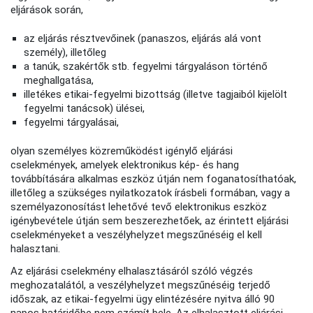
eljárások során,
az eljárás résztvevőinek (panaszos, eljárás alá vont
személy), illetőleg
a tanúk, szakértők stb. fegyelmi tárgyaláson történő
meghallgatása,
illetékes etikai-fegyelmi bizottság (illetve tagjaiból kijelölt
fegyelmi tanácsok) ülései,
fegyelmi tárgyalásai,
olyan személyes közreműködést igénylő eljárási
cselekmények, amelyek elektronikus kép- és hang
továbbítására alkalmas eszköz útján nem foganatosíthatóak,
illetőleg a szükséges nyilatkozatok írásbeli formában, vagy a
személyazonosítást lehetővé tevő elektronikus eszköz
igénybevétele útján sem beszerezhetőek, az érintett eljárási
cselekményeket a veszélyhelyzet megszűnéséig el kell
halasztani.
Az eljárási cselekmény elhalasztásáról szóló végzés
meghozatalától, a veszélyhelyzet megszűnéséig terjedő
időszak, az etikai-fegyelmi ügy elintézésére nyitva álló 90