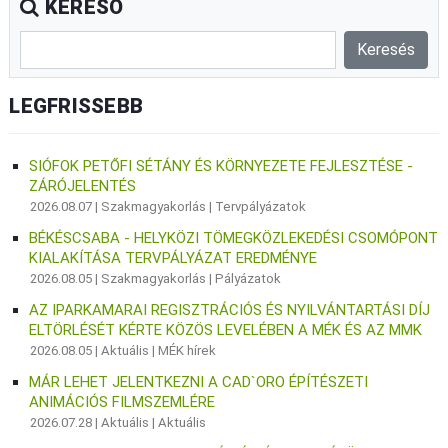
KERESŐ
LEGFRISSEBB
SIÓFOK PETŐFI SÉTÁNY ÉS KÖRNYEZETE FEJLESZTÉSE -
ZÁRÓJELENTÉS
2026.08.07 |
Szakmagyakorlás
|
Tervpályázatok
BÉKÉSCSABA - HELYKÖZI TÖMEGKÖZLEKEDÉSI CSOMÓPONT
KIALAKÍTÁSA TERVPÁLYÁZAT EREDMÉNYE
2026.08.05 |
Szakmagyakorlás
|
Pályázatok
AZ IPARKAMARAI REGISZTRÁCIÓS ÉS NYILVÁNTARTÁSI DÍJ
ELTÖRLÉSÉT KÉRTE KÖZÖS LEVELÉBEN A MÉK ÉS AZ MMK
2026.08.05 |
Aktuális
|
MÉK hírek
MÁR LEHET JELENTKEZNI A CAD`ORO ÉPÍTÉSZETI
ANIMÁCIÓS FILMSZEMLÉRE
2026.07.28 |
Aktuális
|
Aktuális