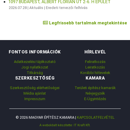
1097 BUDAPEST, ALBERT FLÓRIÁN ÚT 2-6. H ÉPÜLET
2026.07.28 |
Aktuális
|
Eredeti tervezői felhívás
Legfrissebb tartalmak megtekintése
FONTOS INFORMÁCIÓK
HÍRLEVÉL
Adatkezelési tájékoztató
Feliratkozás
Jogi nyilatkozat
Leiratkozás
Titkárság
Korábbi hírlevelek
SZERKESZTŐSÉG
KAMARA
Szerkesztőség elérhetőségei
Területi építész kamarák
Média ajánlat
Névjegyzék
Impresszum
E-Ügyintézés
© 2026 MAGYAR ÉPÍTÉSZ KAMARA |
KAPCSOLATFELVÉTEL
A weboldalt készítette: IT Kraft Kft.