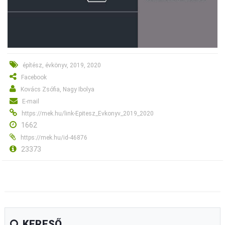
építész, évkönyv, 2019, 2020
Facebook
Kovács Zsófia, Nagy Ibolya
E-mail
https://mek.hu/link-Epitesz_Evkonyv_2019_2020
1662
https://mek.hu/id-46876
23373
KERESŐ