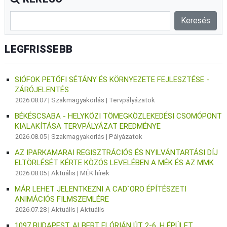
LEGFRISSEBB
SIÓFOK PETŐFI SÉTÁNY ÉS KÖRNYEZETE FEJLESZTÉSE -
ZÁRÓJELENTÉS
2026.08.07 |
Szakmagyakorlás
|
Tervpályázatok
BÉKÉSCSABA - HELYKÖZI TÖMEGKÖZLEKEDÉSI CSOMÓPONT
KIALAKÍTÁSA TERVPÁLYÁZAT EREDMÉNYE
2026.08.05 |
Szakmagyakorlás
|
Pályázatok
AZ IPARKAMARAI REGISZTRÁCIÓS ÉS NYILVÁNTARTÁSI DÍJ
ELTÖRLÉSÉT KÉRTE KÖZÖS LEVELÉBEN A MÉK ÉS AZ MMK
2026.08.05 |
Aktuális
|
MÉK hírek
MÁR LEHET JELENTKEZNI A CAD`ORO ÉPÍTÉSZETI
ANIMÁCIÓS FILMSZEMLÉRE
2026.07.28 |
Aktuális
|
Aktuális
1097 BUDAPEST, ALBERT FLÓRIÁN ÚT 2-6. H ÉPÜLET