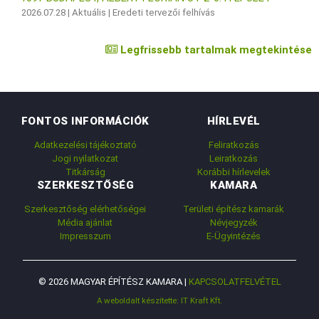
2026.07.28 |
Aktuális
|
Eredeti tervezői felhívás
Legfrissebb tartalmak megtekintése
FONTOS INFORMÁCIÓK
HÍRLEVÉL
Adatkezelési tájékoztató
Feliratkozás
Jogi nyilatkozat
Leiratkozás
Titkárság
Korábbi hírlevelek
SZERKESZTŐSÉG
KAMARA
Szerkesztőség elérhetőségei
Területi építész kamarák
Média ajánlat
Névjegyzék
Impresszum
E-Ügyintézés
© 2026 MAGYAR ÉPÍTÉSZ KAMARA |
KAPCSOLATFELVÉTEL
A weboldalt készítette: IT Kraft Kft.