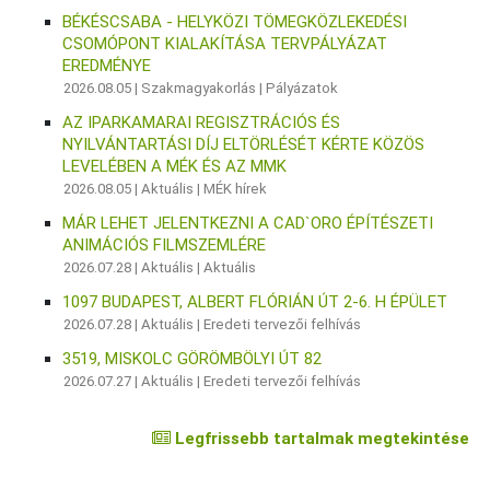
BÉKÉSCSABA - HELYKÖZI TÖMEGKÖZLEKEDÉSI
CSOMÓPONT KIALAKÍTÁSA TERVPÁLYÁZAT
EREDMÉNYE
2026.08.05 |
Szakmagyakorlás
|
Pályázatok
AZ IPARKAMARAI REGISZTRÁCIÓS ÉS
NYILVÁNTARTÁSI DÍJ ELTÖRLÉSÉT KÉRTE KÖZÖS
LEVELÉBEN A MÉK ÉS AZ MMK
2026.08.05 |
Aktuális
|
MÉK hírek
MÁR LEHET JELENTKEZNI A CAD`ORO ÉPÍTÉSZETI
ANIMÁCIÓS FILMSZEMLÉRE
2026.07.28 |
Aktuális
|
Aktuális
1097 BUDAPEST, ALBERT FLÓRIÁN ÚT 2-6. H ÉPÜLET
2026.07.28 |
Aktuális
|
Eredeti tervezői felhívás
3519, MISKOLC GÖRÖMBÖLYI ÚT 82
2026.07.27 |
Aktuális
|
Eredeti tervezői felhívás
Legfrissebb tartalmak megtekintése