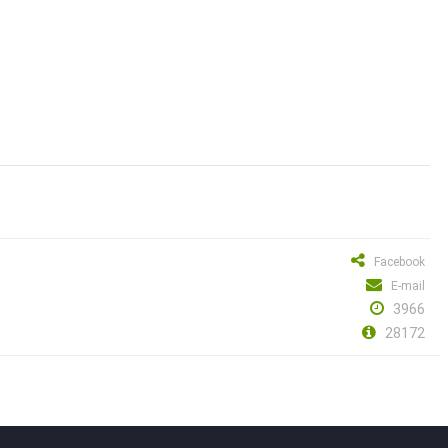
Facebook
E-mail
3966
28172