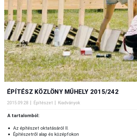
ÉPÍTÉSZ KÖZLÖNY MŰHELY 2015/242
2015.09.28
Építészet
Kiadványok
A tartalomból:
Az építészet oktatásáról II.
Építészetről alap és középfokon