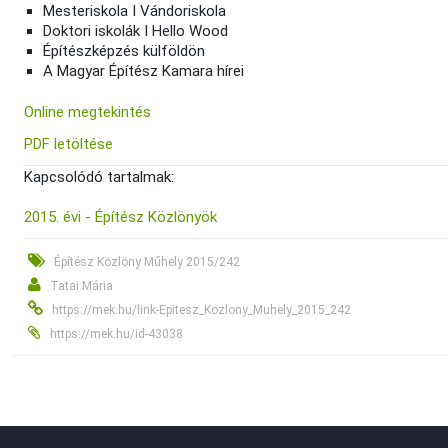
Mesteriskola I Vándoriskola
Doktori iskolák I Hello Wood
Építészképzés külföldön
A Magyar Építész Kamara hírei
Online megtekintés
PDF letöltése
Kapcsolódó tartalmak:
2015. évi - Építész Közlönyök
Építész Közlöny Műhely 2015/242
Tatai Mária
https://mek.hu/link-Epitesz_Kozlony_Muhely_2015_242
https://mek.hu/id-43038