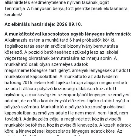
álláshirdetés eredménytelenné nyilvánításának jogát
fenntartja. A hiányosan benyújtott jelentkezések elutasításra
kerülnek!
Az elbírálás határideje: 2026.09.10.
A munkáltatóval kapcsolatos egyéb lényeges információ:
Alkalmazás estén a munkáltató 6 havi próbaidőt köt ki,
foglalkoztatás esetén erkölcsi bizonyítvány bemutatása
kötelező. A pozíció betöltéséhez szükség lesz az iskolai
végzettség okiratának bemutatására az interjú során. A
munkáltató csak olyan személyes adatok
megismerhetőségére tart igényt, amelyek lényegesek az adott
munkakörrel kapcsolatban. A munkáltató az adatvédelmi
hatóság 2016. évben kelt tájékoztatója alapján megismerheti
az adott állásra pályázó közösségi oldalakon közzétett
nyilvános, a munkavégzés szempontjából lényeges személyes
adatait, de erről a körülményről előzetes tájékoztatást nyújt a
pályázó számára. Munkáltató a pályázó közösségi oldalával
kapcsolatban személyes adatot le nem ment, nem tárol, nem
továbbít. Adatkezelés célja: a meghirdetett köztisztviselői
munkakör betöltése, köztisztviselői kinevezés. A kezelt adatok
köre: a kinevezéssel kapcsolatos lényeges adatok köre. Az