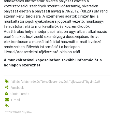
adatkezelés időtartama: sikeres pályázat esetén a
köztisztviselői szabályok szerinti időtartamig, sikertelen
pályázat esetén a pályázati anyag a 78/2012. (XII.28.) BM rend.
szerint kerül tárolásra. A személyes adatok címzettjei: a
munkáltatói jogok gyakorlására jogosult vezető, munkaügyi
feladatokat ellátó munkavállalók és közreműködők.
Adattárolás helye, módja: papír alapon ügyiratban, alkalmazás
esetén a köztisztviselő személyügyi dossziéjában, illetve
elektronikusan a munkáltató által használt e-mail levelező
rendszerben. Bővebb információt a honlapon
Hivatal/Adatvédelmi tájékoztató oldalon talál.
A munkáltatóval kapcsolatban további információt a
honlapon szerezhet.
'álllás','álláshirdetés','településrendezési','fejlesztési','ügyintéző'
Facebook
Ulrich Tamás
E-mail
https://mek.hu/link-