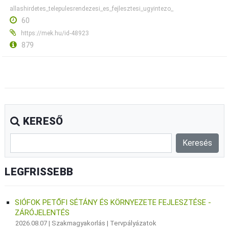
allashirdetes_telepulesrendezesi_es_fejlesztesi_ugyintezo_
60
https://mek.hu/id-48923
879
KERESŐ
LEGFRISSEBB
SIÓFOK PETŐFI SÉTÁNY ÉS KÖRNYEZETE FEJLESZTÉSE -
ZÁRÓJELENTÉS
2026.08.07 |
Szakmagyakorlás
|
Tervpályázatok