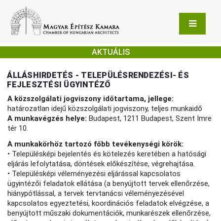
AKTUÁLIS
ÁLLÁSHIRDETÉS - TELEPÜLÉSRENDEZÉSI- ÉS
FEJLESZTÉSI ÜGYINTÉZŐ
A közszolgálati jogviszony időtartama, jellege:
határozatlan idejű közszolgálati jogviszony, teljes munkaidő
A munkavégzés helye:
Budapest, 1211 Budapest, Szent Imre
tér 10.
A munkakörhöz tartozó főbb tevékenységi körök:
• Településképi bejelentés és kötelezés keretében a hatósági
eljárás lefolytatása, döntések előkészítése, végrehajtása.
• Településképi véleményezési eljárással kapcsolatos
ügyintézői feladatok ellátása (a benyújtott tervek ellenőrzése,
hiánypótlással, a tervek tervtanácsi véleményezésével
kapcsolatos egyeztetési, koordinációs feladatok elvégzése, a
benyújtott műszaki dokumentációk, munkarészek ellenőrzése,