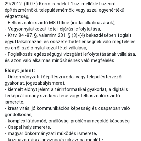
29/2012. (III.07.) Korm. rendelet 1.sz. melléklet szerint
építészmérnöki, településmérnöki vagy azzal egyenértékű
végzettség,
- Felhasználói szintű MS Office (irodai alkalmazások),
- Vagyonnyilatkozat tételi eljárás lefolytatása,
- Kttv. 84 -87. §, valamint 231. § (3)-(4) bekezdésében foglalt
együttalkalmazási és összeférhetetlenségnek való megfelelés
és erről szóló nyilatkozattétel vállalása,
- Foglalkozás egészségügyi vizsgálat lefolytatásának vállalása,
és azon való alkalmas minősítésnek való megfelelés.
Előnyt jelent:
- Önkormányzati főépítészi irodai vagy településtervezői
gyakorlat, jogszabályismeret,
- kiemelt előnyt jelent a térinformatikai gyakorlat, a digitális
térképi állomány szerkesztése vagy felhasználói szintű
ismerete.
- kreativitás, jó kommunikációs képesség és csapatban való
gondolkodás,
- komplex látásmód, önállóság, problémamegoldó képesség,
- Csepel helyismerete,
- magyar önkormányzati működés ismerete,
- közigazgatási alapvizsga/szakvizsga megléte,