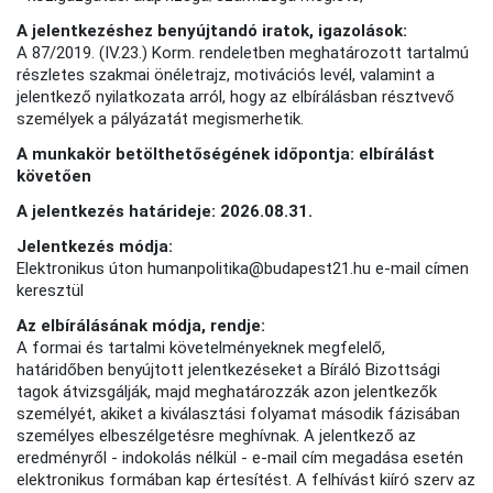
A jelentkezéshez benyújtandó iratok, igazolások:
A 87/2019. (IV.23.) Korm. rendeletben meghatározott tartalmú
részletes szakmai önéletrajz, motivációs levél, valamint a
jelentkező nyilatkozata arról, hogy az elbírálásban résztvevő
személyek a pályázatát megismerhetik.
A munkakör betölthetőségének időpontja: elbírálást
követően
A jelentkezés határideje: 2026.08.31.
Jelentkezés módja:
Elektronikus úton humanpolitika@budapest21.hu e-mail címen
keresztül
Az elbírálásának módja, rendje:
A formai és tartalmi követelményeknek megfelelő,
határidőben benyújtott jelentkezéseket a Bíráló Bizottsági
tagok átvizsgálják, majd meghatározzák azon jelentkezők
személyét, akiket a kiválasztási folyamat második fázisában
személyes elbeszélgetésre meghívnak. A jelentkező az
eredményről - indokolás nélkül - e-mail cím megadása esetén
elektronikus formában kap értesítést. A felhívást kiíró szerv az