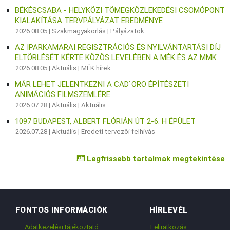
BÉKÉSCSABA - HELYKÖZI TÖMEGKÖZLEKEDÉSI CSOMÓPONT
KIALAKÍTÁSA TERVPÁLYÁZAT EREDMÉNYE
2026.08.05 |
Szakmagyakorlás
|
Pályázatok
AZ IPARKAMARAI REGISZTRÁCIÓS ÉS NYILVÁNTARTÁSI DÍJ
ELTÖRLÉSÉT KÉRTE KÖZÖS LEVELÉBEN A MÉK ÉS AZ MMK
2026.08.05 |
Aktuális
|
MÉK hírek
MÁR LEHET JELENTKEZNI A CAD`ORO ÉPÍTÉSZETI
ANIMÁCIÓS FILMSZEMLÉRE
2026.07.28 |
Aktuális
|
Aktuális
1097 BUDAPEST, ALBERT FLÓRIÁN ÚT 2-6. H ÉPÜLET
2026.07.28 |
Aktuális
|
Eredeti tervezői felhívás
Legfrissebb tartalmak megtekintése
FONTOS INFORMÁCIÓK
HÍRLEVÉL
Adatkezelési tájékoztató
Feliratkozás