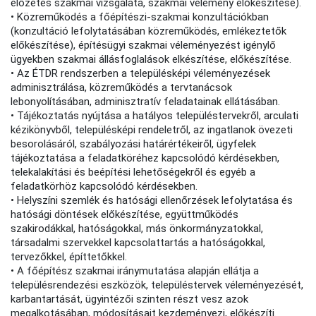
előzetes szakmai vizsgálata, szakmai vélemény előkészítése).
• Közreműködés a főépítészi-szakmai konzultációkban
(konzultáció lefolytatásában közreműködés, emlékeztetők
előkészítése), építésügyi szakmai véleményezést igénylő
ügyekben szakmai állásfoglalások elkészítése, előkészítése.
• Az ÉTDR rendszerben a településképi véleményezések
adminisztrálása, közreműködés a tervtanácsok
lebonyolításában, adminisztratív feladatainak ellátásában.
• Tájékoztatás nyújtása a hatályos településtervekről, arculati
kézikönyvből, településképi rendeletről, az ingatlanok övezeti
besorolásáról, szabályozási határértékeiről, ügyfelek
tájékoztatása a feladatköréhez kapcsolódó kérdésekben,
telekalakítási és beépítési lehetőségekről és egyéb a
feladatkörhöz kapcsolódó kérdésekben.
• Helyszíni szemlék és hatósági ellenőrzések lefolytatása és
hatósági döntések előkészítése, együttműködés
szakirodákkal, hatóságokkal, más önkormányzatokkal,
társadalmi szervekkel kapcsolattartás a hatóságokkal,
tervezőkkel, építtetőkkel.
• A főépítész szakmai iránymutatása alapján ellátja a
településrendezési eszközök, településtervek véleményezését,
karbantartását, ügyintézői szinten részt vesz azok
megalkotásában, módosításait kezdeményezi, előkészíti.