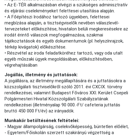
• Az E-TÉR alkalmazásban elvégzi a szükséges adminisztratív
és eljárási cselekményeket felettesei utasítása alapján.
• A Főépítészi Irodához tartozó ügyekben, felettesei
megbízása alapján, a tisztségviselők nevében válaszlevél-
tervezeteket előkészítése, hivatalon belüli megkeresésekre az
irodát érintő válaszok megfogalmazása, szakmai
tájékoztatások és egyéb dokumentumok (pl. helyszínrajzok,
térkép kivágatok) előkészítése.
• Részvétel az iroda feladatköréhez tartozó, vagy oda utalt
egyéb műszaki ügyek megoldásában, előkészítésében,
végrehajtásában
Jogállás, illetmény és juttatások:
A jogállásra, az illetmény megállapítására és a juttatásokra a
közszolgálati tisztviselőkről szóló 2011. évi CXCIX. törvény
rendelkezései, valamint Budapest Főváros XXI. Kerület Csepeli
Polgármesteri Hivatal Közszolgálati Szabályzatának
rendelkezései (illetményalap 90 000.-Ft/ cafeteria juttatás
bruttó 450 000 Ft/év) az irányadók.
Munkakör betöltésének feltételei:
- Magyar állampolgárság, cselekvőképesség, büntetlen előélet,
- Egyetem/Főiskolán szerzett szakirányú végzettség a