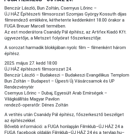
Benczúr László, Bun Zoltán, Csernyus Lőrinc –
ÚJ HÁZ Építészeti filmsorozat Szomjas György Kossuth díjas
filmrendező emlékére, kéthetente keddenként 18.00 órakor a
FUGA Breuer Marcell termében.
Az est moderátora Csanády Pál építész, az Artifex Kiadó Kft.
ügyvezetője, a Metszet folyóirat főszerkesztője.
A sorozat harmadik blokkjában nyolc film – filmenként három
építész.
2025. május 27. kedd 18:00
ÚJ HÁZ építészeti filmsorozat 24.
Benczúr László – Budakeszi – Budakeszi Evangélikus Templom
Bun Zoltán – Budapest – Újpesti Új Vásárcsarnok és UP
Rendezvénytér
Csernyus Lőrinc – Dubaj, Egyesült Arab Emírségek –
Világkiállítás Magyar Pavilon
rendező-operatőr: Dénes Zoltán
A vetítés után Csanády Pál építész, főszerkesztő beszélget
az építészekkel.
Bővebb információ: a FUGA honlapján Filmklub–ÚJ HÁZ 24 a
FUGA facebook oldalán Filmklub–ÚJ HÁZ 24 és a tervlap.hu–