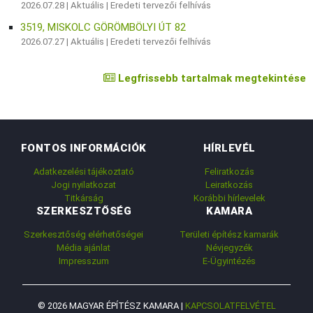
2026.07.28 |
Aktuális
|
Eredeti tervezői felhívás
3519, MISKOLC GÖRÖMBÖLYI ÚT 82
2026.07.27 |
Aktuális
|
Eredeti tervezői felhívás
Legfrissebb tartalmak megtekintése
FONTOS INFORMÁCIÓK
HÍRLEVÉL
Adatkezelési tájékoztató
Feliratkozás
Jogi nyilatkozat
Leiratkozás
Titkárság
Korábbi hírlevelek
SZERKESZTŐSÉG
KAMARA
Szerkesztőség elérhetőségei
Területi építész kamarák
Média ajánlat
Névjegyzék
Impresszum
E-Ügyintézés
© 2026 MAGYAR ÉPÍTÉSZ KAMARA |
KAPCSOLATFELVÉTEL