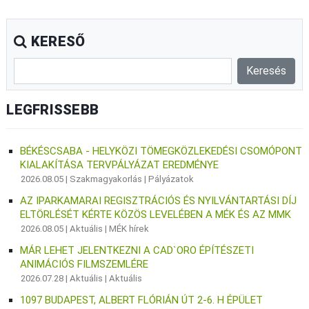
KERESŐ
LEGFRISSEBB
BÉKÉSCSABA - HELYKÖZI TÖMEGKÖZLEKEDÉSI CSOMÓPONT
KIALAKÍTÁSA TERVPÁLYÁZAT EREDMÉNYE
2026.08.05 |
Szakmagyakorlás
|
Pályázatok
AZ IPARKAMARAI REGISZTRÁCIÓS ÉS NYILVÁNTARTÁSI DÍJ
ELTÖRLÉSÉT KÉRTE KÖZÖS LEVELÉBEN A MÉK ÉS AZ MMK
2026.08.05 |
Aktuális
|
MÉK hírek
MÁR LEHET JELENTKEZNI A CAD`ORO ÉPÍTÉSZETI
ANIMÁCIÓS FILMSZEMLÉRE
2026.07.28 |
Aktuális
|
Aktuális
1097 BUDAPEST, ALBERT FLÓRIÁN ÚT 2-6. H ÉPÜLET