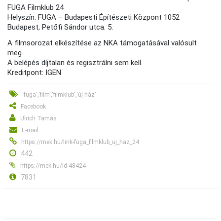
FUGA Filmklub 24
Helyszín: FUGA – Budapesti Építészeti Központ 1052
Budapest, Petőfi Sándor utca. 5.
A filmsorozat elkészítése az NKA támogatásával valósult
meg.
A belépés díjtalan és regisztrálni sem kell.
Kreditpont: IGEN
'fuga','film','filmklub','új ház'
Facebook
Ulrich Tamás
E-mail
https://mek.hu/link-fuga_filmklub_uj_haz_24
442
https://mek.hu/id-48424
7831