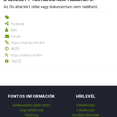
Az Ön által kért oldal vagy dokumentum nem található.
Facebook
MÉK
E-mail
https://mek.hu/link-404
4629
https://mek.hu/id-404
16072
FONTOS INFORMÁCIÓK
HÍRLEVÉL
Adatkezelési tájékoztató
Feliratkozás
Jogi nyilatkozat
Leiratkozás
Titkárság
Korábbi hírlevelek