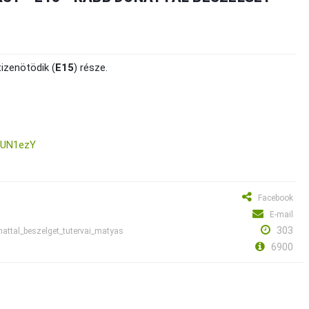
izenötödik (
E15
) része.
pUN1ezY
Facebook
E-mail
303
nattal_beszelget_tutervai_matyas
6900