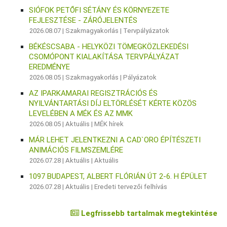
SIÓFOK PETŐFI SÉTÁNY ÉS KÖRNYEZETE
FEJLESZTÉSE - ZÁRÓJELENTÉS
2026.08.07 |
Szakmagyakorlás
|
Tervpályázatok
BÉKÉSCSABA - HELYKÖZI TÖMEGKÖZLEKEDÉSI
CSOMÓPONT KIALAKÍTÁSA TERVPÁLYÁZAT
EREDMÉNYE
2026.08.05 |
Szakmagyakorlás
|
Pályázatok
AZ IPARKAMARAI REGISZTRÁCIÓS ÉS
NYILVÁNTARTÁSI DÍJ ELTÖRLÉSÉT KÉRTE KÖZÖS
LEVELÉBEN A MÉK ÉS AZ MMK
2026.08.05 |
Aktuális
|
MÉK hírek
MÁR LEHET JELENTKEZNI A CAD`ORO ÉPÍTÉSZETI
ANIMÁCIÓS FILMSZEMLÉRE
2026.07.28 |
Aktuális
|
Aktuális
1097 BUDAPEST, ALBERT FLÓRIÁN ÚT 2-6. H ÉPÜLET
2026.07.28 |
Aktuális
|
Eredeti tervezői felhívás
Legfrissebb tartalmak megtekintése