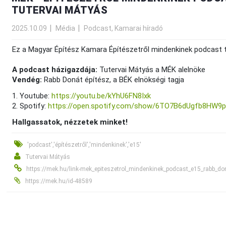
TUTERVAI MÁTYÁS
2025.10.09
Média
Podcast, Kamarai híradó
Ez a Magyar Építész Kamara Építészetről mindenkinek podcast t
A podcast házigazdája:
Tutervai Mátyás a MÉK alelnöke
Vendég:
Rabb Donát építész, a BÉK elnökségi tagja
1. Youtube:
https://youtu.be/kYhU6FN8Ixk
2. Spotify:
https://open.spotify.com/show/6TO7B6dUgfb8HW9
Hallgassatok, nézzetek minket!
'podcast','építészetről','mindenkinek','e15'
Tutervai Mátyás
https://mek.hu/link-mek_epiteszetrol_mindenkinek_podcast_e15_rabb_do
https://mek.hu/id-48589