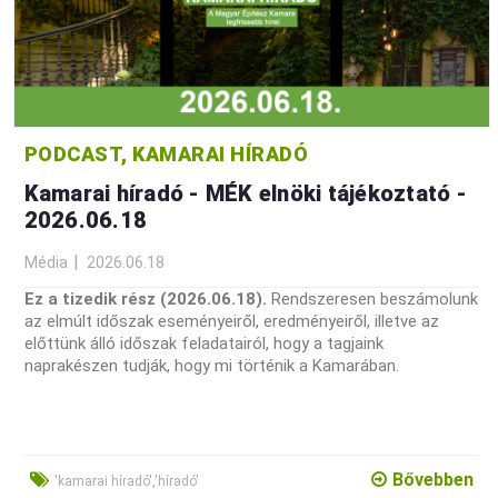
PODCAST, KAMARAI HÍRADÓ
Kamarai híradó - MÉK elnöki tájékoztató -
2026.06.18
Média
2026.06.18
Ez a tizedik rész (2026.06.18).
Rendszeresen beszámolunk
az elmúlt időszak eseményeiről, eredményeiről, illetve az
előttünk álló időszak feladatairól, hogy a tagjaink
naprakészen tudják, hogy mi történik a Kamarában.
Bővebben
'kamarai híradó','híradó'