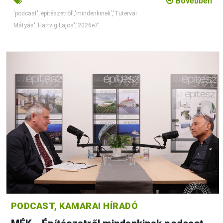
Bővebben
'podcast','építészetről','mindenkinek','Tutervai
Mátyás','Hartvig Lajos','2026e7'
PODCAST, KAMARAI HÍRADÓ