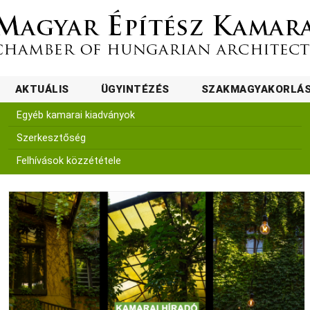
AKTUÁLIS
ÜGYINTÉZÉS
SZAKMAGYAKORLÁ
Egyéb kamarai kiadványok
Szerkesztőség
Felhívások közzététele