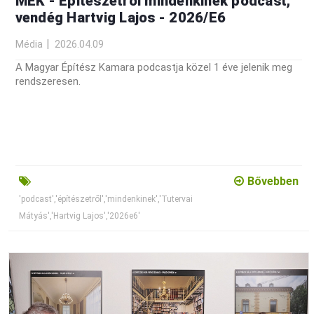
MÉK - Építészetről mindenkinek podcast,
vendég Hartvig Lajos - 2026/E6
Média
2026.04.09
A Magyar Építész Kamara podcastja közel 1 éve jelenik meg
rendszeresen.
Bővebben
'podcast','építészetről','mindenkinek','Tutervai
Mátyás','Hartvig Lajos','2026e6'