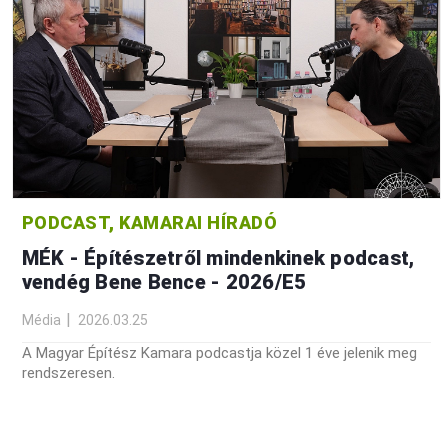
PODCAST, KAMARAI HÍRADÓ
MÉK - Építészetről mindenkinek podcast,
vendég Bene Bence - 2026/E5
Média
2026.03.25
A Magyar Építész Kamara podcastja közel 1 éve jelenik meg
rendszeresen.