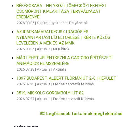
BÉKÉSCSABA - HELYKÖZI TÖMEGKÖZLEKEDÉSI
CSOMÓPONT KIALAKÍTÁSA TERVPÁLYÁZAT
EREDMÉNYE
2026.08.05 |
Szakmagyakorlás
|
Pályázatok
AZ IPARKAMARAI REGISZTRÁCIÓS ÉS
NYILVÁNTARTÁSI DÍJ ELTÖRLÉSÉT KÉRTE KÖZÖS
LEVELÉBEN A MÉK ÉS AZ MMK
2026.08.05 |
Aktuális
|
MÉK hírek
MÁR LEHET JELENTKEZNI A CAD`ORO ÉPÍTÉSZETI
ANIMÁCIÓS FILMSZEMLÉRE
2026.07.28 |
Aktuális
|
Aktuális
1097 BUDAPEST, ALBERT FLÓRIÁN ÚT 2-6. H ÉPÜLET
2026.07.28 |
Aktuális
|
Eredeti tervezői felhívás
3519, MISKOLC GÖRÖMBÖLYI ÚT 82
2026.07.27 |
Aktuális
|
Eredeti tervezői felhívás
Legfrissebb tartalmak megtekintése