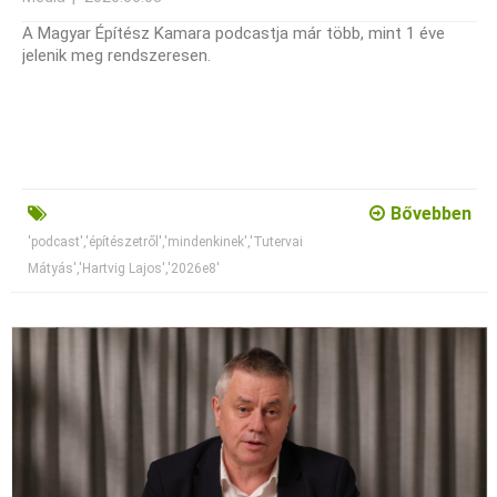
A Magyar Építész Kamara podcastja már több, mint 1 éve
jelenik meg rendszeresen.
Bővebben
'podcast','építészetről','mindenkinek','Tutervai
Mátyás','Hartvig Lajos','2026e8'