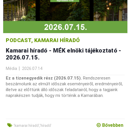
PODCAST, KAMARAI HÍRADÓ
Kamarai híradó - MÉK elnöki tájékoztató -
2026.07.15.
Média
2026.07.14
Ez a tizenegyedik rész (2026.07.15).
Rendszeresen
beszámolunk az elmúlt időszak eseményeiről, eredményeiről,
illetve az előttünk álló időszak feladatairól, hogy a tagjaink
naprakészen tudják, hogy mi történik a Kamarában.
Bővebben
'kamarai híradó','híradó'