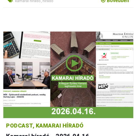
Bővebben
'kamarai híradó','híradó'
PODCAST, KAMARAI HÍRADÓ