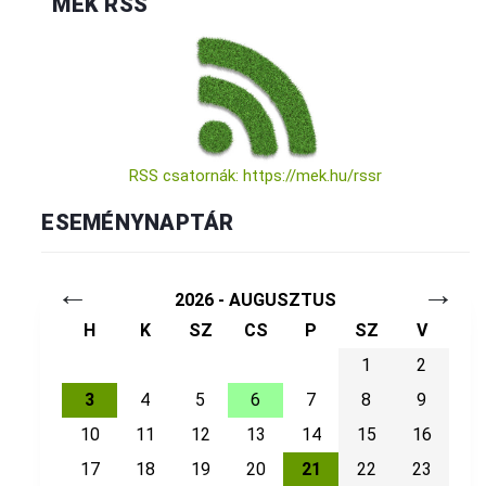
MÉK RSS
RSS csatornák: https://mek.hu/rssr
ESEMÉNYNAPTÁR
←
→
2026 - AUGUSZTUS
H
K
SZ
CS
P
SZ
V
1
2
3
4
5
6
7
8
9
10
11
12
13
14
15
16
17
18
19
20
21
22
23