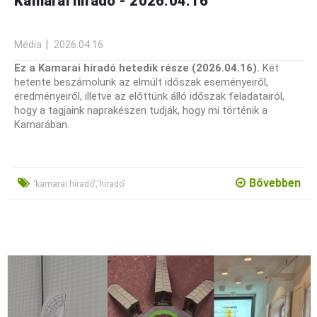
Kamarai híradó - 2026.04.16
Média
2026.04.16
Ez a Kamarai híradó hetedik része (2026.04.16).
Két
hetente beszámolunk az elmúlt időszak eseményeiről,
eredményeiről, illetve az előttünk álló időszak feladatairól,
hogy a tagjaink naprakészen tudják, hogy mi történik a
Kamarában.
Bővebben
'kamarai híradó','híradó'