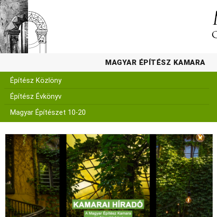
MAGYAR ÉPÍTÉSZ KAMARA
Építész Közlöny
Építész Évkönyv
Magyar Építészet 10-20