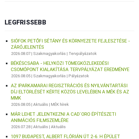
LEGFRISSEBB
SIÓFOK PETŐFI SÉTÁNY ÉS KÖRNYEZETE FEJLESZTÉSE -
ZÁRÓJELENTÉS
2026.08.07 |
Szakmagyakorlás
|
Tervpályázatok
BÉKÉSCSABA - HELYKÖZI TÖMEGKÖZLEKEDÉSI
CSOMÓPONT KIALAKÍTÁSA TERVPÁLYÁZAT EREDMÉNYE
2026.08.05 |
Szakmagyakorlás
|
Pályázatok
AZ IPARKAMARAI REGISZTRÁCIÓS ÉS NYILVÁNTARTÁSI
DÍJ ELTÖRLÉSÉT KÉRTE KÖZÖS LEVELÉBEN A MÉK ÉS AZ
MMK
2026.08.05 |
Aktuális
|
MÉK hírek
MÁR LEHET JELENTKEZNI A CAD`ORO ÉPÍTÉSZETI
ANIMÁCIÓS FILMSZEMLÉRE
2026.07.28 |
Aktuális
|
Aktuális
1097 BUDAPEST, ALBERT FLÓRIÁN ÚT 2-6. H ÉPÜLET