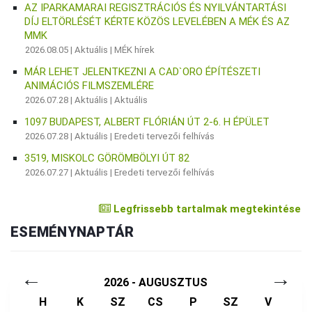
AZ IPARKAMARAI REGISZTRÁCIÓS ÉS NYILVÁNTARTÁSI
DÍJ ELTÖRLÉSÉT KÉRTE KÖZÖS LEVELÉBEN A MÉK ÉS AZ
MMK
2026.08.05 |
Aktuális
|
MÉK hírek
MÁR LEHET JELENTKEZNI A CAD`ORO ÉPÍTÉSZETI
ANIMÁCIÓS FILMSZEMLÉRE
2026.07.28 |
Aktuális
|
Aktuális
1097 BUDAPEST, ALBERT FLÓRIÁN ÚT 2-6. H ÉPÜLET
2026.07.28 |
Aktuális
|
Eredeti tervezői felhívás
3519, MISKOLC GÖRÖMBÖLYI ÚT 82
2026.07.27 |
Aktuális
|
Eredeti tervezői felhívás
Legfrissebb tartalmak megtekintése
ESEMÉNYNAPTÁR
←
→
2026 - AUGUSZTUS
H
K
SZ
CS
P
SZ
V