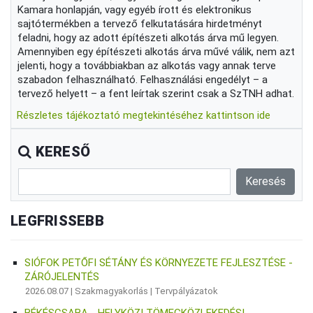
Kamara honlapján, vagy egyéb írott és elektronikus
sajtótermékben a tervező felkutatására hirdetményt
feladni, hogy az adott építészeti alkotás árva mű legyen.
Amennyiben egy építészeti alkotás árva művé válik, nem azt
jelenti, hogy a továbbiakban az alkotás vagy annak terve
szabadon felhasználható. Felhasználási engedélyt – a
tervező helyett – a fent leírtak szerint csak a SzTNH adhat.
Részletes tájékoztató megtekintéséhez kattintson ide
KERESŐ
LEGFRISSEBB
SIÓFOK PETŐFI SÉTÁNY ÉS KÖRNYEZETE FEJLESZTÉSE -
ZÁRÓJELENTÉS
2026.08.07 |
Szakmagyakorlás
|
Tervpályázatok
BÉKÉSCSABA - HELYKÖZI TÖMEGKÖZLEKEDÉSI