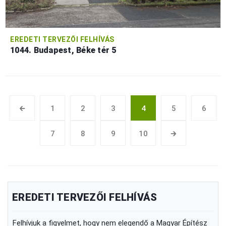
EREDETI TERVEZŐI FELHÍVÁS
1044. Budapest, Béke tér 5
🡰
1
2
3
4
5
6
7
8
9
10
🡲
EREDETI TERVEZŐI FELHÍVÁS
Felhívjuk a figyelmet, hogy nem elegendő a Magyar Építész