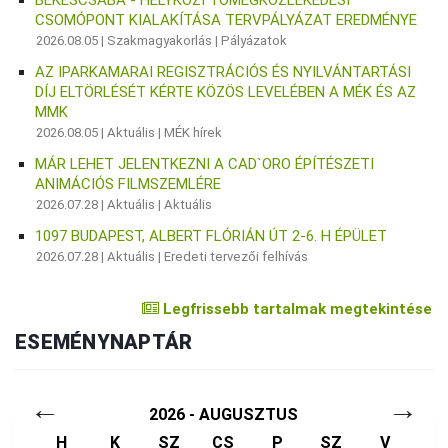
CSOMÓPONT KIALAKÍTÁSA TERVPÁLYÁZAT EREDMÉNYE
2026.08.05 |
Szakmagyakorlás
|
Pályázatok
AZ IPARKAMARAI REGISZTRÁCIÓS ÉS NYILVÁNTARTÁSI
DÍJ ELTÖRLÉSÉT KÉRTE KÖZÖS LEVELÉBEN A MÉK ÉS AZ
MMK
2026.08.05 |
Aktuális
|
MÉK hírek
MÁR LEHET JELENTKEZNI A CAD`ORO ÉPÍTÉSZETI
ANIMÁCIÓS FILMSZEMLÉRE
2026.07.28 |
Aktuális
|
Aktuális
1097 BUDAPEST, ALBERT FLÓRIÁN ÚT 2-6. H ÉPÜLET
2026.07.28 |
Aktuális
|
Eredeti tervezői felhívás
Legfrissebb tartalmak megtekintése
ESEMÉNYNAPTÁR
←
→
2026 - AUGUSZTUS
H
K
SZ
CS
P
SZ
V