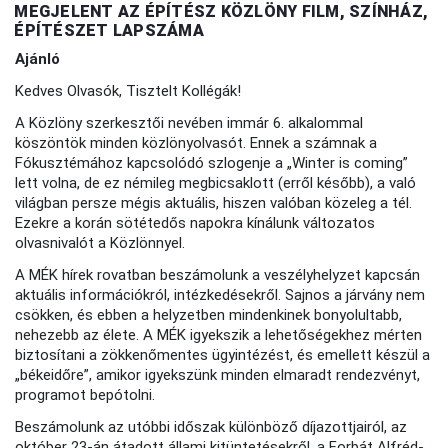
MEGJELENT AZ ÉPÍTÉSZ KÖZLÖNY FILM, SZÍNHÁZ,
ÉPÍTÉSZET LAPSZÁMA
Ajánló
Kedves Olvasók, Tisztelt Kollégák!
A Közlöny szerkesztői nevében immár 6. alkalommal
köszöntök minden közlönyolvasót. Ennek a számnak a
Fókusztémához kapcsolódó szlogenje a „Winter is coming”
lett volna, de ez némileg megbicsaklott (erről később), a való
világban persze mégis aktuális, hiszen valóban közeleg a tél.
Ezekre a korán sötétedős napokra kínálunk változatos
olvasnivalót a Közlönnyel.
A MÉK hírek rovatban beszámolunk a veszélyhelyzet kapcsán
aktuális információkról, intézkedésekről. Sajnos a járvány nem
csökken, és ebben a helyzetben mindenkinek bonyolultabb,
nehezebb az élete. A MÉK igyekszik a lehetőségekhez mérten
biztosítani a zökkenőmentes ügyintézést, és emellett készül a
„békeidőre”, amikor igyekszünk minden elmaradt rendezvényt,
programot bepótolni.
Beszámolunk az utóbbi időszak különböző díjazottjairól, az
október 23-án átadott állami kitüntetésekről, a Forbát Alfréd-