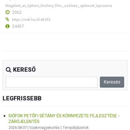
Megjelent_az_Epitesz_Kozlony_Film__szinhaz__epiteszet_lapszama
2062
https://mek.hu/id-46353
24457
KERESŐ
LEGFRISSEBB
SIÓFOK PETŐFI SÉTÁNY ÉS KÖRNYEZETE FEJLESZTÉSE -
ZÁRÓJELENTÉS
2026.08.07 |
Szakmagyakorlás
|
Tervpályázatok