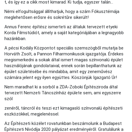
t, és így ez a cikk most kimarad. Ki tudja, egyszer talán...
Némi elfogultsággal állíthatjuk, hogy a szám Fókusztémája
meglehetősen erősre és sokrétűre sikerült!
Annus Ferenc építész ismerteti az általuk tervezett etyeki
Korda Filmstúdiót, amely a saját kategóriájában a legnagyobb
hazánkban.
A pécsi Kodály Központot speciális szemszögből mutatja be
Horváth Zsolt, a Pannon Filharmonikusok igazgatója. Érdekes
megismerkedni a sokak által ismert magas színvonalú épület
használójának gondolataival, ennek során bepillanthatunk az
épület születésébe és mindabba, amit egy zeneművész
számára jelent egy ilyen együttes. Köszönjük Igazgató Úr!
Nem maradhat ki a sorból a ZDA-Zoboki Építésziroda által
tervezett Nemzeti Táncszínház épülete sem, ami egyszerre
szól
zenéről, táncról és teszi ezt kimagasló színvonalú építészeti
eszközökkel, megjelenéssel.
Az Építészeti közélet rovatunkban beszámolunk a Budapest
Építészeti Nívódíja 2020 pályázat eredményéről. Gratulálunk a