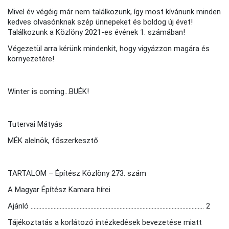
Mivel év végéig már nem találkozunk, így most kívánunk minden
kedves olvasónknak szép ünnepeket és boldog új évet!
Találkozunk a Közlöny 2021-es évének 1. számában!
Végezetül arra kérünk mindenkit, hogy vigyázzon magára és
környezetére!
Winter is coming...BUÉK!
Tutervai Mátyás
MÉK alelnök, főszerkesztő
TARTALOM – Építész Közlöny 273. szám
A Magyar Építész Kamara hírei
Ajánló ................................................................................................................. 2
Tájékoztatás a korlátozó intézkedések bevezetése miatt