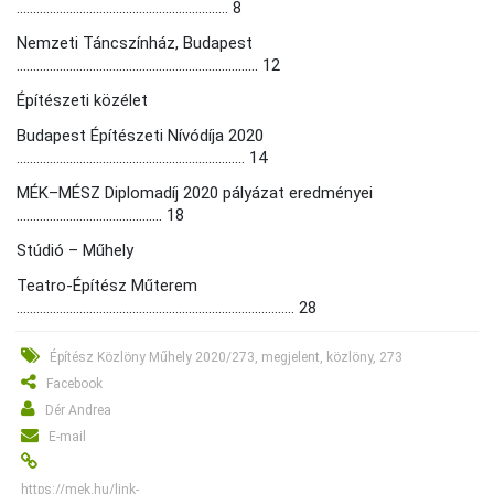
................................................................ 8
Nemzeti Táncszínház, Budapest
......................................................................... 12
Építészeti közélet
Budapest Építészeti Nívódíja 2020
..................................................................... 14
MÉK–MÉSZ Diplomadíj 2020 pályázat eredményei
............................................ 18
Stúdió – Műhely
Teatro-Építész Műterem
.................................................................................... 28
Építész Közlöny Műhely 2020/273, megjelent, közlöny, 273
Facebook
Dér Andrea
E-mail
https://mek.hu/link-