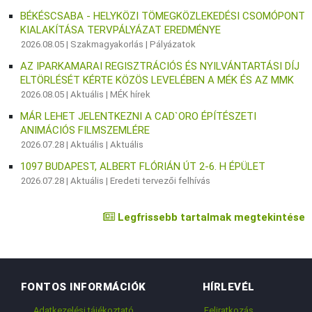
BÉKÉSCSABA - HELYKÖZI TÖMEGKÖZLEKEDÉSI CSOMÓPONT
KIALAKÍTÁSA TERVPÁLYÁZAT EREDMÉNYE
2026.08.05 |
Szakmagyakorlás
|
Pályázatok
AZ IPARKAMARAI REGISZTRÁCIÓS ÉS NYILVÁNTARTÁSI DÍJ
ELTÖRLÉSÉT KÉRTE KÖZÖS LEVELÉBEN A MÉK ÉS AZ MMK
2026.08.05 |
Aktuális
|
MÉK hírek
MÁR LEHET JELENTKEZNI A CAD`ORO ÉPÍTÉSZETI
ANIMÁCIÓS FILMSZEMLÉRE
2026.07.28 |
Aktuális
|
Aktuális
1097 BUDAPEST, ALBERT FLÓRIÁN ÚT 2-6. H ÉPÜLET
2026.07.28 |
Aktuális
|
Eredeti tervezői felhívás
Legfrissebb tartalmak megtekintése
FONTOS INFORMÁCIÓK
HÍRLEVÉL
Adatkezelési tájékoztató
Feliratkozás