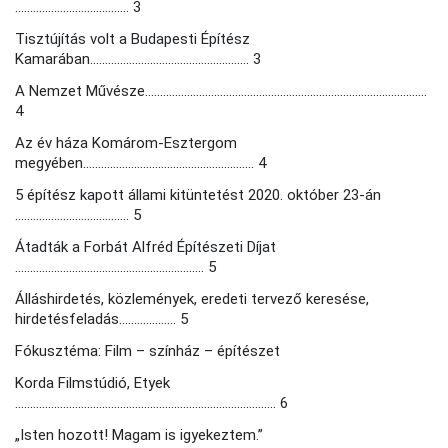
...................................... 3
Tisztújítás volt a Budapesti Építész
Kamarában..................................................... 3
A Nemzet Művésze..............................................................................................
4
Az év háza Komárom-Esztergom
megyében......................................................... 4
5 építész kapott állami kitüntetést 2020. október 23-án
...................................... 5
Átadták a Forbát Alfréd Építészeti Díjat
............................................................... 5
Álláshirdetés, közlemények, eredeti tervező keresése,
hirdetésfeladás................... 5
Fókusztéma: Film – színház – építészet
Korda Filmstúdió, Etyek
....................................................................................... 6
„Isten hozott! Magam is igyekeztem.”