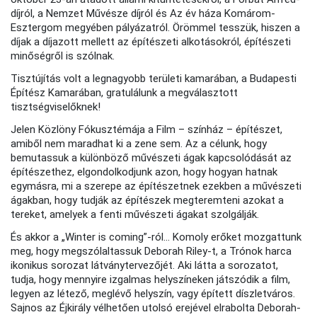
díjról, a Nemzet Művésze díjról és Az év háza Komárom-
Esztergom megyében pályázatról. Örömmel tesszük, hiszen a
díjak a díjazott mellett az építészeti alkotásokról, építészeti
minőségről is szólnak.
Tisztújítás volt a legnagyobb területi kamarában, a Budapesti
Építész Kamarában, gratulálunk a megválasztott
tisztségviselőknek!
Jelen Közlöny Fókusztémája a Film – színház – építészet,
amiből nem maradhat ki a zene sem. Az a célunk, hogy
bemutassuk a különböző művészeti ágak kapcsolódását az
építészethez, elgondolkodjunk azon, hogy hogyan hatnak
egymásra, mi a szerepe az építészetnek ezekben a művészeti
ágakban, hogy tudják az építészek megteremteni azokat a
tereket, amelyek a fenti művészeti ágakat szolgálják.
És akkor a „Winter is coming”-ról... Komoly erőket mozgattunk
meg, hogy megszólaltassuk Deborah Riley-t, a Trónok harca
ikonikus sorozat látványtervezőjét. Aki látta a sorozatot,
tudja, hogy mennyire izgalmas helyszíneken játszódik a film,
legyen az létező, meglévő helyszín, vagy épített díszletváros.
Sajnos az Éjkirály vélhetően utolsó erejével elrabolta Deborah-