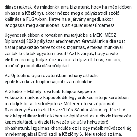
díjazottaknak, és mindenkit arra biztatunk, hogy ha még időben
olvassa a Közlönyt, akkor nézze meg a pályázatról szóló
kiállítást a FUGA-ban, illetve ha a járvány engedi, akkor
látogassa meg akár élőben is az épületeket! Érdemes!
Ugyancsak ebben a rovatban mutatjuk be a MÉK–MÉSZ
Diplomadíj 2020 pályázat eredményét. Gratulálunk a díjazott
fiatal pályakezdő tervezőknek, izgalmas, értékes munkával
zárták le életük egyetemi éveit! Azt kívánjuk, hogy a való
életben is meg tudják őrizni a most díjazott friss, kortárs,
minőségi gondolkodásmódjukat.
Az Új technológia rovatunkban néhány aktuális
épületszerkezeti újdonságról számolunk be.
A Stúdió – Műhely rovatunk tulajdonképpen a
Fókusztémánkhoz kapcsolódik. Egy érdekes interjú keretében
mutatjuk be a TeatroÉpítész Műterem tervezőpárosát,
Szendrényi Éva díszlettervezőt és Sándor János építészt. A
sok képpel illusztrált cikkben az építészet és a díszlettervezés
kapcsolatáról, a díszlettervezés aktuális helyzetéről
olvashatunk. Izgalmas kirándulás ez is egy másik művészeti ág
mindennapjaiba! Erről szól a Közlöny 6., idei utolsó száma.