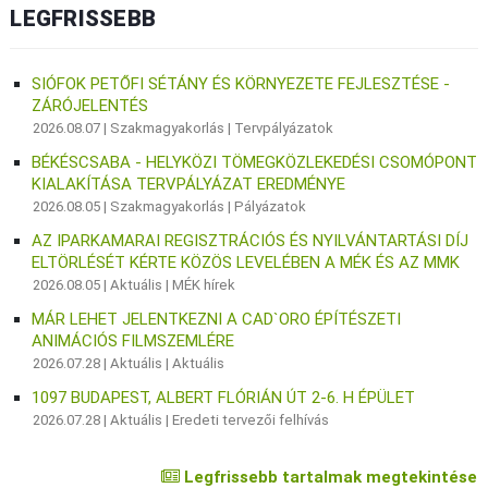
LEGFRISSEBB
SIÓFOK PETŐFI SÉTÁNY ÉS KÖRNYEZETE FEJLESZTÉSE -
ZÁRÓJELENTÉS
2026.08.07 |
Szakmagyakorlás
|
Tervpályázatok
BÉKÉSCSABA - HELYKÖZI TÖMEGKÖZLEKEDÉSI CSOMÓPONT
KIALAKÍTÁSA TERVPÁLYÁZAT EREDMÉNYE
2026.08.05 |
Szakmagyakorlás
|
Pályázatok
AZ IPARKAMARAI REGISZTRÁCIÓS ÉS NYILVÁNTARTÁSI DÍJ
ELTÖRLÉSÉT KÉRTE KÖZÖS LEVELÉBEN A MÉK ÉS AZ MMK
2026.08.05 |
Aktuális
|
MÉK hírek
MÁR LEHET JELENTKEZNI A CAD`ORO ÉPÍTÉSZETI
ANIMÁCIÓS FILMSZEMLÉRE
2026.07.28 |
Aktuális
|
Aktuális
1097 BUDAPEST, ALBERT FLÓRIÁN ÚT 2-6. H ÉPÜLET
2026.07.28 |
Aktuális
|
Eredeti tervezői felhívás
Legfrissebb tartalmak megtekintése