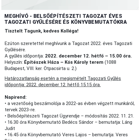
MEGHÍVÓ - BELSŐÉPÍTÉSZETI TAGOZAT ÉVES
TAGOZATI GYŰLÉSÉRE ÉS KÖNYVBEMUTATÓKRA
Tisztelt Tagunk, kedves Kolléga!
Ezúton szeretettel meghívunk a Tagozat 2022. éves Tagozati
Gyűlésére.
A gyűlés időpontja:
2022. december 12. hétfő – 15.00 óra.
Helyszín:
Építészek Háza – Kós Károly terem
(1088
Budapest, VIII. ker. Ötpacsirta u. 2.)
Határozatlanság esetén a megismételt Tagozati Gyűlés
időpontja: 2022. december 12. hétfő 15.15 óra.
Napirend:
• a vezetőség beszámolója a 2022-as évben végzett munkáról,
tervek 2023-re.
• Belsőépítészeti Tagozat Ügyrendje – módosítás 2022. 11. 21.
• 16.30 óra Könyvbemutató Bedécs Sándor – bemutatja: Láng
Judit
• 16.45 óra Könyvbemutató Veres Lajos – bemutatja: Veres