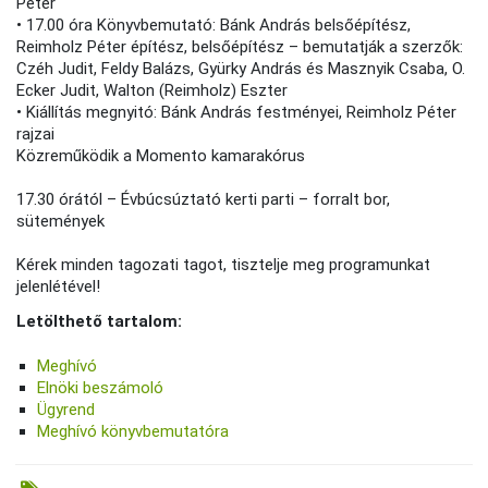
Péter
• 17.00 óra Könyvbemutató: Bánk András belsőépítész,
Reimholz Péter építész, belsőépítész – bemutatják a szerzők:
Czéh Judit, Feldy Balázs, Gyürky András és Masznyik Csaba, O.
Ecker Judit, Walton (Reimholz) Eszter
• Kiállítás megnyitó: Bánk András festményei, Reimholz Péter
rajzai
Közreműködik a Momento kamarakórus
17.30 órától – Évbúcsúztató kerti parti – forralt bor,
sütemények
Kérek minden tagozati tagot, tisztelje meg programunkat
jelenlétével!
Letölthető tartalom:
Meghívó
Elnöki beszámoló
Ügyrend
Meghívó könyvbemutatóra