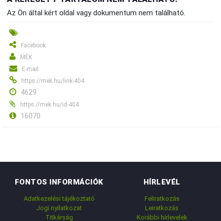
Az Ön által kért oldal vagy dokumentum nem található.
Facebook
MÉK
E-mail
https://mek.hu/link-404
4629
https://mek.hu/id-404
16070
FONTOS INFORMÁCIÓK
HÍRLEVÉL
Adatkezelési tájékoztató
Feliratkozás
Jogi nyilatkozat
Leiratkozás
Titkárság
Korábbi hírlevelek