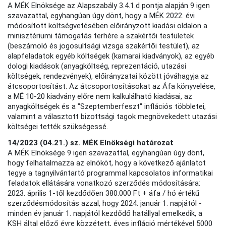
A MÉK Elnöksége az Alapszabály 3.4.1.d pontja alapján 9 igen
szavazattal, egyhangúan úgy dönt, hogy a MÉK 2022. évi
módosított költségvetésében előirányzott kiadási oldalon a
minisztériumi támogatás terhére a szakértői testületek
(beszámoló és jogosultsági vizsga szakértői testület), az
alapfeladatok egyéb költségek (kamarai kiadványok), az egyéb
dologi kiadások (anyagköltség, reprezentáció, utazási
költségek, rendezvények), előirányzatai között jóváhagyja az
átcsoportosítást. Az átcsoportosításokat az Áfa könyvelése,
a MÉ 10-20 kiadvány előre nem kalkulálható kiadásai, az
anyagköltségek és a "Szeptemberfeszt" inflációs többletei,
valamint a választott bizottsági tagok megnövekedett utazási
költségei tették szükségessé.
14/2023 (04.21.)
sz. MÉK Elnökségi határozat
A MÉK Elnöksége 9 igen szavazattal, egyhangúan úgy dönt,
hogy felhatalmazza az elnököt, hogy a következő ajánlatot
tegye a tagnyilvántartó programmal kapcsolatos informatikai
feladatok ellátására vonatkozó szerződés módosítására:
2023. április 1-től kezdődően 380.000 Ft + áfa / hó értékű
szerződésmódosítás azzal, hogy 2024. január 1. napjától -
minden év január 1. napjától kezdődő hatállyal emelkedik, a
KSH által előző évre közzétett, éves infláció mértékével 5000