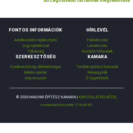
Legfrissebb tartalmak megtekintése
FONTOS INFORMÁCIÓK
HÍRLEVÉL
Adatkezelési tájékoztató
Feliratkozás
Jogi nyilatkozat
Leiratkozás
Titkárság
Korábbi hírlevelek
SZERKESZTŐSÉG
KAMARA
Szerkesztőség elérhetőségei
Területi építész kamarák
Média ajánlat
Névjegyzék
Impresszum
E-Ügyintézés
© 2026 MAGYAR ÉPÍTÉSZ KAMARA |
KAPCSOLATFELVÉTEL
A weboldalt készítette: IT Kraft Kft.