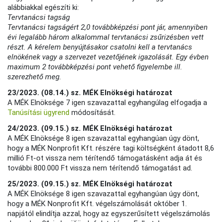
alábbiakkal egészíti ki:
Tervtanácsi tagság
Tervtanácsi tagságért 2,0 továbbképzési pont jár, amennyiben
évi legalább három alkalommal tervtanácsi zsűrizésben vett
részt. A kérelem benyújtásakor csatolni kell a tervtanács
elnökének vagy a szervezet vezetőjének igazolását. Egy évben
maximum 2 továbbképzési pont vehető figyelembe ill.
szerezhető meg.
23/2023. (08.14.) sz. MÉK Elnökségi határozat
A MÉK Elnöksége 7 igen szavazattal egyhangúlag elfogadja a
Tanúsítási ügyrend
módosítását.
24/2023. (09.15.) sz. MÉK Elnökségi határozat
A MÉK Elnöksége 8 igen szavazattal egyhangúan úgy dönt,
hogy a MÉK Nonprofit Kft. részére tagi költségként átadott 8,6
millió Ft-ot vissza nem térítendő támogatásként adja át és
további 800.000 Ft vissza nem térítendő támogatást ad.
25/2023. (09.15.) sz. MÉK Elnökségi határozat
A MÉK Elnöksége 8 igen szavazattal egyhangúan úgy dönt,
hogy a MÉK Nonprofit Kft. végelszámolását október 1.
napjától elindítja azzal, hogy az egyszerűsített végelszámolás