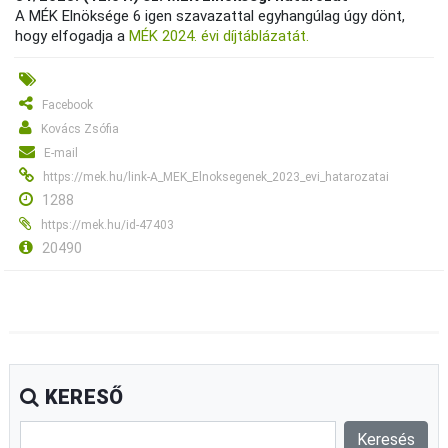
A MÉK Elnöksége 6 igen szavazattal egyhangúlag úgy dönt,
hogy elfogadja a
MÉK 2024. évi díjtáblázatát.
Facebook
Kovács Zsófia
E-mail
https://mek.hu/link-A_MEK_Elnoksegenek_2023_evi_hatarozatai
1288
https://mek.hu/id-47403
20490
KERESŐ