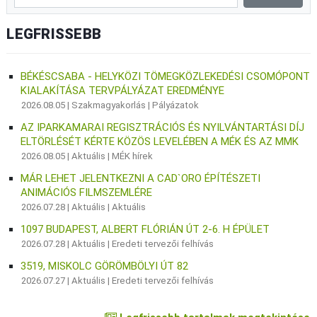
LEGFRISSEBB
BÉKÉSCSABA - HELYKÖZI TÖMEGKÖZLEKEDÉSI CSOMÓPONT
KIALAKÍTÁSA TERVPÁLYÁZAT EREDMÉNYE
2026.08.05 |
Szakmagyakorlás
|
Pályázatok
AZ IPARKAMARAI REGISZTRÁCIÓS ÉS NYILVÁNTARTÁSI DÍJ
ELTÖRLÉSÉT KÉRTE KÖZÖS LEVELÉBEN A MÉK ÉS AZ MMK
2026.08.05 |
Aktuális
|
MÉK hírek
MÁR LEHET JELENTKEZNI A CAD`ORO ÉPÍTÉSZETI
ANIMÁCIÓS FILMSZEMLÉRE
2026.07.28 |
Aktuális
|
Aktuális
1097 BUDAPEST, ALBERT FLÓRIÁN ÚT 2-6. H ÉPÜLET
2026.07.28 |
Aktuális
|
Eredeti tervezői felhívás
3519, MISKOLC GÖRÖMBÖLYI ÚT 82
2026.07.27 |
Aktuális
|
Eredeti tervezői felhívás