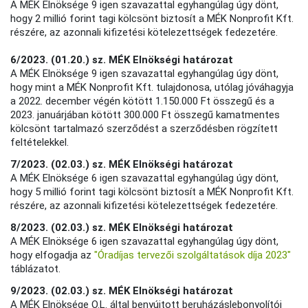
A MÉK Elnöksége 9 igen szavazattal egyhangúlag úgy dönt,
hogy 2 millió forint tagi kölcsönt biztosít a MÉK Nonprofit Kft.
részére, az azonnali kifizetési kötelezettségek fedezetére.
6/2023. (01.20.) sz. MÉK Elnökségi határozat
A MÉK Elnöksége 9 igen szavazattal egyhangúlag úgy dönt,
hogy mint a MÉK Nonprofit Kft. tulajdonosa, utólag jóváhagyja
a 2022. december végén kötött 1.150.000 Ft összegű és a
2023. januárjában kötött 300.000 Ft összegű kamatmentes
kölcsönt tartalmazó szerződést a szerződésben rögzített
feltételekkel.
7/2023. (02.03.) sz. MÉK Elnökségi határozat
A MÉK Elnöksége 6 igen szavazattal egyhangúlag úgy dönt,
hogy 5 millió forint tagi kölcsönt biztosít a MÉK Nonprofit Kft.
részére, az azonnali kifizetési kötelezettségek fedezetére.
8/2023. (02.03.) sz. MÉK Elnökségi határozat
A MÉK Elnöksége 6 igen szavazattal egyhangúlag úgy dönt,
hogy elfogadja az
"Óradíjas tervezői szolgáltatások díja 2023"
táblázatot.
9/2023. (02.03.) sz. MÉK Elnökségi határozat
A MÉK Elnöksége O.L. által benyújtott beruházáslebonyolítói