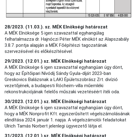
28/2023. (11.03.). sz. MÉK Elnökségi határozat
A MÉK Elnöksége 5 igen szavazattal egyhangúlag
felhatalmazza dr. Hajnóczi Péter MÉK elnököt az Alapszabály
3.8.7. pontja alapján a MÉK Főépítészi tagozatának
szervezésével és előkészítésével.
29/2023. (12.01.) sz. MÉK Elnökségi határozat
A MÉK Elnöksége 6 igen szavazattal egyhangúan úgy dönt,
hogy az Építőipari Nívódíj Sándy Gyula-díját 2023-ban
Greskovics Balázsnak a LAKI Épületszobrász Zrt. divízió
vezetőjének, a budapesti Rócheim-villa műemléki
rekonstrukciójának felelős műszaki vezetéséért ítéli oda.
30/2023. (12.01.) sz. MÉK Elnökségi határozat
A MÉK Elnöksége 6 igen szavazattal egyhangúan úgy dönt,
hogy a MÉK Nonprofit Kft. egyszerűsített végelszámolásának
elindítása 2024. január 1. napja. A végelszámolói feladatokat
Ulrich Tamás Norbert jelenlegi ügyvezető látja el.
31/2023. (12.01.) sz. MÉK Elnökségi határozat