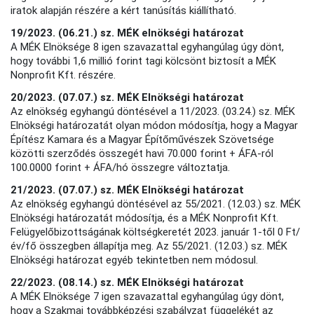
iratok alapján részére a kért tanúsítás kiállítható.
19/2023. (06.21.) sz. MÉK elnökségi határozat
A MÉK Elnöksége 8 igen szavazattal egyhangúlag úgy dönt,
hogy további 1,6 millió forint tagi kölcsönt biztosít a MÉK
Nonprofit Kft. részére.
20/2023. (07.07.) sz. MÉK Elnökségi határozat
Az elnökség egyhangú döntésével a 11/2023. (03.24.) sz. MÉK
Elnökségi határozatát olyan módon módosítja, hogy a Magyar
Építész Kamara és a Magyar Építőművészek Szövetsége
közötti szerződés összegét havi 70.000 forint + ÁFA-ról
100.0000 forint + ÁFA/hó összegre változtatja.
21/2023. (07.07.) sz. MÉK Elnökségi határozat
Az elnökség egyhangú döntésével az 55/2021. (12.03.) sz. MÉK
Elnökségi határozatát módosítja, és a MÉK Nonprofit Kft.
Felügyelőbizottságának költségkeretét 2023. január 1-től 0 Ft/
év/fő összegben állapítja meg. Az 55/2021. (12.03.) sz. MÉK
Elnökségi határozat egyéb tekintetben nem módosul.
22/2023. (08.14.) sz. MÉK Elnökségi határozat
A MÉK Elnöksége 7 igen szavazattal egyhangúlag úgy dönt,
hogy a Szakmai továbbképzési szabályzat függelékét az