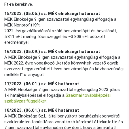
Ft-ra kerekítve.
15/2023. (05.05.) sz. MÉK elnökségi határozat
MÉK Elnöksége 9 igen szavazattal egyhangúlag elfogadja a
MÉK Nonprofit Kft.
2022. évi gazdálkodásról szóló beszámolóját és bevallását,
5.811 eFt mérleg főösszeggel és –3 808 eFt adózott
eredménnyel.
16/2023. (05.09.) sz. MÉK elnökségi határozat
A MÉK Elnöksége 9 igen szavazattal egyhangúlag elfogadja a
MÉK 2022. évre vonatkozó „kettős könyvvitelt vezető egyéb
szervezet egyszerűsített éves beszámolója és közhasznúsági
melléklet” c. anyagot.
17/2023. (06.01.) sz. MÉK határozat
A MÉK Elnöksége 7 igen szavazattal egyhangúlag 2023. július
1-i hatálybalépéssel elfogadja a
Szakmai továbbképzési
szabályzat függelékét
.
18/2023. (06.01.) sz. MÉK határozat
A MÉK Elnöksége Sz.L. által benyújtott beruházáslebonyolítói
szakterületen tanúsításra vonatkozó kérelmét áttekintette és
7 igen szavazattal egyhangúan úgy dönt, hogy a benyújtott