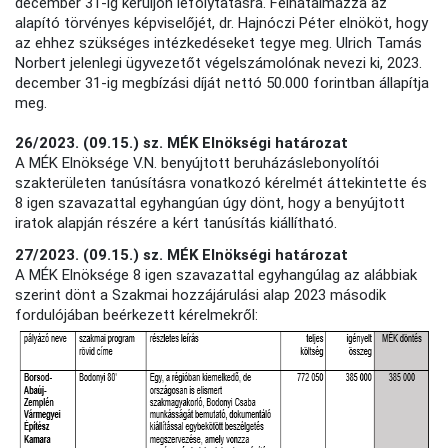
december 31-ig kerüljön lefolytatásra. Felhatalmazza az
alapító törvényes képviselőjét, dr. Hajnóczi Péter elnököt, hogy
az ehhez szükséges intézkedéseket tegye meg. Ulrich Tamás
Norbert jelenlegi ügyvezetőt végelszámolónak nevezi ki, 2023.
december 31-ig megbízási díját nettó 50.000 forintban állapítja
meg.
26/2023. (09.15.) sz. MÉK Elnökségi határozat
A MÉK Elnöksége V.N. benyújtott beruházáslebonyolítói
szakterületen tanúsításra vonatkozó kérelmét áttekintette és
8 igen szavazattal egyhangúan úgy dönt, hogy a benyújtott
iratok alapján részére a kért tanúsítás kiállítható.
27/2023. (09.15.) sz. MÉK Elnökségi határozat
A MÉK Elnöksége 8 igen szavazattal egyhangúlag az alábbiak
szerint dönt a Szakmai hozzájárulási alap 2023 második
fordulójában beérkezett kérelmekről: