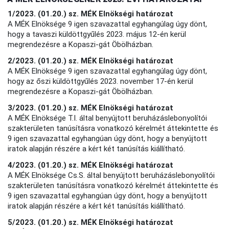
1/2023. (01.20.) sz. MÉK Elnökségi határozat
A MÉK Elnöksége 9 igen szavazattal egyhangúlag úgy dönt,
hogy a tavaszi küldöttgyűlés 2023. május 12-én kerül
megrendezésre a Kopaszi-gát Öbölházban.
2/2023. (01.20.) sz. MÉK Elnökségi határozat
A MÉK Elnöksége 9 igen szavazattal egyhangúlag úgy dönt,
hogy az őszi küldöttgyűlés 2023. november 17-én kerül
megrendezésre a Kopaszi-gát Öbölházban.
3/2023. (01.20.) sz. MÉK Elnökségi határozat
A MÉK Elnöksége T.I. által benyújtott beruházáslebonyolítói
szakterületen tanúsításra vonatkozó kérelmét áttekintette és
9 igen szavazattal egyhangúan úgy dönt, hogy a benyújtott
iratok alapján részére a kért két tanúsítás kiállítható.
4/2023. (01.20.) sz. MÉK Elnökségi határozat
A MÉK Elnöksége
Cs.S. által benyújtott beruházáslebonyolítói
szakterületen tanúsításra vonatkozó kérelmét áttekintette és
9 igen szavazattal egyhangúan úgy dönt, hogy a benyújtott
iratok alapján részére a kért két tanúsítás kiállítható.
5/2023. (01.20.) sz. MÉK Elnökségi határozat