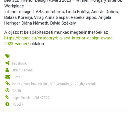
BIG SEE Interior Design Award 2023 – Winner, Hungary, Interior,
Workplace
Interior design: LAB5 architects; Linda Erdélyi, András Dobos,
Balázs Korényi, Virág Anna Gáspár, Rebeka Sipos, Angéla
Heringer, Diána Németh, Dávid Székely
A díjazott belsőépítészeti munkák megtekinthetőek az
https://bigsee.eu/category/big-see-interior-design-award-
2023-winner/
oldalon.
Facebook
Ulrich Tamás
E-mail
https://mek.hu/link-BIG_SEE_Awards_2023_dijazottak
1205
https://mek.hu/id-47502
18627