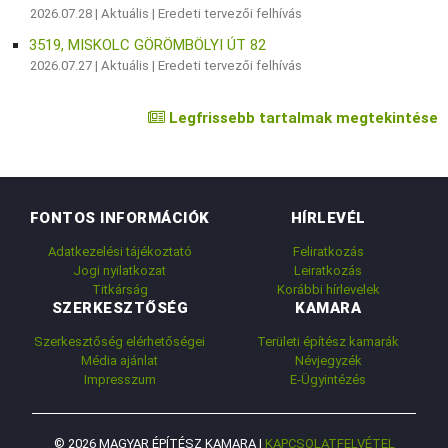
2026.07.28 |
Aktuális
|
Eredeti tervezői felhívás
3519, MISKOLC GÖRÖMBÖLYI ÚT 82
2026.07.27 |
Aktuális
|
Eredeti tervezői felhívás
Legfrissebb tartalmak megtekintése
FONTOS INFORMÁCIÓK
HÍRLEVÉL
Adatkezelési tájékoztató
Feliratkozás
Jogi nyilatkozat
Leiratkozás
Titkárság
Korábbi hírlevelek
SZERKESZTŐSÉG
KAMARA
Szerkesztőség elérhetőségei
Területi építész kamarák
Média ajánlat
Névjegyzék
Impresszum
E-Ügyintézés
© 2026 MAGYAR ÉPÍTÉSZ KAMARA |
KAPCSOLATFELVÉTEL