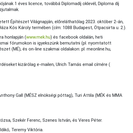
iójának 1 éves licence, továbbá Diplomadíj oklevél, Diploma díj
zjutalmak.
ett Építészet Világnapján, előreláthatólag 2023. október 2-án,
áza Kós Károly termében (cím: 1088 Budapest, Ötpacsirta u. 2.).
ra honlapján (
www.mek.hu
) és facebook oldalán, heti
kmai fórumokon is igyekszünk bemutatni (pl. nyomtatott
zet (MÉ), és on-line szakmai oldalakon: pl. meonline.hu,
rdéseket kizárólag e-mailen, Ulrich Tamás email címére (
Gall (MÉSZ elnökségi póttag), Turi Attila (MÉK és MMA
Rózsa, Szekér Ferenc, Szenes István, és Veres Péter.
Ildikó, Teremy Viktória.