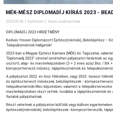
MÉK-MÉSZ DIPLOMADÍJ KIÍRÁS 2023 - BEAD
2023.09.26
Építészet
Hazai szakmai hírek
DIPLOMADÍJ 2023 HIRDETMÉNY
Kedves frissen Diplomázott Építész(mérnök), Belsőépítész – K
Településmérnök hallgatók!
2023-ban a Magyar Építész Kamara (MÉK) és Tagozatai, valam
"Diplomadíj 2023" címmel ismételten pályázatot hirdetnek az e
osztott, alap- és mesterképzésben (3 + 2 éves azaz Bsc / BA +
környezettervező művész, tájépítészmérnök és településmérnök
A pályázaton 2022. év őszi félévében, vagy 2023. tavaszi félév
és építésztervező művészek, belsőépítészek - környezettervez
településmérnöki Msc képzésben, valamint a településtervezési
mesterképzésben részt vettek, továbbá a tájépítészmérnök és
fiatalok pályázhatnak.
Részt vehetnek a pályázaton külföldi vagy külhoni egyetemeken
építészek(mérnökök), belsőépítészek- környezettervezők, tájép