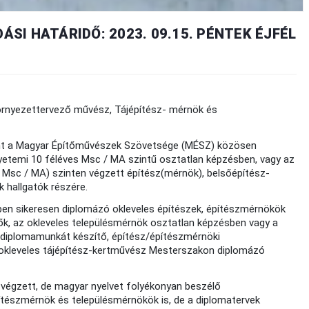
ÁSI HATÁRIDŐ: 2023. 09.15. PÉNTEK ÉJFÉL
örnyezettervező művész, Tájépítész- mérnök és
int a Magyar Építőművészek Szövetsége (MÉSZ) közösen
gyetemi 10 féléves Msc / MA szintű osztatlan képzésben, vagy az
 Msc / MA) szinten végzett építész(mérnök), belsőépítész-
 hallgatók részére.
ében sikeresen diplomázó okleveles építészek, építészmérnökök
ők, az okleveles településmérnök osztatlan képzésben vagy a
 diplomamunkát készítő, építész/építészmérnöki
 okleveles tájépítész-kertművész Mesterszakon diplomázó
 végzett, de magyar nyelvet folyékonyan beszélő
ítészmérnök és településmérnökök is, de a diplomatervek