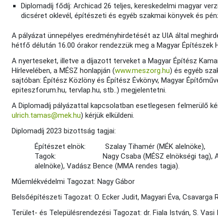
Diplomadíj fődíj: Archicad 26 teljes, kereskedelmi magyar verz
dicséret oklevél, építészeti és egyéb szakmai könyvek és pén
A pályázat ünnepélyes eredményhirdetését az UIA által meghirdet
hétfő délután 16.00 órakor rendezzük meg a Magyar Építészek H
A nyerteseket, illetve a díjazott terveket a Magyar Építész Kama
Hírlevelében, a MÉSZ honlapján (
www.meszorg.hu
) és egyéb sza
sajtóban: Építész Közlöny és Építész Évkönyv, Magyar Építőművés
epiteszforum.hu, tervlap.hu, stb..) megjelentetni.
A Diplomadíj pályázattal kapcsolatban esetlegesen felmerülő ké
ulrich.tamas@mek.hu
) kérjük elküldeni.
Diplomadíj 2023 bizottság tagjai:
Építészet elnök: Szalay Tihamér (MÉK alelnöke),
Tagok: Nagy Csaba (MÉSZ elnökségi tag), Anthony 
alelnöke), Vadász Bence (MMA rendes tagja).
Műemlékvédelmi Tagozat: Nagy Gábor
Belsőépítészeti Tagozat: O. Ecker Judit, Magyari Éva, Csavarga 
Terület- és Településrendezési Tagozat: dr. Fiala István, S. Vasi 