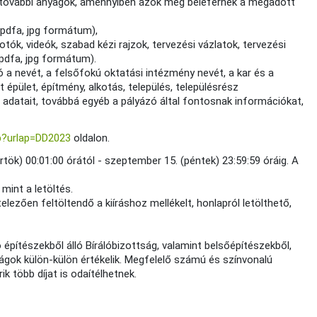
őek további anyagok, amennyiben azok még beleférnek a megadott
y pdfa, jpg formátum),
ók, videók, szabad kézi rajzok, tervezési vázlatok, tervezési
y pdfa, jpg formátum).
ó a nevét, a felsőfokú oktatási intézmény nevét, a kar és a
 épület, építmény, alkotás, település, településrész
adatait, továbbá egyéb a pályázó által fontosnak információkat,
hp?urlap=DD2023
oldalon.
k) 00:01:00 órától - szeptember 15. (péntek) 23:59:59 óráig. A
mint a letöltés.
lezően feltöltendő a kiíráshoz mellékelt, honlapról letölthető,
építészekből álló Bírálóbizottság, valamint belsőépítészekből,
tságok külön-külön értékelik. Megfelelő számú és színvonalú
k több díjat is odaítélhetnek.