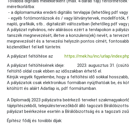
Továbbá digitális mellékletként (max. 4 darab fájl) feltölthet
méretkorlátba:
- a diplomamunka eredeti digitális tervlapjai (lehetőleg pdf vag
- egyéb fotómontázsok és / vagy látványtervek, modellfotók, fot
napló, grafikák, stb… digitalizált változatban (lehetőleg pdf vag
A pályázat nyilvános, név aláírásos ezért a tervlapokon a pályáz
tanszék megnevezését, illetve a konzulens(ek) nevét, a tervezett
megnevezését és a tervezési helyszín pontos címét, fontosabb 
közlendőket fel kell tüntetni.
A pályázat feltöltése az
https://mek.hu/inc/urlap/index.p
A pályázat feltöltésének ideje: 2023. augusztus 31. (csütörtö
feltöltő oldal csak ebben az időszakban érhető el.
Kérjük vegyék figyelembe, hogy a feltöltési idő sokkal hosszabb, 
A pályázatok csak elektronikus formában nyújthatóak be, és köte
kitöltött és aláírt Adatlap is, pdf formátumban.
A Diplomadíj 2023 pályázatra beérkező terveket szakmagyakorló 
tájépítészekből, településtervezőkből álló tagozati Bírálóbizot
pályázat beérkezése esetén a Bírálóbizottság és a tagozati zsűri
Építész fődíj és további díjak: