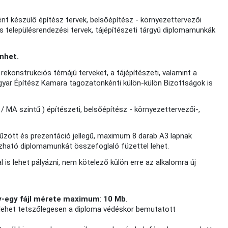
t készülő építész tervek, belsőépítész - környezettervezői
és településrendezési tervek, tájépítészeti tárgyú diplomamunkák
énhet.
ekonstrukciós témájú terveket, a tájépítészeti, valamint a
gyar Építész Kamara tagozatonkénti külön-külön Bizottságok is
/ MA szintű ) építészeti, belsőépítész - környezettervezői-,
fűzött és prezentáció jellegű, maximum 8 darab A3 lapnak
ozható diplomamunkát összefoglaló füzettel lehet.
is lehet pályázni, nem kötelező külön erre az alkalomra új
y-egy fájl mérete maximum
:
10 Mb
.
 lehet tetszőlegesen a diploma védéskor bemutatott