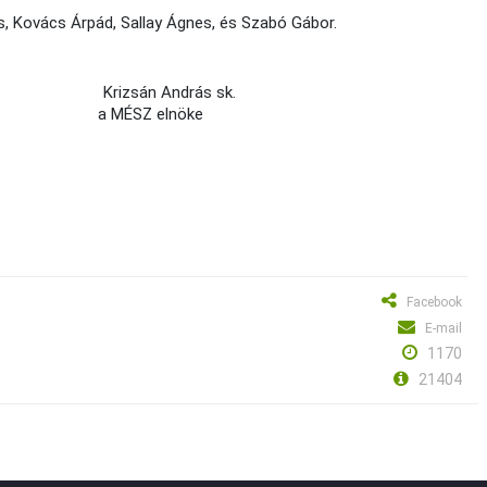
s, Kovács Árpád, Sallay Ágnes, és Szabó Gábor.
r sk. Krizsán András sk.
nöke a MÉSZ elnöke
Facebook
E-mail
1170
21404