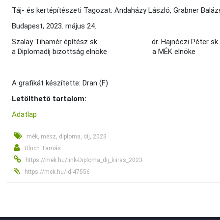
Táj- és kertépítészeti Tagozat: Andaházy László, Grabner Baláz
Budapest, 2023. május 24.
Szalay Tihamér építész sk. dr. Hajnóczi Péte
a Diplomadíj bizottság elnöke a MÉK el
A grafikát készítette: Dran (F)
Letölthető tartalom:
Adatlap
mék, mész, diploma, díj, 2023
Ulrich Tamás
https://mek.hu/link-Diploma_dij_kiiras_2023
https://mek.hu/id-47556