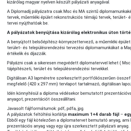
kizárólag magyar nyelven készült pályázati anyagával.
A Diplomadíj pályázatra csak Msc és MA szintű diplomamunkakén
tervek, műemléki épület rekonstrukciós témájú tervek, terület- 
tervei nyújthatóak be.
A pályázatok benyújtása kizárólag elektronikus úton tört
A benyújtott belsőépítész-környezettervező, a műemléki épület r
terület- és településrendezési tervezési diplomamunkákat a Ma
értékelik és díjazzák.
Pályázni csak a sikeresen megvédett diplomatervvel lehet ( Msc 
tájépítészeti, terület és településrendezési tervekkel.
Digitálisan A3 lapméretre szerkesztett portfóliószerűen össze
megfelelő (420 x 297 mm) tervlapot tartalmazó, digitálisan lap
Idén könnyítésül a diploma védésekor bemutatott prezentációval 
anyagot, prezentációt összeállítani.
Javasolt fájlformátumok: pdf, pdfa, jpg.
A pályázatok feltöltési korlátja
maximum 1+4 darab fájl
–
eg
Ebből egy fájl kötelezően a diplomatervet bemutató anyag, ami
prezentációs anyag vagy egy újra szerkesztett pályázati anyag.