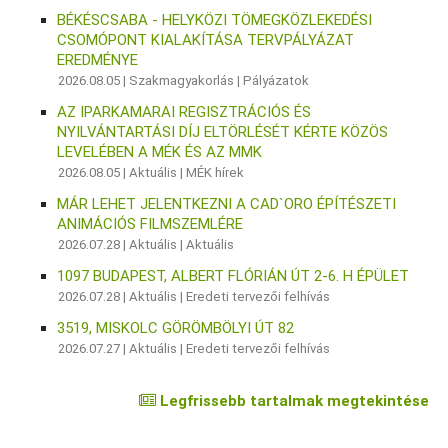
BÉKÉSCSABA - HELYKÖZI TÖMEGKÖZLEKEDÉSI
CSOMÓPONT KIALAKÍTÁSA TERVPÁLYÁZAT
EREDMÉNYE
2026.08.05 |
Szakmagyakorlás
|
Pályázatok
AZ IPARKAMARAI REGISZTRÁCIÓS ÉS
NYILVÁNTARTÁSI DÍJ ELTÖRLÉSÉT KÉRTE KÖZÖS
LEVELÉBEN A MÉK ÉS AZ MMK
2026.08.05 |
Aktuális
|
MÉK hírek
MÁR LEHET JELENTKEZNI A CAD`ORO ÉPÍTÉSZETI
ANIMÁCIÓS FILMSZEMLÉRE
2026.07.28 |
Aktuális
|
Aktuális
1097 BUDAPEST, ALBERT FLÓRIÁN ÚT 2-6. H ÉPÜLET
2026.07.28 |
Aktuális
|
Eredeti tervezői felhívás
3519, MISKOLC GÖRÖMBÖLYI ÚT 82
2026.07.27 |
Aktuális
|
Eredeti tervezői felhívás
Legfrissebb tartalmak megtekintése