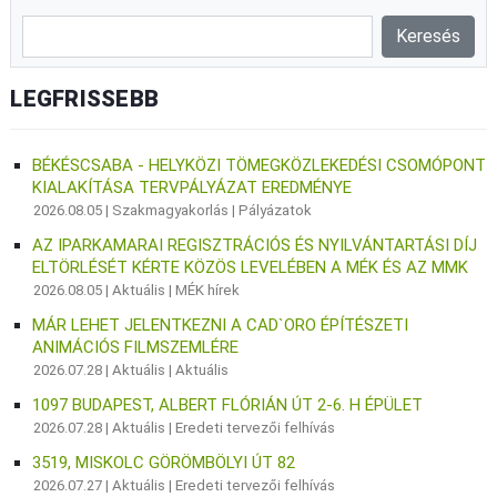
LEGFRISSEBB
BÉKÉSCSABA - HELYKÖZI TÖMEGKÖZLEKEDÉSI CSOMÓPONT
KIALAKÍTÁSA TERVPÁLYÁZAT EREDMÉNYE
2026.08.05 |
Szakmagyakorlás
|
Pályázatok
AZ IPARKAMARAI REGISZTRÁCIÓS ÉS NYILVÁNTARTÁSI DÍJ
ELTÖRLÉSÉT KÉRTE KÖZÖS LEVELÉBEN A MÉK ÉS AZ MMK
2026.08.05 |
Aktuális
|
MÉK hírek
MÁR LEHET JELENTKEZNI A CAD`ORO ÉPÍTÉSZETI
ANIMÁCIÓS FILMSZEMLÉRE
2026.07.28 |
Aktuális
|
Aktuális
1097 BUDAPEST, ALBERT FLÓRIÁN ÚT 2-6. H ÉPÜLET
2026.07.28 |
Aktuális
|
Eredeti tervezői felhívás
3519, MISKOLC GÖRÖMBÖLYI ÚT 82
2026.07.27 |
Aktuális
|
Eredeti tervezői felhívás