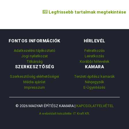
Legfrissebb tartalmak megtekintése
FONTOS INFORMÁCIÓK
HÍRLEVÉL
Adatkezelési tájékoztató
Feliratkozás
Jogi nyilatkozat
Leiratkozás
Titkárság
Korábbi hírlevelek
SZERKESZTŐSÉG
KAMARA
Szerkesztőség elérhetőségei
Területi építész kamarák
Média ajánlat
Névjegyzék
Impresszum
E-Ügyintézés
© 2026 MAGYAR ÉPÍTÉSZ KAMARA |
KAPCSOLATFELVÉTEL
A weboldalt készítette: IT Kraft Kft.