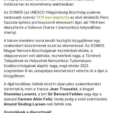
módszertan és követelmény alakításában.
Az ICOMOS (az UNESCO Világörökségi Bizottság szakmai
tanácsadó szerve)
1979-ben alapította
az első elnökéről, Piero
Gazzola építész professzorról elnevezett díjat, aki 1964-ben
elkészítette a Velencei Charta-t (nemzetközi helyreállítási
charta).
A három évenként sorra kerülő tisztújító közgyűlésen egy
szakembert köszöntenek ezzel az elismeréssel. Az ICOMOS
Magyar Nemzeti Bizottságának tiszteletbeli elnöke, a
világszervezet volt alelnöke, tiszteletbeli tagja, a Történeti
Települések és Helyszínek Nemzetközi Tudományos
Szakbizottságának alapító tagja, majd elnöke 2023.
szeptember 8-án, ünnepélyes keretek közt vehette át a díjat a
közgyűlésen.
A díjjal korábban többek között olyan jeles szakembereket
tüntettek ki, mint a francia
Jean Trouvelot
, a lengyel
Stanislas Lorentz
, a brit
Sir Bernard Feilden
vagy épp a
spanyol
Carmen Añón Feliú
, tavaly pedig a svéd származású
Amund Sinding-Larsen
-nek ítélték oda.
Gratulálunk a díjazottnak!