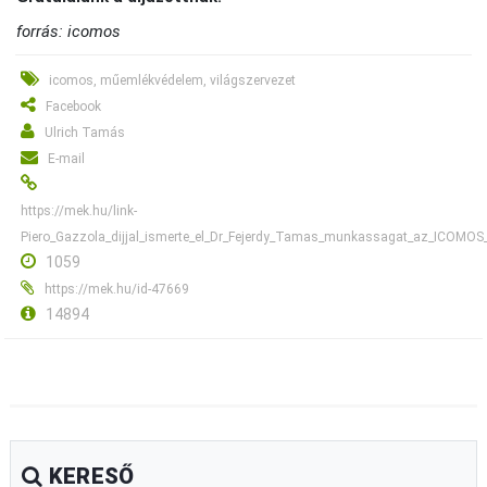
forrás: icomos
icomos, műemlékvédelem, világszervezet
Facebook
Ulrich Tamás
E-mail
https://mek.hu/link-
Piero_Gazzola_dijjal_ismerte_el_Dr_Fejerdy_Tamas_munkassagat_az_ICOMOS
1059
https://mek.hu/id-47669
14894
KERESŐ