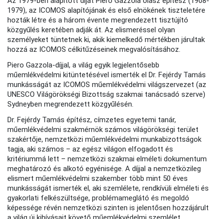
Az 1979-ben alapított díjat Piero Gazzola olasz építész (1908-
1979), az ICOMOS alapítójának és első elnökének tiszteletére
hozták létre és a három évente megrendezett tisztújító
közgyűlés keretében adják át. Az elismeréssel olyan
személyeket tüntetnek ki, akik kiemelkedő mértékben járultak
hozzá az ICOMOS célkitűzéseinek megvalósításához.
Piero Gazzola-díjjal, a világ egyik legjelentősebb
műemlékvédelmi kitüntetésével ismerték el Dr. Fejérdy Tamás
munkásságát az ICOMOS műemlékvédelmi világszervezet (az
UNESCO Világörökségi Bizottság szakmai tanácsadó szerve)
Sydneyben megrendezett közgyűlésén.
Dr. Fejérdy Tamás építész, címzetes egyetemi tanár,
műemlékvédelmi szakmérnök számos világörökségi terület
szakértője, nemzetközi műemlékvédelmi munkabizottságok
tagja, aki számos – az egész világon elfogadott és
kritériummá lett – nemzetközi szakmai elméleti dokumentum
meghatározó és alkotó egyénisége. A díjjal a nemzetközileg
elismert műemlékvédelmi szakember több mint 50 éves
munkásságát ismerték el, aki szemlélete, rendkívüli elméleti és
gyakorlati felkészültsége, problémameglátó és megoldó
képessége révén nemzetközi szinten is jelentősen hozzájárult
a világ új kihívásait követő műemlékvédelmi szemlélet,