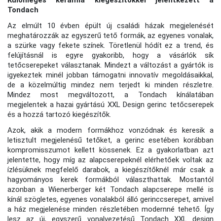
Különleges kerámia kiegészítőkkel jelentkezett a
Tondach
Az elmúlt 10 évben épült új családi házak megjelenését
meghatározzák az egyszerű tető formák, az egyenes vonalak,
a szürke vagy fekete színek. Töretlenül hódít ez a trend, és
felújításnál is egyre gyakoribb, hogy a vásárlók sík
tetőcserepeket választanak. Mindezt a változást a gyártók is
igyekeztek minél jobban támogatni innovatív megoldásaikkal,
de a közelmúltig mindez nem terjedt ki minden részletre.
Mindez most megváltozott, a Tondach kínálatában
megjelentek a hazai gyártású XXL Design gerinc tetőcserepek
és a hozzá tartozó kiegészítők.
Azok, akik a modern formákhoz vonzódnak és keresik a
letisztult megjelenésű tetőket, a gerinc esetében korábban
kompromisszumot kellett kössenek. Ez a gyakorlatban azt
jelentette, hogy míg az alapcserepeknél elérhetőek voltak az
ízlésüknek megfelelő darabok, a kiegészítőknél már csak a
hagyományos kerek formákból választhattak. Mostantól
azonban a Wienerberger két Tondach alapcserepe mellé is
kínál szögletes, egyenes vonalakból álló gerinccserepet, amivel
a ház megjelenése minden részletében modernné tehető. Így
lesz az új, egyszerű vonalvezetésű Tondach XXL design