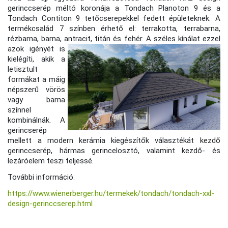
gerinccserép méltó koronája a Tondach Planoton 9 és a
Tondach Contiton 9 tetőcserepekkel fedett épületeknek. A
termékcsalád 7 színben érhető el: terrakotta, terrabarna,
rézbarna, barna, antracit, titán és fehér.
A széles kínálat ezzel
azok igényét is
kielégíti, akik a
letisztult
formákat a máig
népszerű vörös
vagy barna
színnel
kombinálnák. A
gerincserép
mellett a modern kerámia kiegészítők választékát kezdő
gerinccserép, hármas gerincelosztó, valamint kezdő- és
lezáróelem teszi teljessé.
További információ:
https://www.wienerberger.hu/termekek/tondach/tondach-xxl-
design-gerinccserep.html