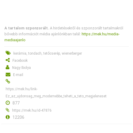
A tartalom szponzorált.
A hirdetésekről és szponzorált tartalmakról
bővebb információt média ajánlónkban talál:
https://mek.hu/media-
mediaajanlo
kerámia, tondach, tetőcserép, wienerberger
Facebook
Nagy Ibolya
E-mail
https://mek.hu/link-
Ez_az_ujdonsag_meg_modernebbe_teheti_a_teto_megjeleneset
877
https://mek.hu/id-47876
12206