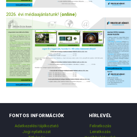
2026. évi médiaajánlatunk! (
online
)
FONTOS INFORMÁCIÓK
HÍRLEVÉL
Adatkezelési tájékoztató
Feliratkozás
Jogi nyilatkozat
Leiratkozás