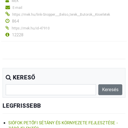
MÉK
E-mail
https://mek.hu/link-Snopper___Belso_terek__Butorok__Kiserletek
864
https://mek.hu/id-47910
12228
KERESŐ
LEGFRISSEBB
SIÓFOK PETŐFI SÉTÁNY ÉS KÖRNYEZETE FEJLESZTÉSE -