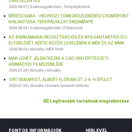
ZÁRÓJELENTÉS
2026.08.07 |
Szakmagyakorlás
|
Tervpályázatok
BÉKÉSCSABA - HELYKÖZI TÖMEGKÖZLEKEDÉSI CSOMÓPONT
KIALAKÍTÁSA TERVPÁLYÁZAT EREDMÉNYE
2026.08.05 |
Szakmagyakorlás
|
Pályázatok
AZ IPARKAMARAI REGISZTRÁCIÓS ÉS NYILVÁNTARTÁSI DÍJ
ELTÖRLÉSÉT KÉRTE KÖZÖS LEVELÉBEN A MÉK ÉS AZ MMK
2026.08.05 |
Aktuális
|
MÉK hírek
MÁR LEHET JELENTKEZNI A CAD`ORO ÉPÍTÉSZETI
ANIMÁCIÓS FILMSZEMLÉRE
2026.07.28 |
Aktuális
|
Aktuális
1097 BUDAPEST, ALBERT FLÓRIÁN ÚT 2-6. H ÉPÜLET
2026.07.28 |
Aktuális
|
Eredeti tervezői felhívás
Legfrissebb tartalmak megtekintése
FONTOS INFORMÁCIÓK
HÍRLEVÉL