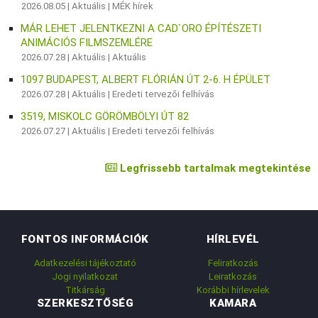
2026.08.05 |
Aktuális
|
MÉK hírek
MÁR LEHET JELENTKEZNI A CAD`ORO ÉPÍTÉSZETI
ANIMÁCIÓS FILMSZEMLÉRE
2026.07.28 |
Aktuális
|
Aktuális
1097 BUDAPEST, ALBERT FLÓRIÁN ÚT 2-6. H ÉPÜLET
2026.07.28 |
Aktuális
|
Eredeti tervezői felhívás
3519, MISKOLC GÖRÖMBÖLYI ÚT 82
2026.07.27 |
Aktuális
|
Eredeti tervezői felhívás
Legfrissebb tartalmak megtekintése
FONTOS INFORMÁCIÓK
HÍRLEVÉL
Adatkezelési tájékoztató
Feliratkozás
Jogi nyilatkozat
Leiratkozás
Titkárság
Korábbi hírlevelek
SZERKESZTŐSÉG
KAMARA