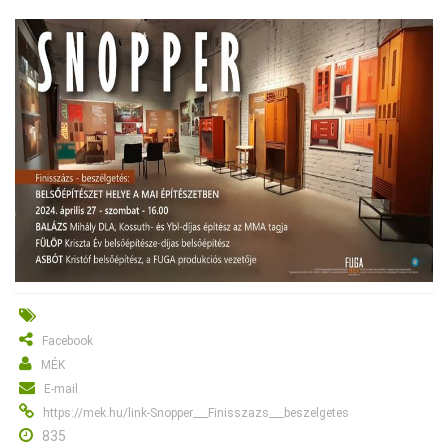
Facebook
MÉK
E-mail
https://mek.hu/link-Snopper___Finisszazs___beszelgetes
835