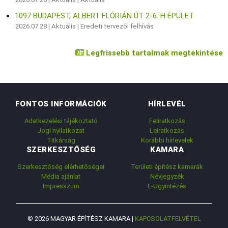
1097 BUDAPEST, ALBERT FLÓRIÁN ÚT 2-6. H ÉPÜLET
2026.07.28 |
Aktuális
|
Eredeti tervezői felhívás
Legfrissebb tartalmak megtekintése
FONTOS INFORMÁCIÓK
HÍRLEVÉL
Adatkezelési tájékoztató
Feliratkozás
Jogi nyilatkozat
Leiratkozás
Titkárság
Korábbi hírlevelek
SZERKESZTŐSÉG
KAMARA
Szerkesztőség elérhetőségei
Területi építész kamarák
Média ajánlat
Névjegyzék
Impresszum
E-Ügyintézés
© 2026 MAGYAR ÉPÍTÉSZ KAMARA |
KAPCSOLATFELVÉTEL