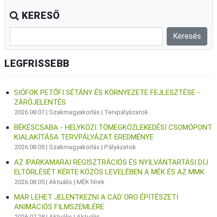
KERESŐ
LEGFRISSEBB
SIÓFOK PETŐFI SÉTÁNY ÉS KÖRNYEZETE FEJLESZTÉSE -
ZÁRÓJELENTÉS
2026.08.07 |
Szakmagyakorlás
|
Tervpályázatok
BÉKÉSCSABA - HELYKÖZI TÖMEGKÖZLEKEDÉSI CSOMÓPONT
KIALAKÍTÁSA TERVPÁLYÁZAT EREDMÉNYE
2026.08.05 |
Szakmagyakorlás
|
Pályázatok
AZ IPARKAMARAI REGISZTRÁCIÓS ÉS NYILVÁNTARTÁSI DÍJ
ELTÖRLÉSÉT KÉRTE KÖZÖS LEVELÉBEN A MÉK ÉS AZ MMK
2026.08.05 |
Aktuális
|
MÉK hírek
MÁR LEHET JELENTKEZNI A CAD`ORO ÉPÍTÉSZETI
ANIMÁCIÓS FILMSZEMLÉRE
2026.07.28 |
Aktuális
|
Aktuális