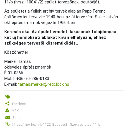
11/b (hrsz.: 10041/2) épület tervezőnek jogutódját.
Az épületet a fellelt archív tervek alapján Papp Ferenc
építőmester tervezte 1940-ben, az áttervezést Sailer István
okl. építészmérnök végezte 1950-ben.
Keresés oka: Az épület emeleti lakásának tulajdonosa
két új homlokzati ablakot kíván elhelyezni, ehhez
szükséges tervezői közreműködés..
Köszönettel:
Merkel Tamás
okleveles építészmérnök
É 01-0366
Mobil: +36-70-286-0183
E-mail:
tamas.merkel@redclock.hu
Facebook
MÉK
E-mail
https://mek.hu/link-1122_Budapest__Szekacs_utca_11_b