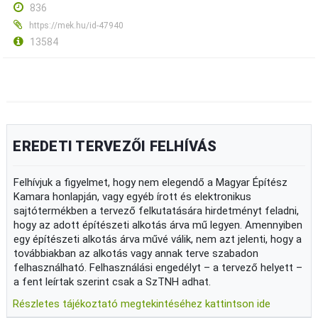
836
https://mek.hu/id-47940
13584
EREDETI TERVEZŐI FELHÍVÁS
Felhívjuk a figyelmet, hogy nem elegendő a Magyar Építész
Kamara honlapján, vagy egyéb írott és elektronikus
sajtótermékben a tervező felkutatására hirdetményt feladni,
hogy az adott építészeti alkotás árva mű legyen. Amennyiben
egy építészeti alkotás árva művé válik, nem azt jelenti, hogy a
továbbiakban az alkotás vagy annak terve szabadon
felhasználható. Felhasználási engedélyt – a tervező helyett –
a fent leírtak szerint csak a SzTNH adhat.
Részletes tájékoztató megtekintéséhez kattintson ide