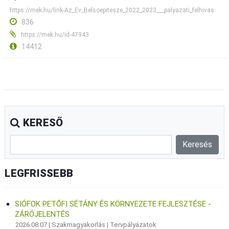
https://mek.hu/link-Az_Ev_Belsoepitesze_2022_2023___palyazati_felhivas
836
https://mek.hu/id-47943
14412
KERESŐ
LEGFRISSEBB
SIÓFOK PETŐFI SÉTÁNY ÉS KÖRNYEZETE FEJLESZTÉSE -
ZÁRÓJELENTÉS
2026.08.07 |
Szakmagyakorlás
|
Tervpályázatok