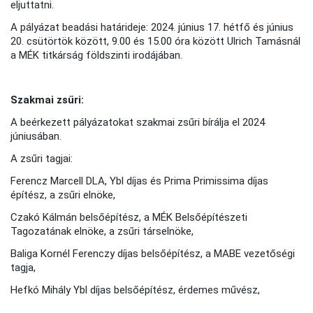
eljuttatni.
A pályázat beadási határideje: 2024. június 17. hétfő és június
20. csütörtök között, 9.00 és 15.00 óra között Ulrich Tamásnál
a MÉK titkárság földszinti irodájában.
Szakmai zsűri:
A beérkezett pályázatokat szakmai zsűri bírálja el 2024
júniusában.
A zsűri tagjai:
Ferencz Marcell DLA, Ybl díjas és Prima Primissima díjas
építész, a zsűri elnöke,
Czakó Kálmán belsőépítész, a MÉK Belsőépítészeti
Tagozatának elnöke, a zsűri társelnöke,
Baliga Kornél Ferenczy díjas belsőépítész, a MABE vezetőségi
tagja,
Hefkó Mihály Ybl díjas belsőépítész, érdemes művész,