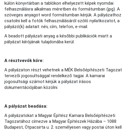
külön könyvtárban a tablókon elhelyezett képek nyomdai
felhasználásra alkalmas méretben és formátumban (jpg). A
szöveges anyagot word formátumban kérjük. A pályázathoz
csatolni kell a fotók felhasználásáról szóló nyilatkozatot, a
pályázó(k) adatait: név, cím, telefon, e-mail.
A beadott pályázati anyag a későbbi publikációk miatt a
pályázat kiírójának tulajdonába kerül.
A résztvevők köre:
A pályázaton részt vehetnek a MÉK Belsőépítészeti Tagozat
tervezői jogosultsággal rendelkező tagjai. A kamarai
jogosultsági számot kérjük a pályázat írásos
dokumentációjában közölni.
A pályázat beadása:
A pályázatokat a Magyar Építész Kamara Belsőépítészeti
Tagozatához címezve a Magyar Építészek Házába – 1088
Budapest, Ötpacsirta u. 2. személyesen vagy postai úton kell