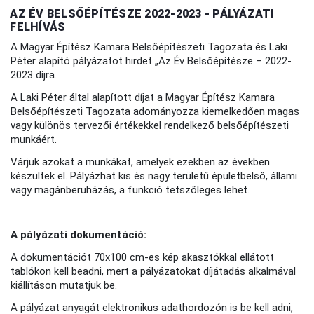
AZ ÉV BELSŐÉPÍTÉSZE 2022-2023 - PÁLYÁZATI
FELHÍVÁS
A Magyar Építész Kamara Belsőépítészeti Tagozata és Laki
Péter alapító pályázatot hirdet „Az Év Belsőépítésze – 2022-
2023 díjra.
A Laki Péter által alapított díjat a Magyar Építész Kamara
Belsőépítészeti Tagozata adományozza kiemelkedően magas
vagy különös tervezői értékekkel rendelkező belsőépítészeti
munkáért.
Várjuk azokat a munkákat, amelyek ezekben az években
készültek el. Pályázhat kis és nagy területű épületbelső, állami
vagy magánberuházás, a funkció tetszőleges lehet.
A pályázati dokumentáció:
A dokumentációt 70x100 cm-es kép akasztókkal ellátott
tablókon kell beadni, mert a pályázatokat díjátadás alkalmával
kiállításon mutatjuk be.
A pályázat anyagát elektronikus adathordozón is be kell adni,