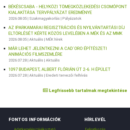
BÉKÉSCSABA - HELYKÖZI TÖMEGKÖZLEKEDÉSI CSOMÓPONT
KIALAKÍTÁSA TERVPÁLYÁZAT EREDMÉNYE
2026.08.05 |
Szakmagyakorlás
|
Pályázatok
AZ IPARKAMARAI REGISZTRÁCIÓS ÉS NYILVÁNTARTÁSI DÍJ
ELTÖRLÉSÉT KÉRTE KÖZÖS LEVELÉBEN A MÉK ÉS AZ MMK
2026.08.05 |
Aktuális
|
MÉK hírek
MÁR LEHET JELENTKEZNI A CAD`ORO ÉPÍTÉSZETI
ANIMÁCIÓS FILMSZEMLÉRE
2026.07.28 |
Aktuális
|
Aktuális
1097 BUDAPEST, ALBERT FLÓRIÁN ÚT 2-6. H ÉPÜLET
2026.07.28 |
Aktuális
|
Eredeti tervezői felhívás
Legfrissebb tartalmak megtekintése
FONTOS INFORMÁCIÓK
HÍRLEVÉL
Adatkezelési tájékoztató
Feliratkozás