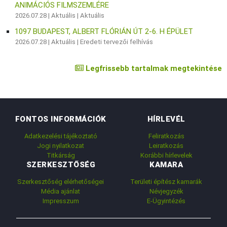
ANIMÁCIÓS FILMSZEMLÉRE
2026.07.28 |
Aktuális
|
Aktuális
1097 BUDAPEST, ALBERT FLÓRIÁN ÚT 2-6. H ÉPÜLET
2026.07.28 |
Aktuális
|
Eredeti tervezői felhívás
Legfrissebb tartalmak megtekintése
FONTOS INFORMÁCIÓK
HÍRLEVÉL
Adatkezelési tájékoztató
Feliratkozás
Jogi nyilatkozat
Leiratkozás
Titkárság
Korábbi hírlevelek
SZERKESZTŐSÉG
KAMARA
Szerkesztőség elérhetőségei
Területi építész kamarák
Média ajánlat
Névjegyzék
Impresszum
E-Ügyintézés