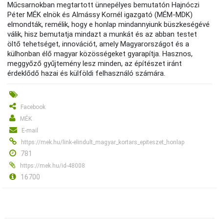
Műcsarnokban megtartott ünnepélyes bemutatón Hajnóczi
Péter MÉK elnök és Almássy Kornél igazgató (MÉM-MDK)
elmondták, remélik, hogy e honlap mindannyiunk büszkeségévé
válik, hisz bemutatja mindazt a munkát és az abban testet
öltő tehetséget, innovációt, amely Magyarországot és a
külhonban élő magyar közösségeket gyarapítja. Hasznos,
meggyőző gyűjtemény lesz minden, az építészet iránt
érdeklődő hazai és külföldi felhasználó számára.
Facebook
MÉK
E-mail
https://mek.hu/link-elindult_magyar_kortars_epiteszet_honlap
781
https://mek.hu/id-48008
16700