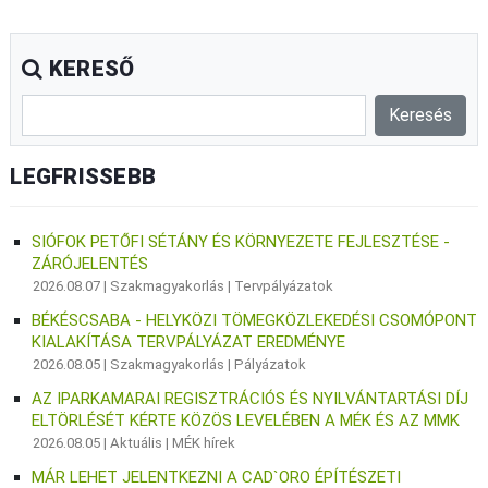
KERESŐ
LEGFRISSEBB
SIÓFOK PETŐFI SÉTÁNY ÉS KÖRNYEZETE FEJLESZTÉSE -
ZÁRÓJELENTÉS
2026.08.07 |
Szakmagyakorlás
|
Tervpályázatok
BÉKÉSCSABA - HELYKÖZI TÖMEGKÖZLEKEDÉSI CSOMÓPONT
KIALAKÍTÁSA TERVPÁLYÁZAT EREDMÉNYE
2026.08.05 |
Szakmagyakorlás
|
Pályázatok
AZ IPARKAMARAI REGISZTRÁCIÓS ÉS NYILVÁNTARTÁSI DÍJ
ELTÖRLÉSÉT KÉRTE KÖZÖS LEVELÉBEN A MÉK ÉS AZ MMK
2026.08.05 |
Aktuális
|
MÉK hírek
MÁR LEHET JELENTKEZNI A CAD`ORO ÉPÍTÉSZETI