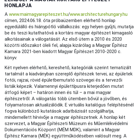
HONLAPJA
A
www.maimagyarepiteszet.hu
/
www.architecturehungary.hu
címen, 2024.06.18. óta próbaüzemben elérhető honlap
egyedülálló és hiánypótló vállalkozás: egy helyen gyűjti, mutatja
be és teszi kutathatóvá a kortárs magyar építészet kimagasló
alkotásainak a válogatását. Az első ütem a 2010 és 2020
közötti időszakot öleli fel, alapja kizárólag a Magyar Építész
Kamara 2021-ben kiadott Magyar Építészet 2010-2020 c.
könyv.
Két nyelven elérhető, kereshető, kategóriák szerint tematizált
tartalmát a kiadványban szereplő építészek tervei, az épületek
fotói, rajzai, rövid épületbemutató szövegei és a tervezői
listák képezik. Valamennyi épülettípusra kiterjedően mutat
átfogó képet – határon innen és túl – a mai magyar
építészetről. A válogatás több ütemben bővül a jövőben, és
folyamatosan aktualizálódik. E virtuális katalógus felépítésénél
fogva különböző kutatások adatbázisát szolgálhatja,
mindemellett hírvivője a magyar építészetnek. A honlap két
szervezet, a Magyar Építészeti Múzeum és Műemlékvédelmi
Dokumentációs Központ (MÉM MDK), valamint a Magyar
Építész Kamara (MÉK) együttműködésében valósult meg. A