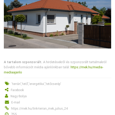
A tartalom szponzorált.
A hirdetésekről és szponzorált tartalmakról
bővebb információt média ajánlónkban talál:
https://mek.hu/media-
mediaajanlo
'terrán','tető','energetika','tetőcserép'
Facebook
Nagy Ibolya
E-mail
https://mek.hu/link-terran_mek_julius_24
755