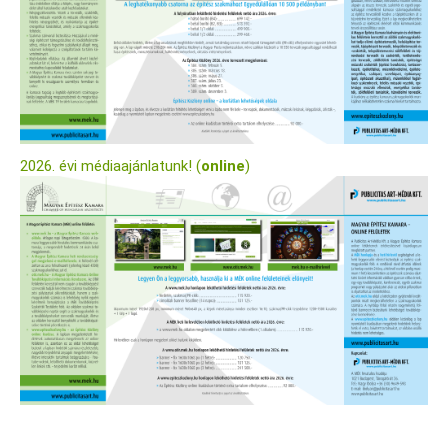
2026. évi médiaajánlatunk! (
online
)