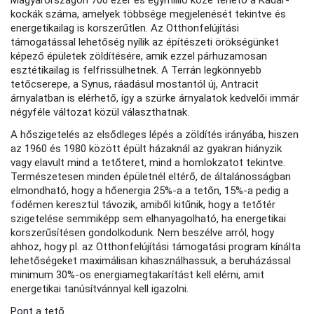
Magyarországon 700 ezer és egymillió közé tehető a Kádár-
kockák száma, amelyek többsége megjelenését tekintve és
energetikailag is korszerűtlen. Az Otthonfelújítási
támogatással lehetőség nyílik az építészeti örökségünket
képező épületek zöldítésére, amik ezzel párhuzamosan
esztétikailag is felfrissülhetnek. A Terrán legkönnyebb
tetőcserepe, a Synus, ráadásul mostantól új, Antracit
árnyalatban is elérhető, így a szürke árnyalatok kedvelői immár
négyféle változat közül választhatnak.
A hőszigetelés az elsődleges lépés a zöldítés irányába, hiszen
az 1960 és 1980 között épült házaknál az gyakran hiányzik
vagy elavult mind a tetőteret, mind a homlokzatot tekintve.
Természetesen minden épületnél eltérő, de általánosságban
elmondható, hogy a hőenergia 25%-a a tetőn, 15%-a pedig a
födémen keresztül távozik, amiből kitűnik, hogy a tetőtér
szigetelése semmiképp sem elhanyagolható, ha energetikai
korszerűsítésen gondolkodunk. Nem beszélve arról, hogy
ahhoz, hogy pl. az Otthonfelújítási támogatási program kínálta
lehetőségeket maximálisan kihasználhassuk, a beruházással
minimum 30%-os energiamegtakarítást kell elérni, amit
energetikai tanúsítvánnyal kell igazolni.
Pont a tető