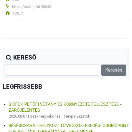
https://mek.hu/id-48038
12821
KERESŐ
LEGFRISSEBB
SIÓFOK PETŐFI SÉTÁNY ÉS KÖRNYEZETE FEJLESZTÉSE -
ZÁRÓJELENTÉS
2026.08.07 |
Szakmagyakorlás
|
Tervpályázatok
BÉKÉSCSABA - HELYKÖZI TÖMEGKÖZLEKEDÉSI CSOMÓPONT
KIALAKÍTÁSA TERVPÁLYÁZAT EREDMÉNYE