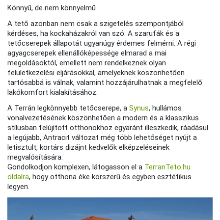
Könnyű, de nem könnyelmű
A tető azonban nem csak a szigetelés szempontjából
kérdéses, ha kockaházakról van szó. A szarufák és a
tetőcserepek állapotát ugyanúgy érdemes felmérni. A régi
agyagcserepek ellenállóképessége elmarad a mai
megoldásoktól, emellett nem rendelkeznek olyan
felületkezelési eljárásokkal, amelyeknek köszönhetően
tartósabbá is válnak, valamint hozzájárulhatnak a megfelelő
lakókomfort kialakításához.
A Terrán legkönnyebb tetőcserepe, a
Synus
, hullámos
vonalvezetésének köszönhetően a modern és a klasszikus
stílusban felújított otthonokhoz egyaránt illeszkedik, ráadásul
a legújabb, Antracit változat még több lehetőséget nyújt a
letisztult, kortárs dizájnt kedvelők elképzeléseinek
megvalósítására.
Gondolkodjon komplexen, látogasson el a
TerranTeto.hu
oldalra
, hogy otthona éke korszerű és egyben esztétikus
legyen.