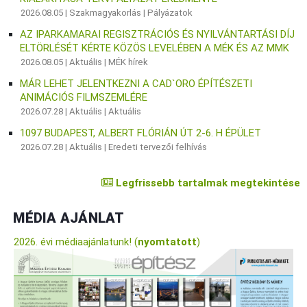
2026.08.05 |
Szakmagyakorlás
|
Pályázatok
AZ IPARKAMARAI REGISZTRÁCIÓS ÉS NYILVÁNTARTÁSI DÍJ
ELTÖRLÉSÉT KÉRTE KÖZÖS LEVELÉBEN A MÉK ÉS AZ MMK
2026.08.05 |
Aktuális
|
MÉK hírek
MÁR LEHET JELENTKEZNI A CAD`ORO ÉPÍTÉSZETI
ANIMÁCIÓS FILMSZEMLÉRE
2026.07.28 |
Aktuális
|
Aktuális
1097 BUDAPEST, ALBERT FLÓRIÁN ÚT 2-6. H ÉPÜLET
2026.07.28 |
Aktuális
|
Eredeti tervezői felhívás
Legfrissebb tartalmak megtekintése
MÉDIA AJÁNLAT
2026. évi médiaajánlatunk! (
nyomtatott
)