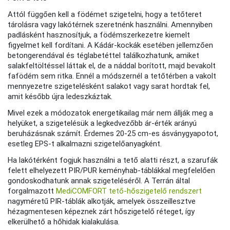
Attól függően kell a födémet szigetelni, hogy a tetőteret
tárolásra vagy lakótérnek szeretnénk használni. Amennyiben
padlásként hasznosítjuk, a födémszerkezetre kiemelt
figyelmet kell fordítani. A Kádár-kockák esetében jellemzően
betongerendával és téglabetéttel találkozhatunk, amiket
salakfeltöltéssel láttak el, de a náddal borított, majd bevakolt
fafödém sem ritka. Ennél a módszernél a tetőtérben a vakolt
mennyezetre szigetelésként salakot vagy sarat hordtak fel,
amit később újra ledeszkáztak.
Mivel ezek a módozatok energetikailag már nem állják meg a
helyüket, a szigetelésük a legkedvezőbb ár-érték arányú
beruházásnak számít. Érdemes 20-25 cm-es ásványgyapotot,
esetleg EPS-t alkalmazni szigetelőanyagként.
Ha lakótérként fogjuk használni a tető alatti részt, a szarufák
felett elhelyezett PIR/PUR keményhab-táblákkal megfelelően
gondoskodhatunk annak szigeteléséről. A Terrán által
forgalmazott
MediCOMFORT tető-hőszigetelő rendszert
nagyméretű PIR-táblák alkotják, amelyek összeillesztve
hézagmentesen képeznek zárt hőszigetelő réteget, így
elkerülhető a hőhidak kialakulása.