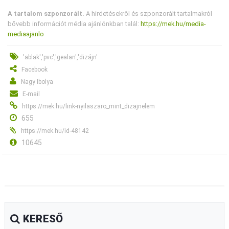
A tartalom szponzorált.
A hirdetésekről és szponzorált tartalmakról
bővebb információt média ajánlónkban talál:
https://mek.hu/media-
mediaajanlo
'ablak','pvc','gealan','dizájn'
Facebook
Nagy Ibolya
E-mail
https://mek.hu/link-nyilaszaro_mint_dizajnelem
655
https://mek.hu/id-48142
10645
KERESŐ