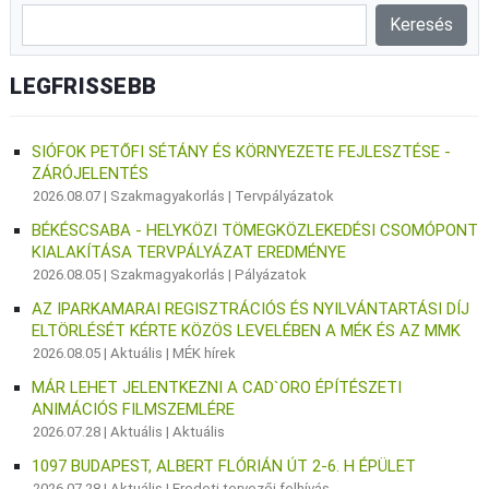
LEGFRISSEBB
SIÓFOK PETŐFI SÉTÁNY ÉS KÖRNYEZETE FEJLESZTÉSE -
ZÁRÓJELENTÉS
2026.08.07 |
Szakmagyakorlás
|
Tervpályázatok
BÉKÉSCSABA - HELYKÖZI TÖMEGKÖZLEKEDÉSI CSOMÓPONT
KIALAKÍTÁSA TERVPÁLYÁZAT EREDMÉNYE
2026.08.05 |
Szakmagyakorlás
|
Pályázatok
AZ IPARKAMARAI REGISZTRÁCIÓS ÉS NYILVÁNTARTÁSI DÍJ
ELTÖRLÉSÉT KÉRTE KÖZÖS LEVELÉBEN A MÉK ÉS AZ MMK
2026.08.05 |
Aktuális
|
MÉK hírek
MÁR LEHET JELENTKEZNI A CAD`ORO ÉPÍTÉSZETI
ANIMÁCIÓS FILMSZEMLÉRE
2026.07.28 |
Aktuális
|
Aktuális
1097 BUDAPEST, ALBERT FLÓRIÁN ÚT 2-6. H ÉPÜLET
2026.07.28 |
Aktuális
|
Eredeti tervezői felhívás