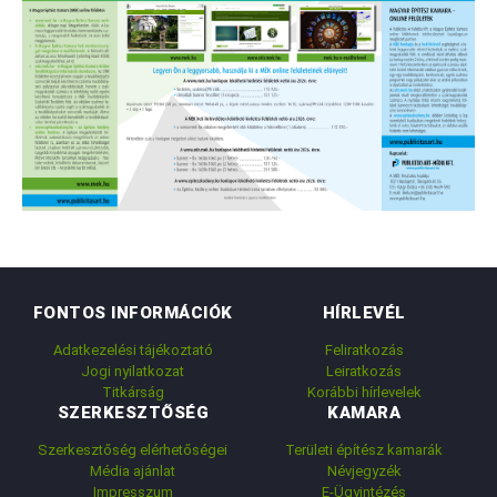
FONTOS INFORMÁCIÓK
HÍRLEVÉL
Adatkezelési tájékoztató
Feliratkozás
Jogi nyilatkozat
Leiratkozás
Titkárság
Korábbi hírlevelek
SZERKESZTŐSÉG
KAMARA
Szerkesztőség elérhetőségei
Területi építész kamarák
Média ajánlat
Névjegyzék
Impresszum
E-Ügyintézés