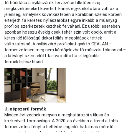
térhódítása a nyílászárók tervezését illetően is új
megközelítéseket követelt. Ennek egyik előfutára volt az a
jelenség, amelynek következtében a korábban széles körben
elterjedt fa keretes nyílászárókat egyre inkább a műanyag
profilos szerkezetek kezdték felváltani. Ez utóbbi esetében
azonban hosszú évekig csak fehér szín volt opció, amit a
kétes időtállóságú dekorfóliás megoldások tettek
változatossá. A nyílászáró profilokat gyártó GEALAN –
természetesen meg nem kérdőjelezhető műszaki fókusszal –
a látványt szem előtt tartva indította el legújabb
termékfejlesztéseit.
Új népszerű formák
Minden évtizednek megvan a meghatározói stílusa és
közkedvelt formavilága. A 2020-as években a trend a több
természetes fényt a beltérbe engedő, hatalmas méretű