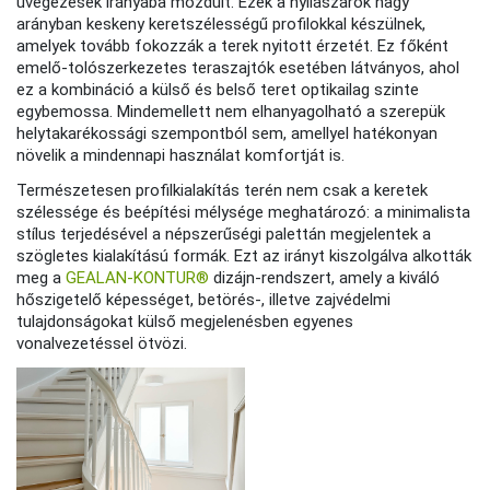
üvegezések irányába mozdult. Ezek a nyílászárók nagy
arányban keskeny keretszélességű profilokkal készülnek,
amelyek tovább fokozzák a terek nyitott érzetét. Ez főként
emelő-tolószerkezetes teraszajtók esetében látványos, ahol
ez a kombináció a külső és belső teret optikailag szinte
egybemossa. Mindemellett nem elhanyagolható a szerepük
helytakarékossági szempontból sem, amellyel hatékonyan
növelik a mindennapi használat komfortját is.
Természetesen profilkialakítás terén nem csak a keretek
szélessége és beépítési mélysége meghatározó: a minimalista
stílus terjedésével a népszerűségi palettán megjelentek a
szögletes kialakítású formák. Ezt az irányt kiszolgálva alkották
meg a
GEALAN-KONTUR®
dizájn-rendszert, amely a kiváló
hőszigetelő képességet, betörés-, illetve zajvédelmi
tulajdonságokat külső megjelenésben egyenes
vonalvezetéssel ötvözi.