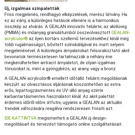
Új, izgalmas színpaletták
Friss megjelenés, rendhagyó elképzelések, merész látvány. Ha
ez az irány, a különleges hatások ellenére is a harmonikus
összkép az elvárás. A GEALAN innovatív felülete, az akrilüveg
(PMMA) és műanyag granulátumból összeolvasztott
GEALAN-
acrylcolor®
az ilyen kortárs szellemű tervezésekhez kínál még
több rugalmasságot, bővített színskálájával és matt selyem
megjelenésével. A különleges árnyalatokat felsorakoztató akril
bevonatok természetesen tartalmazzák a néhány éve
megkerülhetetlen antracit árnyalatot, de olyan izgalmas
tónusokat is, mint a gyöngybézs, az arany, vagy a bronz.
A GEALAN-acrylcolor® emellett időtálló felületi megoldásnak
készült: az olvasztásos eljárásnak köszönhetően az extra
erős, lepattogzásmentes és UV-álló anyag szinte
karbantartásmentes használatot kínál. Az akril palettát
érdemes időről időre átfutni, ugyanis a GEALAN az aktuális
trendek változására reagálva rendszeresen frissíti azt.
IDE KATTINTVA
megismerheti a GEALAN új design-
megoldásait és tervezést támogató online szolgáltatásait.