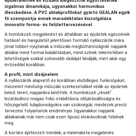
épületelemek és vizuális kiegészítők együttesének
izgalmas dinamikája, ugyanakkor harmonikus
illeszkedése. A PVC ablakprofilokat gyártó GEALAN egyik
fő szempontja ennek maradéktalan kiszolgálása
innovatív forma- és felülettervezésével.
A homlokzati megjelenést és általában az épületek egészének
hatását és hangulatát jelentősen formáló nyílászárók mára
jóval többet nyújtanak a műszaki megbízhatóságnál: napjaink
ablakai mind formai kialakításban, mind színek tekintetében a
lehetőségek sokkal színesebb skáláját kínálják, mint akár egy
évtizeddel korábban.
A profil, mint dizájnelem
A nyílászárók alapvető és korábban elsődleges funkciójukat,
miszerint minőségi műszaki szerkezetükkel védik az épületek
belső tereit, napjainkra kinőtték. A homlokzati „rések”
lezárásához magas fokú stabilitásra, időjárásállóságra és
hőszigetelő tulajdonságokra van szükségük, mindezek precíz
tervezési folyamatok eredményei. Ugyanakkor napjaink
ablakainak már nem csak ezen típusú elvárásoknak felelnek
meg.
A kortárs építészeti trendek, a minimalista megjelenés