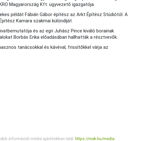
AKRO Magyarország Kft. ügyvezető igazgatója.
kes példát Fábián Gábor építész az Arkt Építész Stúdiótól. A
 Építész Kamara szakmai különdíját.
ivatbemutatója és az egri Juhász Pince kiváló borainak
alokat Borbás Erika előadásában hallhatták a résztvevők.
asznos tanácsokkal és kávéval, frissítőkkel várja az
vebb információt média ajánlónkban talál:
https://mek.hu/media-