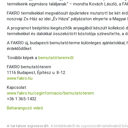
termékeink egymásra találjanak.” – mondta Kovách László, a F
FAKRO termékekkel megvalósult épületekre mutatott be két érde
noszvaji Zs-Ház az idei „Év Háza” pályázaton elnyerte a Magyar
A programot beépítési kiegészítők anyagából készült kollekció d
termékekkel és dalokkal összekötött kóstolója színesítette, a d
A FAKRO új, budapesti bemutatóterme különleges ajánlatokkal, h
érdeklődőket.
További képek a
bemutatóteremről
FAKRO bemutatóterem
1116 Budapest, Építész u. 8-12.
www.fakro.hu
Kapcsolat:
www.fakro.hu/ceginformacio/bemutatoterem
+36 1 365-1432
Beharangozó videó
A tartalom szponzorált.
A hirdetésekről és szponzorált tartalmakról bő