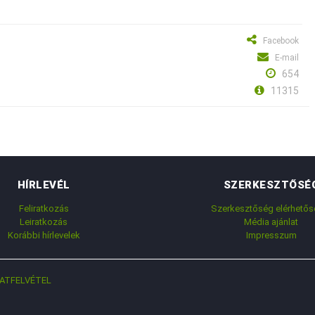
Facebook
E-mail
654
11315
HÍRLEVÉL
SZERKESZTŐSÉ
Feliratkozás
Szerkesztőség elérhetős
Leiratkozás
Média ajánlat
Korábbi hírlevelek
Impresszum
ATFELVÉTEL