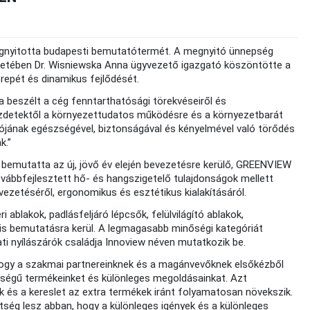
megnyitotta budapesti bemutatótermét. A megnyitó ünnepség
etében Dr. Wisniewska Anna ügyvezető igazgató köszöntötte a
epét és dinamikus fejlődését.
a beszélt a cég fenntarthatósági törekvéseiről és
kezdetektől a környezettudatos működésre és a környezetbarát
ciójának egészségével, biztonságával és kényelmével való törődés
k.”
 bemutatta az új, jövő év elején bevezetésre kerülő, GREENVIEW
ovábbfejlesztett hő- és hangszigetelő tulajdonságok mellett
zetéséről, ergonomikus és esztétikus kialakításáról.
lakok, padlásfeljáró lépcsők, felülvilágító ablakok,
is bemutatásra kerül. A legmagasabb minőségi kategóriát
ati nyílászárók családja Innoview néven mutatkozik be.
ogy a szakmai partnereinknek és a magánvevőknek elsőkézből
inőségű termékeinket és különleges megoldásainkat. Azt
k és a kereslet az extra termékek iránt folyamatosan növekszik.
ség lesz abban, hogy a különleges igények és a különleges