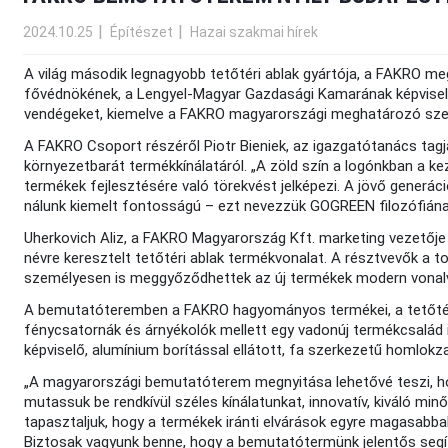
2024.10.25
Építészet
Hazai szakmai hírek
A világ második legnagyobb tetőtéri ablak gyártója, a FAKRO 
fővédnökének, a Lengyel-Magyar Gazdasági Kamarának képvisel
vendégeket, kiemelve a FAKRO magyarországi meghatározó szer
A FAKRO Csoport részéről Piotr Bieniek, az igazgatótanács tagj
környezetbarát termékkínálatáról. „A zöld szín a logónkban a 
termékek fejlesztésére való törekvést jelképezi. A jövő generá
nálunk kiemelt fontosságú – ezt nevezzük GOGREEN filozófiána
Uherkovich Aliz, a FAKRO Magyarország Kft. marketing vezetője
névre keresztelt tetőtéri ablak termékvonalat. A résztvevők a t
személyesen is meggyőződhettek az új termékek modern vonalve
A bemutatóteremben a FAKRO hagyományos termékei, a tetőtéri ab
fénycsatornák és árnyékolók mellett egy vadonúj termékcsalád 
képviselő, alumínium borítással ellátott, fa szerkezetű homlokz
„A magyarországi bemutatóterem megnyitása lehetővé teszi, h
mutassuk be rendkívül széles kínálatunkat, innovatív, kiváló m
tapasztaljuk, hogy a termékek iránti elvárások egyre magasabba
Biztosak vagyunk benne, hogy a bemutatótermünk jelentős segít