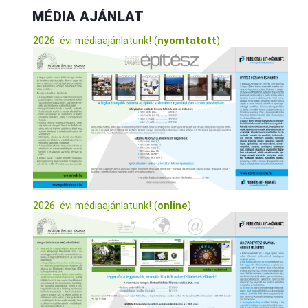
MÉDIA AJÁNLAT
2026. évi médiaajánlatunk! (
nyomtatott
)
2026. évi médiaajánlatunk! (
online
)