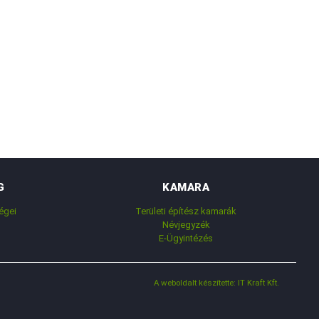
G
KAMARA
égei
Területi építész kamarák
Névjegyzék
E-Ügyintézés
A weboldalt készítette: IT Kraft Kft.