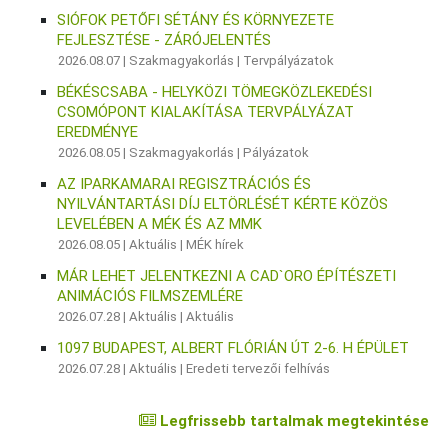
SIÓFOK PETŐFI SÉTÁNY ÉS KÖRNYEZETE
FEJLESZTÉSE - ZÁRÓJELENTÉS
2026.08.07 |
Szakmagyakorlás
|
Tervpályázatok
BÉKÉSCSABA - HELYKÖZI TÖMEGKÖZLEKEDÉSI
CSOMÓPONT KIALAKÍTÁSA TERVPÁLYÁZAT
EREDMÉNYE
2026.08.05 |
Szakmagyakorlás
|
Pályázatok
AZ IPARKAMARAI REGISZTRÁCIÓS ÉS
NYILVÁNTARTÁSI DÍJ ELTÖRLÉSÉT KÉRTE KÖZÖS
LEVELÉBEN A MÉK ÉS AZ MMK
2026.08.05 |
Aktuális
|
MÉK hírek
MÁR LEHET JELENTKEZNI A CAD`ORO ÉPÍTÉSZETI
ANIMÁCIÓS FILMSZEMLÉRE
2026.07.28 |
Aktuális
|
Aktuális
1097 BUDAPEST, ALBERT FLÓRIÁN ÚT 2-6. H ÉPÜLET
2026.07.28 |
Aktuális
|
Eredeti tervezői felhívás
Legfrissebb tartalmak megtekintése