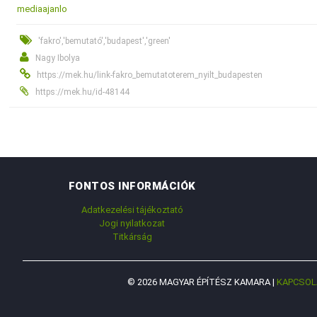
mediaajanlo
'fakro','bemutató','budapest','green'
Nagy Ibolya
https://mek.hu/link-fakro_bemutatoterem_nyilt_budapesten
https://mek.hu/id-48144
FONTOS INFORMÁCIÓK
Adatkezelési tájékoztató
Jogi nyilatkozat
Titkárság
© 2026 MAGYAR ÉPÍTÉSZ KAMARA |
KAPCSOL