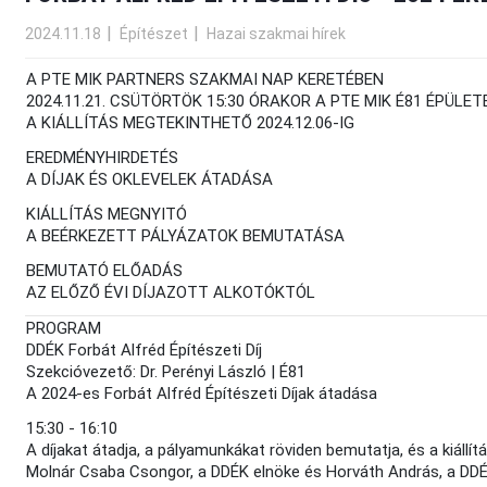
2024.11.18
Építészet
Hazai szakmai hírek
A PTE MIK PARTNERS SZAKMAI NAP KERETÉBEN
2024.11.21. CSÜTÖRTÖK 15:30 ÓRAKOR A PTE MIK É81 ÉPÜLE
A KIÁLLÍTÁS MEGTEKINTHETŐ 2024.12.06-IG
EREDMÉNYHIRDETÉS
A DÍJAK ÉS OKLEVELEK ÁTADÁSA
KIÁLLÍTÁS MEGNYITÓ
A BEÉRKEZETT PÁLYÁZATOK BEMUTATÁSA
BEMUTATÓ ELŐADÁS
AZ ELŐZŐ ÉVI DÍJAZOTT ALKOTÓKTÓL
PROGRAM
DDÉK Forbát Alfréd Építészeti Díj
Szekcióvezető: Dr. Perényi László | É81
A 2024-es Forbát Alfréd Építészeti Díjak átadása
15:30 - 16:10
A díjakat átadja, a pályamunkákat röviden bemutatja, és a kiállít
Molnár Csaba Csongor, a DDÉK elnöke és Horváth András, a DDÉ