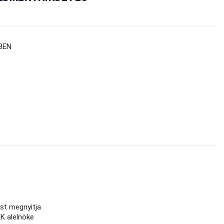
TBEN
ást megnyitja
K alelnöke