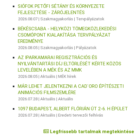
SIÓFOK PETŐFI SÉTÁNY ÉS KÖRNYEZETE
FEJLESZTÉSE - ZÁRÓJELENTÉS
2026.08.07 |
Szakmagyakorlás
|
Tervpályázatok
BÉKÉSCSABA - HELYKÖZI TÖMEGKÖZLEKEDÉSI
CSOMÓPONT KIALAKÍTÁSA TERVPÁLYÁZAT
EREDMÉNYE
2026.08.05 |
Szakmagyakorlás
|
Pályázatok
AZ IPARKAMARAI REGISZTRÁCIÓS ÉS
NYILVÁNTARTÁSI DÍJ ELTÖRLÉSÉT KÉRTE KÖZÖS
LEVELÉBEN A MÉK ÉS AZ MMK
2026.08.05 |
Aktuális
|
MÉK hírek
MÁR LEHET JELENTKEZNI A CAD`ORO ÉPÍTÉSZETI
ANIMÁCIÓS FILMSZEMLÉRE
2026.07.28 |
Aktuális
|
Aktuális
1097 BUDAPEST, ALBERT FLÓRIÁN ÚT 2-6. H ÉPÜLET
2026.07.28 |
Aktuális
|
Eredeti tervezői felhívás
Legfrissebb tartalmak megtekintése