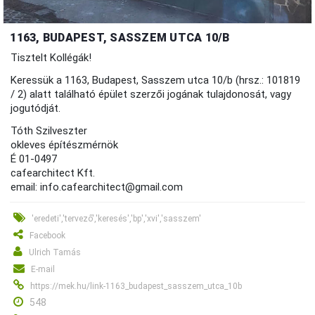
1163, BUDAPEST, SASSZEM UTCA 10/B
Tisztelt Kollégák!
Keressük a 1163, Budapest, Sasszem utca 10/b (hrsz.: 101819
/ 2) alatt található épület szerzői jogának tulajdonosát, vagy
jogutódját.
Tóth Szilveszter
okleves építészmérnök
É 01-0497
cafearchitect Kft.
email: info.cafearchitect@gmail.com
'eredeti','tervező','keresés','bp','xvi','sasszem'
Facebook
Ulrich Tamás
E-mail
https://mek.hu/link-1163_budapest_sasszem_utca_10b
548