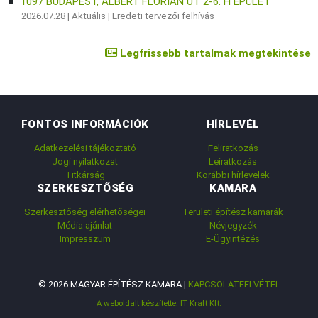
1097 BUDAPEST, ALBERT FLÓRIÁN ÚT 2-6. H ÉPÜLET
2026.07.28 |
Aktuális
|
Eredeti tervezői felhívás
Legfrissebb tartalmak megtekintése
FONTOS INFORMÁCIÓK
HÍRLEVÉL
Adatkezelési tájékoztató
Feliratkozás
Jogi nyilatkozat
Leiratkozás
Titkárság
Korábbi hírlevelek
SZERKESZTŐSÉG
KAMARA
Szerkesztőség elérhetőségei
Területi építész kamarák
Média ajánlat
Névjegyzék
Impresszum
E-Ügyintézés
© 2026 MAGYAR ÉPÍTÉSZ KAMARA |
KAPCSOLATFELVÉTEL
A weboldalt készítette: IT Kraft Kft.