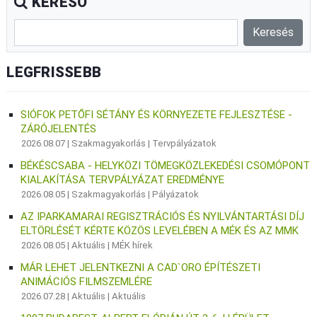
KERESŐ
LEGFRISSEBB
SIÓFOK PETŐFI SÉTÁNY ÉS KÖRNYEZETE FEJLESZTÉSE -
ZÁRÓJELENTÉS
2026.08.07 |
Szakmagyakorlás
|
Tervpályázatok
BÉKÉSCSABA - HELYKÖZI TÖMEGKÖZLEKEDÉSI CSOMÓPONT
KIALAKÍTÁSA TERVPÁLYÁZAT EREDMÉNYE
2026.08.05 |
Szakmagyakorlás
|
Pályázatok
AZ IPARKAMARAI REGISZTRÁCIÓS ÉS NYILVÁNTARTÁSI DÍJ
ELTÖRLÉSÉT KÉRTE KÖZÖS LEVELÉBEN A MÉK ÉS AZ MMK
2026.08.05 |
Aktuális
|
MÉK hírek
MÁR LEHET JELENTKEZNI A CAD`ORO ÉPÍTÉSZETI
ANIMÁCIÓS FILMSZEMLÉRE
2026.07.28 |
Aktuális
|
Aktuális