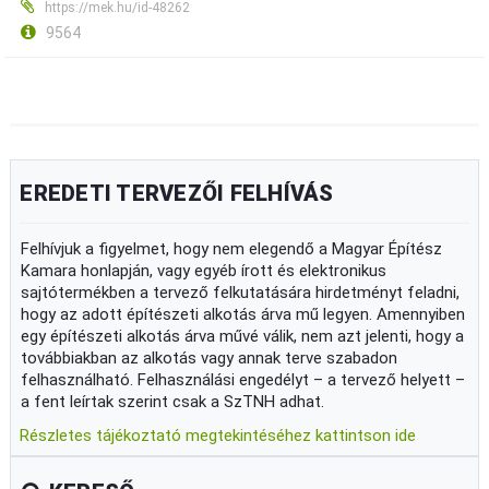
https://mek.hu/id-48262
9564
EREDETI TERVEZŐI FELHÍVÁS
Felhívjuk a figyelmet, hogy nem elegendő a Magyar Építész
Kamara honlapján, vagy egyéb írott és elektronikus
sajtótermékben a tervező felkutatására hirdetményt feladni,
hogy az adott építészeti alkotás árva mű legyen. Amennyiben
egy építészeti alkotás árva művé válik, nem azt jelenti, hogy a
továbbiakban az alkotás vagy annak terve szabadon
felhasználható. Felhasználási engedélyt – a tervező helyett –
a fent leírtak szerint csak a SzTNH adhat.
Részletes tájékoztató megtekintéséhez kattintson ide