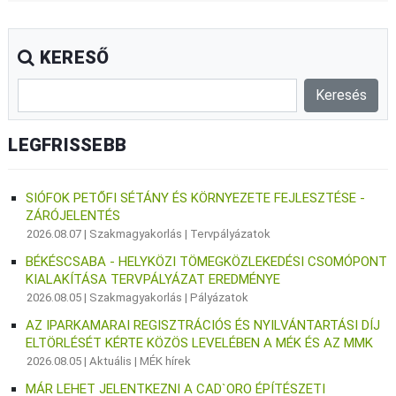
KERESŐ
LEGFRISSEBB
SIÓFOK PETŐFI SÉTÁNY ÉS KÖRNYEZETE FEJLESZTÉSE -
ZÁRÓJELENTÉS
2026.08.07 |
Szakmagyakorlás
|
Tervpályázatok
BÉKÉSCSABA - HELYKÖZI TÖMEGKÖZLEKEDÉSI CSOMÓPONT
KIALAKÍTÁSA TERVPÁLYÁZAT EREDMÉNYE
2026.08.05 |
Szakmagyakorlás
|
Pályázatok
AZ IPARKAMARAI REGISZTRÁCIÓS ÉS NYILVÁNTARTÁSI DÍJ
ELTÖRLÉSÉT KÉRTE KÖZÖS LEVELÉBEN A MÉK ÉS AZ MMK
2026.08.05 |
Aktuális
|
MÉK hírek
MÁR LEHET JELENTKEZNI A CAD`ORO ÉPÍTÉSZETI