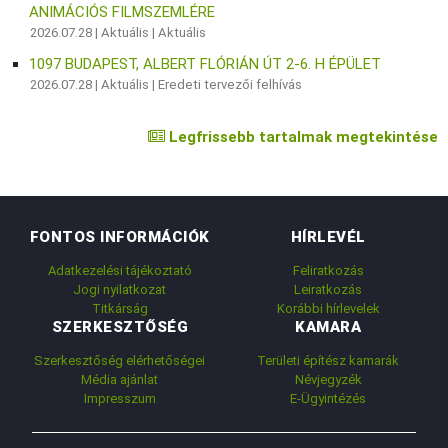
ANIMÁCIÓS FILMSZEMLÉRE
2026.07.28 |
Aktuális
|
Aktuális
1097 BUDAPEST, ALBERT FLÓRIÁN ÚT 2-6. H ÉPÜLET
2026.07.28 |
Aktuális
|
Eredeti tervezői felhívás
Legfrissebb tartalmak megtekintése
FONTOS INFORMÁCIÓK
HÍRLEVÉL
Adatkezelési tájékoztató
Feliratkozás
Jogi nyilatkozat
Leiratkozás
Titkárság
Korábbi hírlevelek
SZERKESZTŐSÉG
KAMARA
Szerkesztőség elérhetőségei
Területi építész kamarák
Média ajánlat
Névjegyzék
Impresszum
E-Ügyintézés