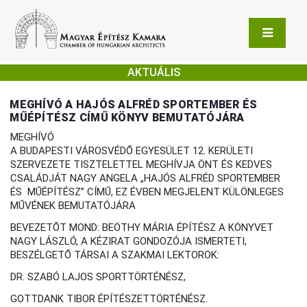
AKTUÁLIS
MEGHÍVÓ A HAJÓS ALFRÉD SPORTEMBER ÉS
MŰÉPÍTÉSZ CÍMŰ KÖNYV BEMUTATÓJÁRA
MEGHÍVÓ
A BUDAPESTI VÁROSVÉDŐ EGYESÜLET 12. KERÜLETI
SZERVEZETE TISZTELETTEL MEGHÍVJA ÖNT ÉS KEDVES
CSALÁDJÁT NAGY ANGELA „HAJÓS ALFRÉD SPORTEMBER
ÉS MŰÉPÍTÉSZ” CÍMŰ, EZ ÉVBEN MEGJELENT KÜLÖNLEGES
MŰVÉNEK BEMUTATÓJÁRA
BEVEZETŐT MOND: BEÖTHY MÁRIA ÉPÍTÉSZ A KÖNYVET
NAGY LÁSZLÓ, A KÉZIRAT GONDOZÓJA ISMERTETI,
BESZÉLGETŐ TÁRSAI A SZAKMAI LEKTOROK:
DR. SZABÓ LAJOS SPORTTÖRTÉNÉSZ,
GOTTDANK TIBOR ÉPÍTÉSZETTÖRTÉNÉSZ.