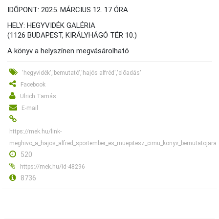
IDŐPONT: 2025. MÁRCIUS 12. 17 ÓRA
HELY: HEGYVIDÉK GALÉRIA
(1126 BUDAPEST, KIRÁLYHÁGÓ TÉR 10.)
A könyv a helyszínen megvásárolható
'hegyvidék','bemutató','hajós alfréd','előadás'
Facebook
Ulrich Tamás
E-mail
https://mek.hu/link-
meghivo_a_hajos_alfred_sportember_es_muepitesz_cimu_konyv_bemutatojara
520
https://mek.hu/id-48296
8736