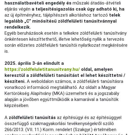
használatbavételi engedély és
műszaki átadás-átvételi
eljárás végén
a teljesítésigazolás csak úgy adható ki, ha
az új építményhez, tájépítészeti alkotáshoz tartozó
telek
legalább „C” minősítésű zöldfelületi tanúsítvánnyal
rendelkezik.
Egyéb beruházások esetén a telkekre zöldfelületi tanúsítvány
önkéntesen készíttethető, illetve lehetőség nyílik a tervezés
során előzetes zöldfelületi tanúsítói nyilatkozat megkérésére
is.
2025. április 3-án elindult a
https://zoldfeluletitanusitvany.hu/
oldal, amelyen
keresztül a zöldfelületi tanúsítást el lehet készíttetni /
készíteni.
A weboldalon számos, a zöldfelületi tanúsításra
vonatkozó információ megtalálható. Az oldalt a Magyar
Kertörökség Alapítvány (MKA) üzemelteti és a jogszabály
alapján a jövőben együttműködik a kamarával a tanúsítók
képzésében.
A
zöldfelületi tanúsítás
az építésügyi és az építésüggyel
összefüggő szakmagyakorlási tevékenységekről szóló
266/2013. (VII. 11.) Korm. rendelet (Szakgyr.) értelmében