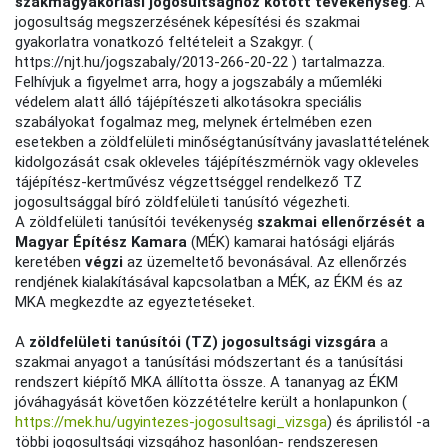
szakmagyakorlási jogosultsághoz kötött tevékenység
. A
jogosultság megszerzésének képesítési és szakmai
gyakorlatra vonatkozó feltételeit a Szakgyr. (
https://njt.hu/jogszabaly/2013-266-20-22 ) tartalmazza.
Felhívjuk a figyelmet arra, hogy a jogszabály a műemléki
védelem alatt álló tájépítészeti alkotásokra speciális
szabályokat fogalmaz meg, melynek értelmében ezen
esetekben a zöldfelületi minőségtanúsítvány javaslattételének
kidolgozását csak okleveles tájépítészmérnök vagy okleveles
tájépítész-kertművész végzettséggel rendelkező TZ
jogosultsággal bíró zöldfelületi tanúsító végezheti.
A zöldfelületi tanúsítói tevékenység
szakmai ellenőrzését a
Magyar Építész Kamara
(MÉK) kamarai hatósági eljárás
keretében
végzi
az üzemeltető bevonásával. Az ellenőrzés
rendjének kialakításával kapcsolatban a MÉK, az ÉKM és az
MKA megkezdte az egyeztetéseket.
A
zöldfelületi tanúsítói (TZ) jogosultsági vizsgára
a
szakmai anyagot a tanúsítási módszertant és a tanúsítási
rendszert kiépítő MKA állította össze. A tananyag az ÉKM
jóváhagyását követően közzétételre került a honlapunkon (
https://mek.hu/ugyintezes-jogosultsagi_vizsga
) és áprilistól -a
többi jogosultsági vizsgához hasonlóan- rendszeresen