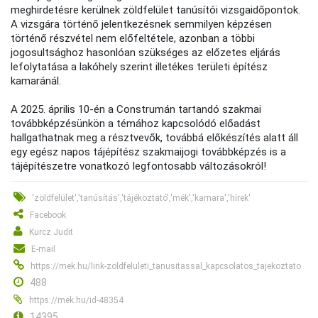
meghirdetésre kerülnek zöldfelület tanúsítói vizsgaidőpontok.
A vizsgára történő jelentkezésnek semmilyen képzésen
történő részvétel nem előfeltétele, azonban a többi
jogosultsághoz hasonlóan szükséges az előzetes eljárás
lefolytatása a lakóhely szerint illetékes területi építész
kamaránál.
A 2025. április 10-én a Construmán tartandó szakmai
továbbképzésünkön a témához kapcsolódó előadást
hallgathatnak meg a résztvevők, továbbá előkészítés alatt áll
egy egész napos tájépítész szakmaijogi továbbképzés is a
tájépítészetre vonatkozó legfontosabb változásokról!
'zöldfelület','tanúsítás','tájékoztató','mék','kamara','hírek'
Facebook
Kurcz Judit
E-mail
https://mek.hu/link-zoldfeluleti_tanusitassal_kapcsolatos_tajekoztato
488
https://mek.hu/id-48354
14395