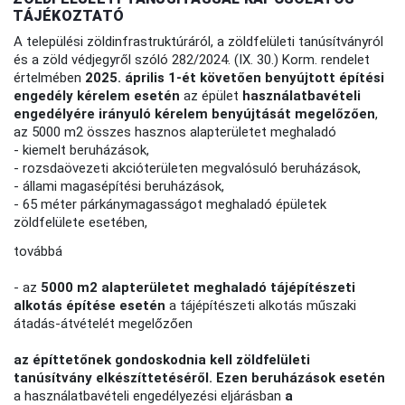
TÁJÉKOZTATÓ
A települési zöldinfrastruktúráról, a zöldfelületi tanúsítványról
és a zöld védjegyről szóló 282/2024. (IX. 30.) Korm. rendelet
értelmében
2025. április 1-ét követően benyújtott építési
engedély kérelem esetén
az épület
használatbavételi
engedélyére irányuló kérelem benyújtását megelőzően
,
az 5000 m2 összes hasznos alapterületet meghaladó
- kiemelt beruházások,
- rozsdaövezeti akcióterületen megvalósuló beruházások,
- állami magasépítési beruházások,
- 65 méter párkánymagasságot meghaladó épületek
zöldfelülete esetében,
továbbá
- az
5000 m2 alapterületet meghaladó tájépítészeti
alkotás építése esetén
a tájépítészeti alkotás műszaki
átadás-átvételét megelőzően
az építtetőnek gondoskodnia kell zöldfelületi
tanúsítvány elkészíttetéséről. Ezen beruházások esetén
a használatbavételi engedélyezési eljárásban
a