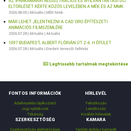
AZ IPARKAMARAI REGISZTRÁCIÓS ÉS NYILVÁNTARTÁSI DÍJ
ELTÖRLÉSÉT KÉRTE KÖZÖS LEVELÉBEN A MÉK ÉS AZ MMK
2026.08.05 |
Aktuális
|
MÉK hírek
MÁR LEHET JELENTKEZNI A CAD`ORO ÉPÍTÉSZETI
ANIMÁCIÓS FILMSZEMLÉRE
2026.07.28 |
Aktuális
|
Aktuális
1097 BUDAPEST, ALBERT FLÓRIÁN ÚT 2-6. H ÉPÜLET
2026.07.28 |
Aktuális
|
Eredeti tervezői felhívás
Legfrissebb tartalmak megtekintése
FONTOS INFORMÁCIÓK
HÍRLEVÉL
Adatkezelési tájékoztató
Feliratkozás
Jogi nyilatkozat
Leiratkozás
Titkárság
Korábbi hírlevelek
SZERKESZTŐSÉG
KAMARA
Szerkesztőség elérhetőségei
Területi építész kamarák