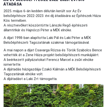
ÁTADÁSA
2025. május 6-án kedden délután került sor Az Év
belsőépítésze 2022-2023. évi díj átadására az Építészek Háza
Kós termében.
A résztvevőket köszöntötte Lánszki Regő építészeti
államtitkár és Hajnóczi Péter a MÉK elnöke.
A díjat 1998-ban alapította Laki Pál és Laki Péter a MÉK
Belsőépítészeti Tagozatának szakmai támogatásával.
A mai napon a díjat Csavarga Rózsa és Török Szabolcs Bence
vehették át a Zene Háza projekt belsőépítészeti munkájáért.
A beérkezett pályázatokat Ferencz Marcel a zsűri elnöke
ismertette.
A díjátadás házigazdája Czakó Kálmán a MÉK Belsőépítészeti
Tagozatának elnöke volt.
A díjátadást a Laki Zrt támogatta.