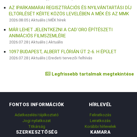
AZ IPARKAMARAI REGISZTRÁCIÓS ÉS NYILVÁNTARTÁSI DÍJ
ELTÖRLÉSÉT KÉRTE KÖZÖS LEVELÉBEN A MÉK ÉS AZ MMK
2026.08.05 |
Aktuális
|
MÉK hírek
MÁR LEHET JELENTKEZNI A CAD`ORO ÉPÍTÉSZETI
ANIMÁCIÓS FILMSZEMLÉRE
2026.07.28 |
Aktuális
|
Aktuális
1097 BUDAPEST, ALBERT FLÓRIÁN ÚT 2-6. H ÉPÜLET
2026.07.28 |
Aktuális
|
Eredeti tervezői felhívás
Legfrissebb tartalmak megtekintése
FONTOS INFORMÁCIÓK
HÍRLEVÉL
Adatkezelési tájékoztató
Feliratkozás
Jogi nyilatkozat
Leiratkozás
Titkárság
Korábbi hírlevelek
SZERKESZTŐSÉG
KAMARA