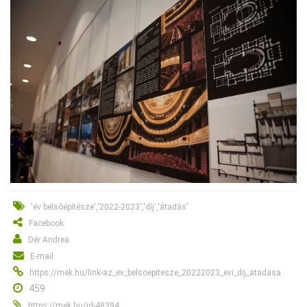
'év belsőépítésze','2022-2023','díj','átadás'
Facebook
Dér Andrea
E-mail
https://mek.hu/link-az_ev_belsoepitesze_20222023_evi_dij_atadasa
459
https://mek.hu/id-48394