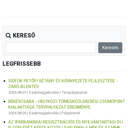
KERESŐ
LEGFRISSEBB
SIÓFOK PETŐFI SÉTÁNY ÉS KÖRNYEZETE FEJLESZTÉSE -
ZÁRÓJELENTÉS
2026.08.07 |
Szakmagyakorlás
|
Tervpályázatok
BÉKÉSCSABA - HELYKÖZI TÖMEGKÖZLEKEDÉSI CSOMÓPONT
KIALAKÍTÁSA TERVPÁLYÁZAT EREDMÉNYE
2026.08.05 |
Szakmagyakorlás
|
Pályázatok
AZ IPARKAMARAI REGISZTRÁCIÓS ÉS NYILVÁNTARTÁSI DÍJ
ELTÖRLÉSÉT KÉRTE KÖZÖS LEVELÉBEN A MÉK ÉS AZ MMK