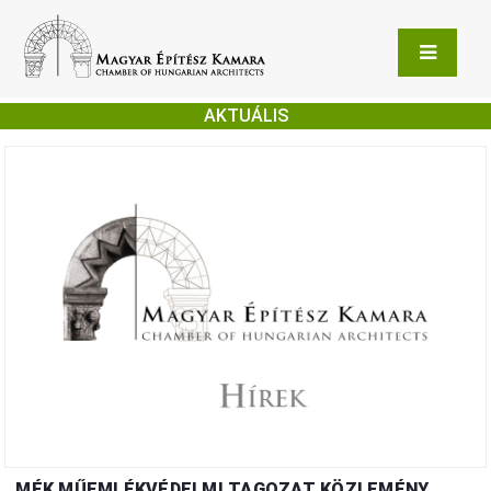
AKTUÁLIS
MÉK MŰEMLÉKVÉDELMI TAGOZAT KÖZLEMÉNY