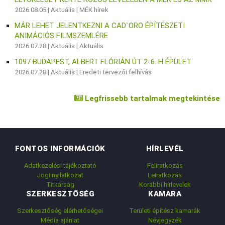
2026.08.05 |
Aktuális
|
MÉK hírek
MÁR LEHET JELENTKEZNI A CAD`ORO ÉPÍTÉSZETI
ANIMÁCIÓS FILMSZEMLÉRE
2026.07.28 |
Aktuális
|
Aktuális
1097 BUDAPEST, ALBERT FLÓRIÁN ÚT 2-6. H ÉPÜLET
2026.07.28 |
Aktuális
|
Eredeti tervezői felhívás
Legfrissebb tartalmak megtekintése
FONTOS INFORMÁCIÓK
HÍRLEVÉL
Adatkezelési tájékoztató
Feliratkozás
Jogi nyilatkozat
Leiratkozás
Titkárság
Korábbi hírlevelek
SZERKESZTŐSÉG
KAMARA
Szerkesztőség elérhetőségei
Területi építész kamarák
Média ajánlat
Névjegyzék