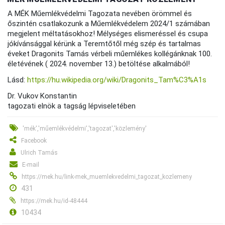
A MÉK Műemlékvédelmi Tagozata nevében örömmel és
őszintén csatlakozunk a Műemlékvédelem 2024/1 számában
megjelent méltatásokhoz! Mélységes elismeréssel és csupa
jókívánsággal kérünk a Teremtőtől még szép és tartalmas
éveket Dragonits Tamás vérbeli műemlékes kollégánknak 100.
életévének ( 2024. november 13.) betöltése alkalmából!
Lásd:
https://hu.wikipedia.org/wiki/Dragonits_Tam%C3%A1s
Dr. Vukov Konstantin
tagozati elnök a tagság lépviseletében
'mék','műemlékvédelmi','tagozat','közlemény'
Facebook
Ulrich Tamás
E-mail
https://mek.hu/link-mek_muemlekvedelmi_tagozat_kozlemeny
431
https://mek.hu/id-48444
10434