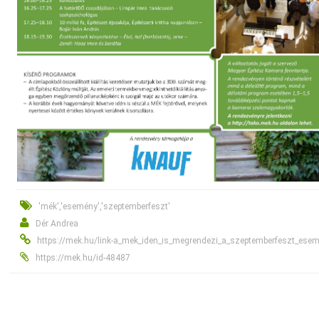
'mék','esemény','szeptemberfeszt'
Dér Andrea
https://mek.hu/link-a_mek_iden_is_megrendezi_a_szeptemberfeszt_ese
https://mek.hu/id-48487