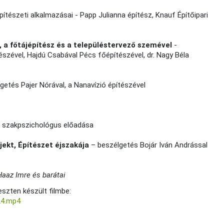
tészeti alkalmazásai - Papp Julianna építész, Knauf Építőipari
sz, a főtájépítész és a településtervező szemével
-
szével, Hajdú Csabával Pécs főépítészével, dr. Nagy Béla
getés Pajer Nórával, a Nanavízió építészével
 szakpszichológus előadása
ojekt, Építészet éjszakája
– beszélgetés Bojár Iván Andrással
 Haaz Imre és barátai
szten készült filmbe:
24.mp4