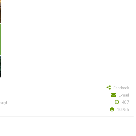
Facebook
E-mail
407
menyt
10755