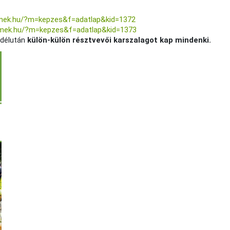
.mek.hu/?m=kepzes&f=adatlap&kid=1372
o.mek.hu/?m=kepzes&f=adatlap&kid=1373
d délután
külön-külön résztvevői karszalagot kap mindenki.