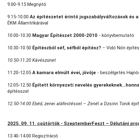
9.00-9.15 Megnyitó
9.15-10.00
Az építészetet érintő jogszabályváltozások és 
ÉKM Államtitkárával
10.00-10.30
Magyar Építészet 2000-2010
- könyvbemutató
10.30-10.50
Építészből séf, séfből építész?
– Vidó Nóri építé
10.50-11.20 Kávészünet
11.20-12.05
A kamara elmúlt évei, jövője
- beszélgetés Hajnóc
12.05-12.50
Épített környezeti nevelés gyerekeknek…honna
építésszel
12.50-14.00 Ebéd, zenei aláfestéssel – Zenél a Dzsinn Tonik ép
2025. 09. 11. csütörtök - SzeptemberFeszt – Délutáni pr
13.40-14.00 Regisztráció