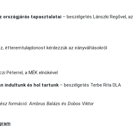
az országjárás tapasztalatai
– beszélgetés Lánszki Regővel, az
sz, étteremtulajdonost kérdezzük az irányváltásokról
zi Péterrel, a MÉK elnökével
n indultunk és hol tartunk
– beszélgetés Terbe Rita DLA
ítész formáció: Ambrus Balázs és Dobos Viktor
ogram