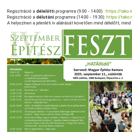
Regisztráció a
délelőtti
programra (9.00 - 14.00) :
https://tako
Regisztráció a
délutáni
programra (14.00 - 19.30):
https://tak
A helyszínen a jelenléti ív aláírását követően mind délelőtt, min