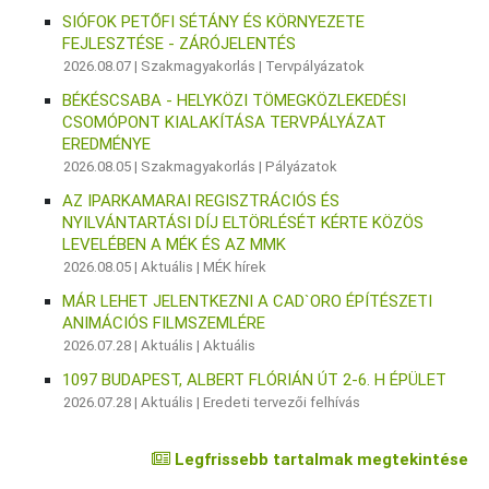
SIÓFOK PETŐFI SÉTÁNY ÉS KÖRNYEZETE
FEJLESZTÉSE - ZÁRÓJELENTÉS
2026.08.07 |
Szakmagyakorlás
|
Tervpályázatok
BÉKÉSCSABA - HELYKÖZI TÖMEGKÖZLEKEDÉSI
CSOMÓPONT KIALAKÍTÁSA TERVPÁLYÁZAT
EREDMÉNYE
2026.08.05 |
Szakmagyakorlás
|
Pályázatok
AZ IPARKAMARAI REGISZTRÁCIÓS ÉS
NYILVÁNTARTÁSI DÍJ ELTÖRLÉSÉT KÉRTE KÖZÖS
LEVELÉBEN A MÉK ÉS AZ MMK
2026.08.05 |
Aktuális
|
MÉK hírek
MÁR LEHET JELENTKEZNI A CAD`ORO ÉPÍTÉSZETI
ANIMÁCIÓS FILMSZEMLÉRE
2026.07.28 |
Aktuális
|
Aktuális
1097 BUDAPEST, ALBERT FLÓRIÁN ÚT 2-6. H ÉPÜLET
2026.07.28 |
Aktuális
|
Eredeti tervezői felhívás
Legfrissebb tartalmak megtekintése