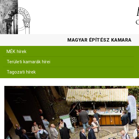
MAGYAR ÉPÍTÉSZ KAMARA
MÉK hírek
Területi kamarák hírei
Tagozati hírek