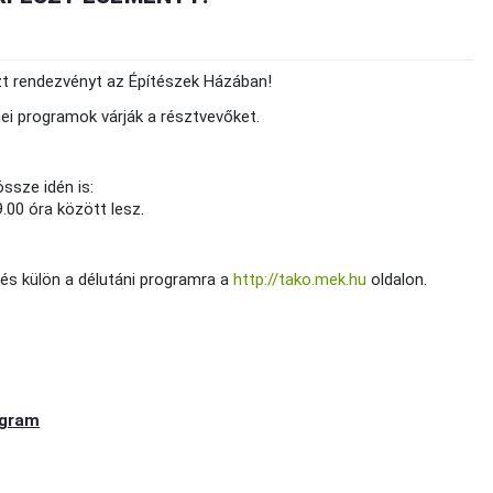
t rendezvényt az Építészek Házában!
ei programok várják a résztvevőket.
ssze idén is:
9.00 óra között lesz.
, és külön a délutáni programra a
http://tako.mek.hu
oldalon.
ogram