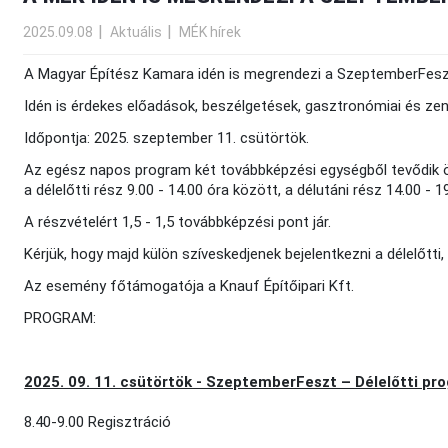
2025.09.08
Aktuális
MÉK hírek
A Magyar Építész Kamara idén is megrendezi a SzeptemberFesz
Idén is érdekes előadások, beszélgetések, gasztronómiai és zen
Időpontja: 2025. szeptember 11. csütörtök.
Az egész napos program két továbbképzési egységből tevődik ö
a délelőtti rész 9.00 - 14.00 óra között, a délutáni rész 14.00 - 1
A részvételért 1,5 - 1,5 továbbképzési pont jár.
Kérjük, hogy majd külön szíveskedjenek bejelentkezni a délelőtti
Az esemény főtámogatója a Knauf Építőipari Kft.
PROGRAM:
2025. 09. 11. csütörtök - SzeptemberFeszt – Délelőtti pr
8.40-9.00 Regisztráció