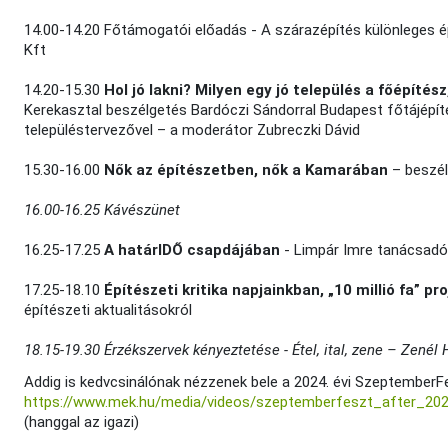
14.00-14.20 Főtámogatói előadás - A szárazépítés különleges épí
Kft
14.20-15.30
Hol jó lakni? Milyen egy jó település a főépíté
Kerekasztal beszélgetés Bardóczi Sándorral Budapest főtájépíté
településtervezővel – a moderátor Zubreczki Dávid
15.30-16.00
Nők az építészetben, nők a Kamarában
– beszél
16.00-16.25 Kávészünet
16.25-17.25
A határIDŐ csapdájában
- Limpár Imre tanácsadó
17.25-18.10
Építészeti kritika napjainkban, „10 millió fa” pr
építészeti aktualitásokról
18.15-19.30 Érzékszervek kényeztetése - Étel, ital, zene – Zenél
Addig is kedvcsinálónak nézzenek bele a 2024. évi SzeptemberFe
https://www.mek.hu/media/videos/szeptemberfeszt_after_20
(hanggal az igazi)