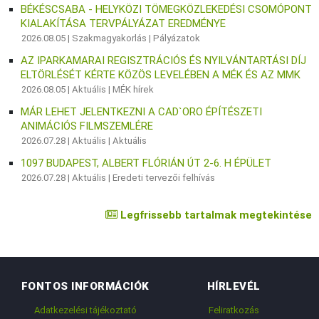
BÉKÉSCSABA - HELYKÖZI TÖMEGKÖZLEKEDÉSI CSOMÓPONT
KIALAKÍTÁSA TERVPÁLYÁZAT EREDMÉNYE
2026.08.05 |
Szakmagyakorlás
|
Pályázatok
AZ IPARKAMARAI REGISZTRÁCIÓS ÉS NYILVÁNTARTÁSI DÍJ
ELTÖRLÉSÉT KÉRTE KÖZÖS LEVELÉBEN A MÉK ÉS AZ MMK
2026.08.05 |
Aktuális
|
MÉK hírek
MÁR LEHET JELENTKEZNI A CAD`ORO ÉPÍTÉSZETI
ANIMÁCIÓS FILMSZEMLÉRE
2026.07.28 |
Aktuális
|
Aktuális
1097 BUDAPEST, ALBERT FLÓRIÁN ÚT 2-6. H ÉPÜLET
2026.07.28 |
Aktuális
|
Eredeti tervezői felhívás
Legfrissebb tartalmak megtekintése
FONTOS INFORMÁCIÓK
HÍRLEVÉL
Adatkezelési tájékoztató
Feliratkozás