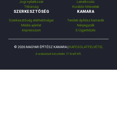
Jogi nyilatkozat
Leiratkozás
Titkárság
Korábbi hírlevelek
SZERKESZTŐSÉG
KAMARA
Szerkesztőség elérhetőségei
Területi építész kamarák
Média ajánlat
Névjegyzék
Impresszum
E-Ügyintézés
© 2026 MAGYAR ÉPÍTÉSZ KAMARA |
KAPCSOLATFELVÉTEL
A weboldalt készítette: IT Kraft Kft.