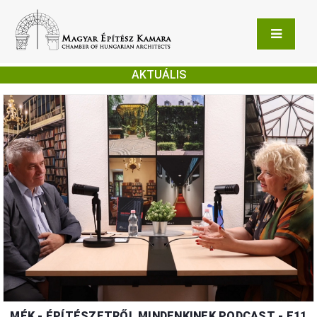
AKTUÁLIS
MÉK - ÉPÍTÉSZETRŐL MINDENKINEK PODCAST - E11