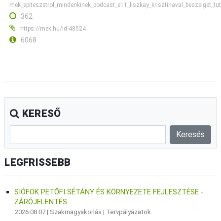
mek_epiteszetrol_mindenkinek_podcast_e11_liszkay_krisztinaval_beszelget_tu
362
https://mek.hu/id-48524
6068
KERESŐ
LEGFRISSEBB
SIÓFOK PETŐFI SÉTÁNY ÉS KÖRNYEZETE FEJLESZTÉSE -
ZÁRÓJELENTÉS
2026.08.07 |
Szakmagyakorlás
|
Tervpályázatok