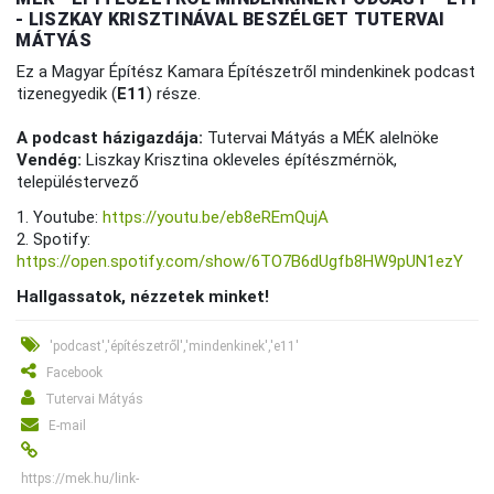
- LISZKAY KRISZTINÁVAL BESZÉLGET TUTERVAI
MÁTYÁS
Ez a Magyar Építész Kamara Építészetről mindenkinek podcast
tizenegyedik (
E11
) része.
A podcast házigazdája:
Tutervai Mátyás a MÉK alelnöke
Vendég:
Liszkay Krisztina okleveles építészmérnök,
településtervező
1. Youtube:
https://youtu.be/eb8eREmQujA
2. Spotify:
https://open.spotify.com/show/6TO7B6dUgfb8HW9pUN1ezY
Hallgassatok, nézzetek minket!
'podcast','építészetről','mindenkinek','e11'
Facebook
Tutervai Mátyás
E-mail
https://mek.hu/link-