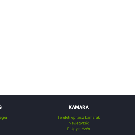
G
KAMARA
égei
Területi építész kamarák
Névjegyzék
E-Ügyintézés