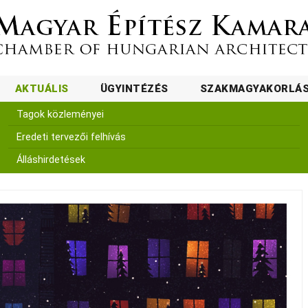
AKTUÁLIS
ÜGYINTÉZÉS
SZAKMAGYAKORLÁ
Tagok közleményei
Eredeti tervezői felhívás
Álláshirdetések