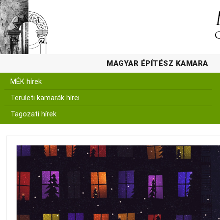
MAGYAR ÉPÍTÉSZ KAMARA
MÉK hírek
Területi kamarák hírei
Tagozati hírek