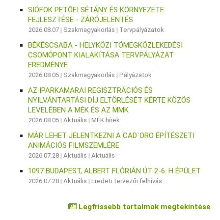
SIÓFOK PETŐFI SÉTÁNY ÉS KÖRNYEZETE
FEJLESZTÉSE - ZÁRÓJELENTÉS
2026.08.07 |
Szakmagyakorlás
|
Tervpályázatok
BÉKÉSCSABA - HELYKÖZI TÖMEGKÖZLEKEDÉSI
CSOMÓPONT KIALAKÍTÁSA TERVPÁLYÁZAT
EREDMÉNYE
2026.08.05 |
Szakmagyakorlás
|
Pályázatok
AZ IPARKAMARAI REGISZTRÁCIÓS ÉS
NYILVÁNTARTÁSI DÍJ ELTÖRLÉSÉT KÉRTE KÖZÖS
LEVELÉBEN A MÉK ÉS AZ MMK
2026.08.05 |
Aktuális
|
MÉK hírek
MÁR LEHET JELENTKEZNI A CAD`ORO ÉPÍTÉSZETI
ANIMÁCIÓS FILMSZEMLÉRE
2026.07.28 |
Aktuális
|
Aktuális
1097 BUDAPEST, ALBERT FLÓRIÁN ÚT 2-6. H ÉPÜLET
2026.07.28 |
Aktuális
|
Eredeti tervezői felhívás
Legfrissebb tartalmak megtekintése