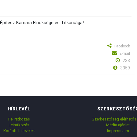
 Építész Kamara Elnöksége és Titkársága!
Facebook
E-mail
233
3359
HÍRLEVÉL
SZERKESZTŐSÉ
Feliratkozás
Szerkesztőség elérhetős
Leiratkozás
Média ajánlat
Korábbi hírlevelek
Impresszum